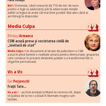
Bref /
Domnule, când cineva îți dă 770 de mil. de euro
pentru o lege (a salarizării), păi îți aduni toate mințile
astfel ca legea să arate cât mai bine posibil. Mai ales când ai
ani întregi la dispoziție.
Media Culpa
Brîndușa
Armanca
CSM acuză presa și societatea civilă de
„lovitură de stat”
Media Culpa /
Un document al Secției de judecători a CSM
a pus în plină lumină o realitate amară pentru democrație: gruparea
care conduce în prezent destinele justiției s-a transformat într-o
oligarhie periculoasă.
Vis a Vis
Dan
Perjovschi
Frații Tate...
Vis a vis /
...au fost arestați la Miami la cererea UK, după
ce Justiția de la noi i-a lăsat în libertate magna cum
laudae,