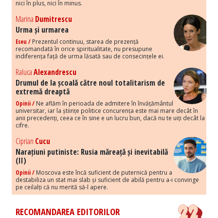
nici în plus, nici în minus.
Marina
Dumitrescu
Urma și urmarea
Eseu /
Prezentul continuu, starea de prezență
recomandată în orice spiritualitate, nu presupune
indiferența față de urma lăsată sau de consecințele ei.
Raluca
Alexandrescu
Drumul de la școală către noul totalitarism de
extremă dreaptă
Opinii /
Ne aflăm în perioada de admitere în învățământul
universitar, iar la științe politice concurența este mai mare decât în
anii precedenți, ceea ce în sine e un lucru bun, dacă nu te uiți decât la
cifre.
Ciprian
Cucu
Narațiuni putiniste: Rusia măreață și inevitabilă
(II)
Opinii /
Moscova este încă suficient de puternică pentru a
destabiliza un stat mai slab și suficient de abilă pentru a-i convinge
pe ceilalți că nu merită să-l apere.
RECOMANDAREA EDITORILOR