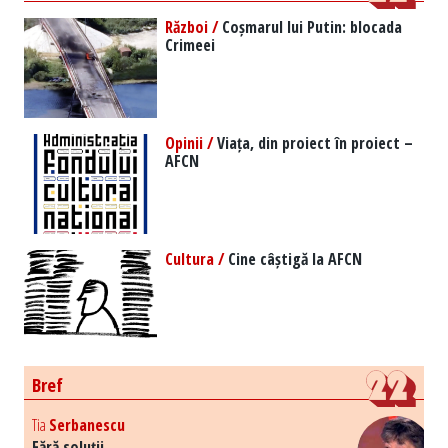
Război /
Coșmarul lui Putin: blocada
Crimeei
Opinii /
Viața, din proiect în proiect –
AFCN
Cultura /
Cine câștigă la AFCN
Bref
Tia
Serbanescu
Fără soluții