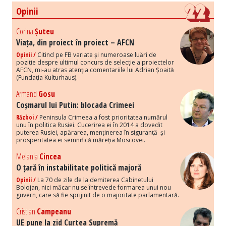
Opinii
Corina
Șuteu
Viața, din proiect în proiect – AFCN
Opinii /
Citind pe FB variate și numeroase luări de
poziție despre ultimul concurs de selecție a proiectelor
AFCN, mi-au atras atenția comentariile lui Adrian Șoaită
(Fundația Kulturhaus).
Armand
Gosu
Coșmarul lui Putin: blocada Crimeei
Război /
Peninsula Crimeea a fost prioritatea numărul
unu în politica Rusiei. Cucerirea ei în 2014 a dovedit
puterea Rusiei, apărarea, menținerea în siguranță și
prosperitatea ei semnifică măreția Moscovei.
Melania
Cincea
O țară în instabilitate politică majoră
Opinii /
La 70 de zile de la demiterea Cabinetului
Bolojan, nici măcar nu se întrevede formarea unui nou
guvern, care să fie sprijinit de o majoritate parlamentară.
Cristian
Campeanu
UE pune la zid Curtea Supremă