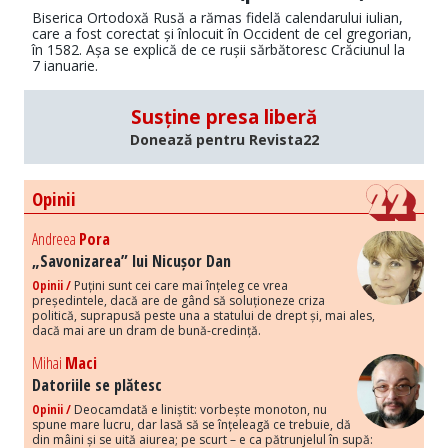
Biserica Ortodoxă Rusă a rămas fidelă calendarului iulian,
care a fost corectat și înlocuit în Occident de cel gregorian,
în 1582. Așa se explică de ce rușii sărbătoresc Crăciunul la
7 ianuarie.
Susține presa liberă
Donează pentru Revista22
Opinii
Andreea
Pora
„Savonizarea” lui Nicușor Dan
Opinii /
Puțini sunt cei care mai înțeleg ce vrea
președintele, dacă are de gând să soluționeze criza
politică, suprapusă peste una a statului de drept și, mai ales,
dacă mai are un dram de bună-credință.
Mihai
Maci
Datoriile se plătesc
Opinii /
Deocamdată e liniștit: vorbește monoton, nu
spune mare lucru, dar lasă să se înțeleagă ce trebuie, dă
din mâini și se uită aiurea; pe scurt – e ca pătrunjelul în supă: