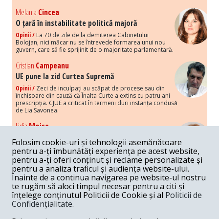
Melania
Cincea
O țară în instabilitate politică majoră
Opinii /
La 70 de zile de la demiterea Cabinetului
Bolojan, nici măcar nu se întrevede formarea unui nou
guvern, care să fie sprijinit de o majoritate parlamentară.
Cristian
Campeanu
UE pune la zid Curtea Supremă
Opinii /
Zeci de inculpați au scăpat de procese sau din
închisoare din cauză că Înalta Curte a extins cu patru ani
prescripția. CJUE a criticat în termeni duri instanța condusă
de Lia Savonea.
Lidia
Moise
Costurile economice ale haosului politic
Folosim cookie-uri și tehnologii asemănătoare
Opinii /
Economia nu poate rezista cu retorica falsă a
pentru a-ți îmbunătăți experiența pe acest website,
susținerii intereselor poporului, care, de fapt, ascunde
pentru a-ți oferi conținut și reclame personalizate și
obsesia menținerii privilegiilor și a averilor unor caste.
pentru a analiza traficul și audiența website-ului.
Înainte de a continua navigarea pe website-ul nostru
Melania
Cincea
te rugăm să aloci timpul necesar pentru a citi și
Noi puseuri de xenofobie din partea românilor
înțelege conținutul Politicii de Cookie și al
Politicii de
„neaoși”
Confidențialitate
.
Opinii /
Periodic, în spațiul public sunt voci care lansează
mesaje xenofobe la adresa câte unui politician care deranjează un