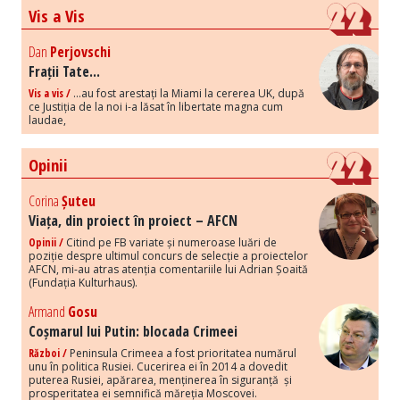
Vis a Vis
Dan
Perjovschi
Frații Tate...
Vis a vis /
...au fost arestați la Miami la cererea UK, după
ce Justiția de la noi i-a lăsat în libertate magna cum
laudae,
Opinii
Corina
Șuteu
Viața, din proiect în proiect – AFCN
Opinii /
Citind pe FB variate și numeroase luări de
poziție despre ultimul concurs de selecție a proiectelor
AFCN, mi-au atras atenția comentariile lui Adrian Șoaită
(Fundația Kulturhaus).
Armand
Gosu
Coșmarul lui Putin: blocada Crimeei
Război /
Peninsula Crimeea a fost prioritatea numărul
unu în politica Rusiei. Cucerirea ei în 2014 a dovedit
puterea Rusiei, apărarea, menținerea în siguranță și
prosperitatea ei semnifică măreția Moscovei.