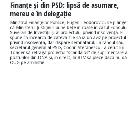
Finanțe și din PSD: lipsă de asumare,
mereu e în delegație
Ministrul Finanțelor Publice, Eugen Teodorovici, se plânge
că Ministerul Justiției îi pune bețe în roate în cazul Fondului
Suveran de Investiții și al proiectului privind insolvența. El
spune că încearcă de câteva zile să ia un aviz pe proiectul
privind insolvența, dar dispare semnatarul. La rândul său,
secretarul general al PSD, Codrin Ștefănescu i-a cerut lui
Toader să retragă proiectul ”scandalos” de suplimentare a
posturilor din DNA și, în direct, la RTV să plece dacă nu dă
OUG pe amnistie.