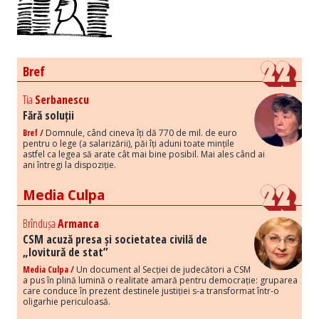
Bref
Tia
Serbanescu
Fără soluții
Bref /
Domnule, când cineva îți dă 770 de mil. de euro
pentru o lege (a salarizării), păi îți aduni toate mințile
astfel ca legea să arate cât mai bine posibil. Mai ales când ai
ani întregi la dispoziție.
Media Culpa
Brîndușa
Armanca
CSM acuză presa și societatea civilă de
„lovitură de stat”
Media Culpa /
Un document al Secției de judecători a CSM
a pus în plină lumină o realitate amară pentru democrație: gruparea
care conduce în prezent destinele justiției s-a transformat într-o
oligarhie periculoasă.