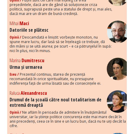
Opinii /
Puțini sunt cei care mai înțeleg ce vrea
președintele, dacă are de gând să soluționeze criza
politică, suprapusă peste una a statului de drept și, mai ales,
dacă mai are un dram de bună-credință.
Mihai
Maci
Datoriile se plătesc
Opinii /
Deocamdată e liniștit: vorbește monoton, nu
spune mare lucru, dar lasă să se înțeleagă ce trebuie, dă
din mâini și se uită aiurea; pe scurt – e ca pătrunjelul în supă:
nici în plus, nici în minus.
Marina
Dumitrescu
Urma și urmarea
Eseu /
Prezentul continuu, starea de prezență
recomandată în orice spiritualitate, nu presupune
indiferența față de urma lăsată sau de consecințele ei.
Raluca
Alexandrescu
Drumul de la școală către noul totalitarism de
extremă dreaptă
Opinii /
Ne aflăm în perioada de admitere în învățământul
universitar, iar la științe politice concurența este mai mare decât în
anii precedenți, ceea ce în sine e un lucru bun, dacă nu te uiți decât la
cifre.