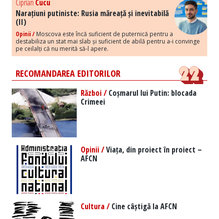
Ciprian
Cucu
Narațiuni putiniste: Rusia măreață și inevitabilă
(II)
Opinii /
Moscova este încă suficient de puternică pentru a
destabiliza un stat mai slab și suficient de abilă pentru a-i convinge
pe ceilalți că nu merită să-l apere.
RECOMANDAREA EDITORILOR
Război /
Coșmarul lui Putin: blocada
Crimeei
Opinii /
Viața, din proiect în proiect –
AFCN
Cultura /
Cine câștigă la AFCN