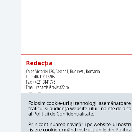
Redacția
Calea Victoriei 120, Sector 1, Bucuresti, Romania
Tel: +4021 3112208
Fax: +4021 3141776
Email: redactia@revista22.ro
Folosim cookie-uri și tehnologii asemănătoare p
traficul și audiența website-ului. Înainte de a c
al
Politicii de Confidențialitate
.
Revista 22 este editata de
Grupul pentru Dialog Social
Prin continuarea navigării pe website-ul nostru c
fișiere cookie urmând instrucțiunile din
Politic