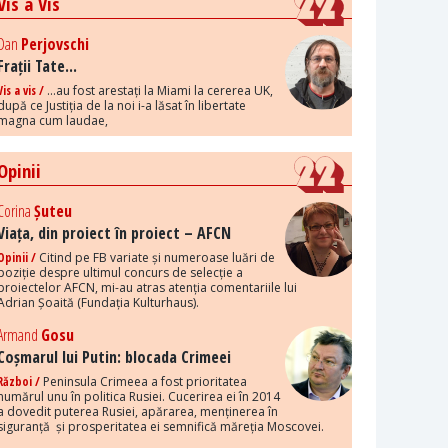
Vis a Vis
Dan
Perjovschi
Frații Tate...
Vis a vis /
...au fost arestați la Miami la cererea UK,
după ce Justiția de la noi i-a lăsat în libertate
magna cum laudae,
Opinii
Corina
Șuteu
Viața, din proiect în proiect – AFCN
Opinii /
Citind pe FB variate și numeroase luări de
poziție despre ultimul concurs de selecție a
proiectelor AFCN, mi-au atras atenția comentariile lui
Adrian Șoaită (Fundația Kulturhaus).
Armand
Gosu
Coșmarul lui Putin: blocada Crimeei
Război /
Peninsula Crimeea a fost prioritatea
numărul unu în politica Rusiei. Cucerirea ei în 2014
a dovedit puterea Rusiei, apărarea, menținerea în
siguranță și prosperitatea ei semnifică măreția Moscovei.