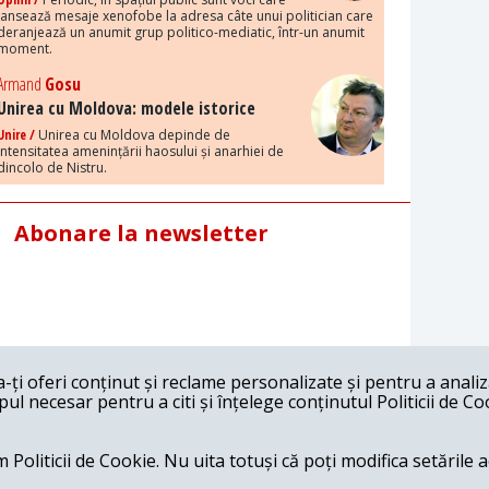
lansează mesaje xenofobe la adresa câte unui politician care
deranjează un anumit grup politico-mediatic, într-un anumit
moment.
Armand
Gosu
Unirea cu Moldova: modele istorice
Unire /
Unirea cu Moldova depinde de
intensitatea amenințării haosului și anarhiei de
dincolo de Nistru.
Abonare la newsletter
ți oferi conținut și reclame personalizate și pentru a anali
l necesar pentru a citi și înțelege conținutul Politicii de Co
 Politicii de Cookie. Nu uita totuși că poți modifica setările 