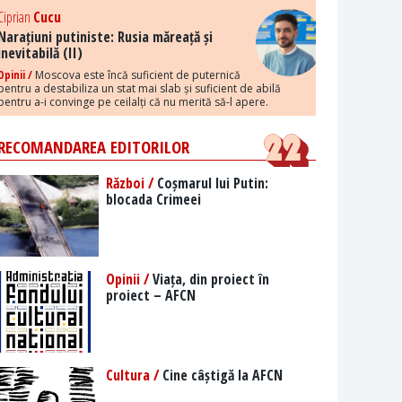
Ciprian
Cucu
Narațiuni putiniste: Rusia măreață și
inevitabilă (II)
Opinii /
Moscova este încă suficient de puternică
pentru a destabiliza un stat mai slab și suficient de abilă
pentru a-i convinge pe ceilalți că nu merită să-l apere.
RECOMANDAREA EDITORILOR
Război /
Coșmarul lui Putin:
blocada Crimeei
Opinii /
Viața, din proiect în
proiect – AFCN
Cultura /
Cine câștigă la AFCN