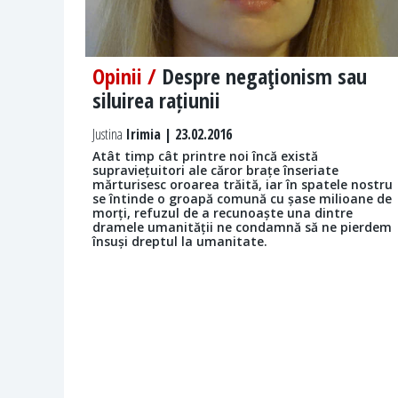
Opinii /
Despre negaţionism sau
siluirea rațiunii
Justina
Irimia | 23.02.2016
Atât timp cât printre noi încă există
supraviețuitori ale căror brațe înseriate
mărturisesc oroarea trăită, iar în spatele nostru
se întinde o groapă comună cu șase milioane de
morți, refuzul de a recunoaște una dintre
dramele umanității ne condamnă să ne pierdem
însuși dreptul la umanitate.