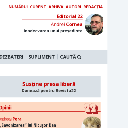
NUMĂRUL CURENT
ARHIVA
AUTORI
REDACȚIA
Editorial 22
Andrei
Cornea
Inadecvarea unui președinte
DEZBATERI
SUPLIMENT
CAUTĂ
Susține presa liberă
Donează pentru Revista22
Opinii
Andreea
Pora
„Savonizarea” lui Nicușor Dan