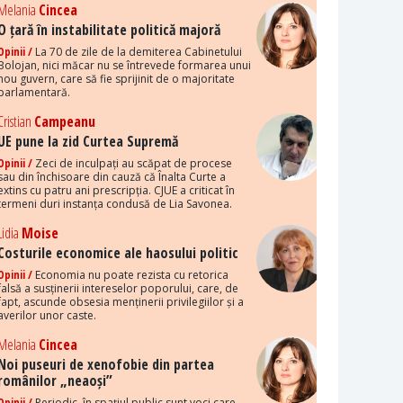
Melania
Cincea
O țară în instabilitate politică majoră
Opinii /
La 70 de zile de la demiterea Cabinetului
Bolojan, nici măcar nu se întrevede formarea unui
nou guvern, care să fie sprijinit de o majoritate
parlamentară.
Cristian
Campeanu
UE pune la zid Curtea Supremă
Opinii /
Zeci de inculpați au scăpat de procese
sau din închisoare din cauză că Înalta Curte a
extins cu patru ani prescripția. CJUE a criticat în
termeni duri instanța condusă de Lia Savonea.
Lidia
Moise
Costurile economice ale haosului politic
Opinii /
Economia nu poate rezista cu retorica
falsă a susținerii intereselor poporului, care, de
fapt, ascunde obsesia menținerii privilegiilor și a
averilor unor caste.
Melania
Cincea
Noi puseuri de xenofobie din partea
românilor „neaoși”
Opinii /
Periodic, în spațiul public sunt voci care