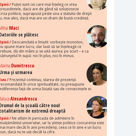
Opinii /
Puțini sunt cei care mai înțeleg ce vrea
președintele, dacă are de gând să soluționeze
criza politică, suprapusă peste una a statului de drept
și, mai ales, dacă mai are un dram de bună-credință.
Mihai
Maci
Datoriile se plătesc
Opinii /
Deocamdată e liniștit: vorbește monoton,
nu spune mare lucru, dar lasă să se înțeleagă ce
trebuie, dă din mâini și se uită aiurea; pe scurt – e ca
pătrunjelul în supă: nici în plus, nici în minus.
Marina
Dumitrescu
Urma și urmarea
Eseu /
Prezentul continuu, starea de prezență
recomandată în orice spiritualitate, nu presupune
indiferența față de urma lăsată sau de consecințele ei.
Raluca
Alexandrescu
Drumul de la școală către noul
totalitarism de extremă dreaptă
Opinii /
Ne aflăm în perioada de admitere în
învățământul universitar, iar la științe politice concurența este
mai mare decât în anii precedenți, ceea ce în sine e un lucru
bun, dacă nu te uiți decât la cifre.