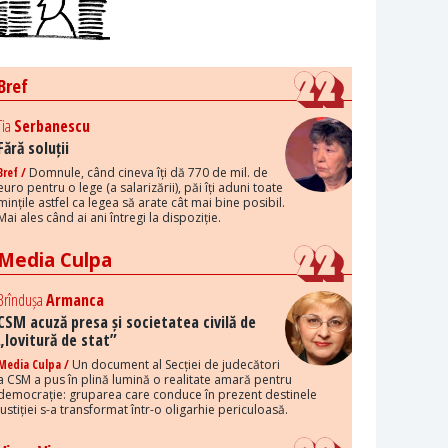
Bref
Tia
Serbanescu
Fără soluții
Bref /
Domnule, când cineva îți dă 770 de mil. de
euro pentru o lege (a salarizării), păi îți aduni toate
mințile astfel ca legea să arate cât mai bine posibil.
Mai ales când ai ani întregi la dispoziție.
Media Culpa
Brîndușa
Armanca
CSM acuză presa și societatea civilă de
„lovitură de stat”
Media Culpa /
Un document al Secției de judecători
a CSM a pus în plină lumină o realitate amară pentru
democrație: gruparea care conduce în prezent destinele
justiției s-a transformat într-o oligarhie periculoasă.