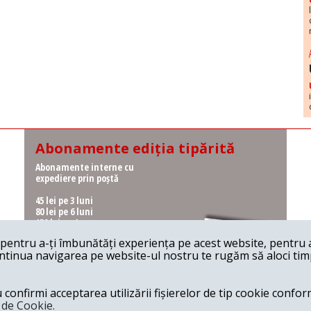
Abonamente ediția tipărită
Abonamente interne cu
expediere prin poștă
45 lei pe 3 luni
80 lei pe 6 luni
150 lei pe 1 an
entru a-ți îmbunătăți experiența pe acest website, pentru a-
Abonamente interne cu
ontinua navigarea pe website-ul nostru te rugăm să aloci timpu
ridicare de la redacție
36 lei pe 3 luni
62 lei pe 6 luni
onfirmi acceptarea utilizării fișierelor de tip cookie conform
115 lei pe 1 an
a de Cookie.