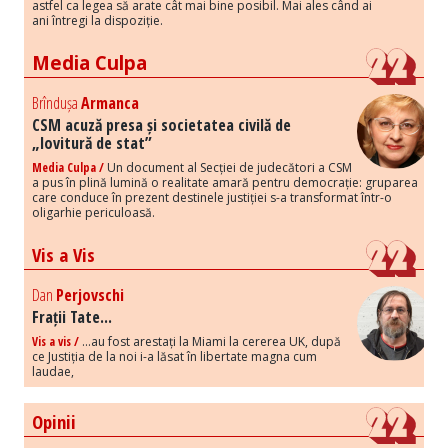
astfel ca legea să arate cât mai bine posibil. Mai ales când ai
ani întregi la dispoziție.
Media Culpa
Brîndușa
Armanca
CSM acuză presa și societatea civilă de
„lovitură de stat”
Media Culpa /
Un document al Secției de judecători a CSM
a pus în plină lumină o realitate amară pentru democrație: gruparea
care conduce în prezent destinele justiției s-a transformat într-o
oligarhie periculoasă.
Vis a Vis
Dan
Perjovschi
Frații Tate...
Vis a vis /
...au fost arestați la Miami la cererea UK, după
ce Justiția de la noi i-a lăsat în libertate magna cum
laudae,
Opinii