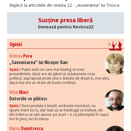
Replică la articolele din revista 22 - „Asasinarea“ lui Trosca
Susține presa liberă
Donează pentru Revista22
Opinii
Andreea
Pora
„Savonizarea” lui Nicușor Dan
Opinii /
Puțini sunt cei care mai înțeleg ce vrea
președintele, dacă are de gând să soluționeze criza
politică, suprapusă peste una a statului de drept și, mai ales,
dacă mai are un dram de bună-credință.
Mihai
Maci
Datoriile se plătesc
Opinii /
Deocamdată e liniștit: vorbește monoton, nu
spune mare lucru, dar lasă să se înțeleagă ce trebuie, dă
din mâini și se uită aiurea; pe scurt – e ca pătrunjelul în supă:
nici în plus, nici în minus.
Marina
Dumitrescu