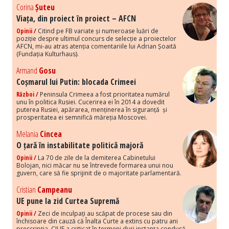
Corina
Șuteu
Viața, din proiect în proiect – AFCN
Opinii /
Citind pe FB variate și numeroase luări de
poziție despre ultimul concurs de selecție a proiectelor
AFCN, mi-au atras atenția comentariile lui Adrian Șoaită
(Fundația Kulturhaus).
Armand
Gosu
Coșmarul lui Putin: blocada Crimeei
Război /
Peninsula Crimeea a fost prioritatea numărul
unu în politica Rusiei. Cucerirea ei în 2014 a dovedit
puterea Rusiei, apărarea, menținerea în siguranță și
prosperitatea ei semnifică măreția Moscovei.
Melania
Cincea
O țară în instabilitate politică majoră
Opinii /
La 70 de zile de la demiterea Cabinetului
Bolojan, nici măcar nu se întrevede formarea unui nou
guvern, care să fie sprijinit de o majoritate parlamentară.
Cristian
Campeanu
UE pune la zid Curtea Supremă
Opinii /
Zeci de inculpați au scăpat de procese sau din
închisoare din cauză că Înalta Curte a extins cu patru ani
prescripția. CJUE a criticat în termeni duri instanța condusă