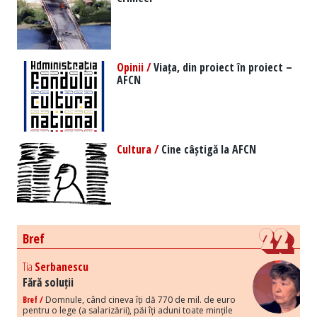
Opinii /
Viața, din proiect în proiect –
AFCN
Cultura /
Cine câștigă la AFCN
Bref
Tia
Serbanescu
Fără soluții
Bref /
Domnule, când cineva îți dă 770 de mil. de euro
pentru o lege (a salarizării), păi îți aduni toate mințile