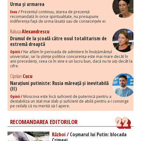
Urma și urmarea
Eseu /
Prezentul continuu, starea de prezență
recomandată în orice spiritualitate, nu presupune
indiferența față de urma lăsată sau de consecințele ei.
Raluca
Alexandrescu
Drumul de la școală către noul totalitarism de
extremă dreaptă
Opinii /
Ne aflăm în perioada de admitere în învățământul
universitar, iar la științe politice concurența este mai mare decât în
anii precedenți, ceea ce în sine e un lucru bun, dacă nu te uiți decât la
cifre.
Ciprian
Cucu
Narațiuni putiniste: Rusia măreață și inevitabilă
(II)
Opinii /
Moscova este încă suficient de puternică pentru a
destabiliza un stat mai slab și suficient de abilă pentru a-i convinge
pe ceilalți că nu merită să-l apere.
RECOMANDAREA EDITORILOR
Război /
Coșmarul lui Putin: blocada
Crimeei