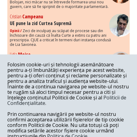
Bolojan, nici măcar nu se întrevede formarea unui nou
guvern, care să fie sprijinit de o majoritate parlamentară.
Cristian
Campeanu
UE pune la zid Curtea Supremă
Opinii /
Zeci de inculpați au scăpat de procese sau din
închisoare din cauză că Înalta Curte a extins cu patru ani
prescripția. CJUE a criticat în termeni duri instanța condusă
de Lia Savonea.
Lidia
Moise
Costurile economice ale haosului politic
Folosim cookie-uri și tehnologii asemănătoare
Opinii /
Economia nu poate rezista cu retorica falsă a
pentru a-ți îmbunătăți experiența pe acest website,
susținerii intereselor poporului, care, de fapt, ascunde
pentru a-ți oferi conținut și reclame personalizate și
obsesia menținerii privilegiilor și a averilor unor caste.
pentru a analiza traficul și audiența website-ului.
Înainte de a continua navigarea pe website-ul nostru
Melania
Cincea
te rugăm să aloci timpul necesar pentru a citi și
Noi puseuri de xenofobie din partea românilor
înțelege conținutul Politicii de Cookie și al
Politicii de
„neaoși”
Confidențialitate
.
Opinii /
Periodic, în spațiul public sunt voci care lansează
mesaje xenofobe la adresa câte unui politician care deranjează un
Prin continuarea navigării pe website-ul nostru
anumit grup politico-mediatic, într-un anumit moment.
confirmi acceptarea utilizării fișierelor de tip cookie
conform Politicii de Cookie. Nu uita totuși că poți
Armand
Gosu
modifica setările acestor fișiere cookie urmând
Unirea cu Moldova: modele istorice
instrucțiunile din
Politica de Cookie.