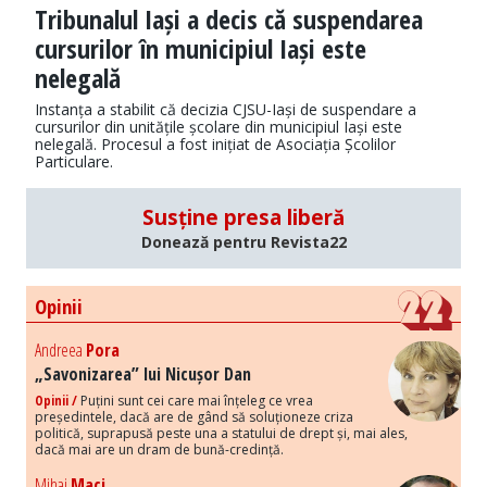
Tribunalul Iași a decis că suspendarea
cursurilor în municipiul Iași este
nelegală
Instanța a stabilit că decizia CJSU-Iași de suspendare a
cursurilor din unitățile școlare din municipiul Iași este
nelegală. Procesul a fost inițiat de Asociația Școlilor
Particulare.
Susține presa liberă
Donează pentru Revista22
Opinii
Andreea
Pora
„Savonizarea” lui Nicușor Dan
Opinii /
Puțini sunt cei care mai înțeleg ce vrea
președintele, dacă are de gând să soluționeze criza
politică, suprapusă peste una a statului de drept și, mai ales,
dacă mai are un dram de bună-credință.
Mihai
Maci