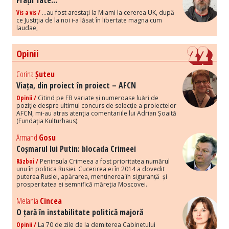
Frații Tate...
Vis a vis /
...au fost arestați la Miami la cererea UK, după
ce Justiția de la noi i-a lăsat în libertate magna cum
laudae,
Opinii
Corina
Șuteu
Viața, din proiect în proiect – AFCN
Opinii /
Citind pe FB variate și numeroase luări de
poziție despre ultimul concurs de selecție a proiectelor
AFCN, mi-au atras atenția comentariile lui Adrian Șoaită
(Fundația Kulturhaus).
Armand
Gosu
Coșmarul lui Putin: blocada Crimeei
Război /
Peninsula Crimeea a fost prioritatea numărul
unu în politica Rusiei. Cucerirea ei în 2014 a dovedit
puterea Rusiei, apărarea, menținerea în siguranță și
prosperitatea ei semnifică măreția Moscovei.
Melania
Cincea
O țară în instabilitate politică majoră
Opinii /
La 70 de zile de la demiterea Cabinetului