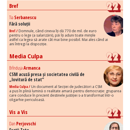
Bref
Tia
Serbanescu
Fără soluții
Bref /
Domnule, când cineva îți dă 770 de mil. de euro
pentru o lege (a salarizării), păi îți aduni toate mințile
astfel ca legea să arate cât mai bine posibil. Mai ales când ai
ani întregi la dispoziție.
Media Culpa
Brîndușa
Armanca
CSM acuză presa și societatea civilă de
„lovitură de stat”
Media Culpa /
Un document al Secției de judecători a CSM
a pus în plină lumină o realitate amară pentru democrație: gruparea
care conduce în prezent destinele justiției s-a transformat într-o
oligarhie periculoasă.
Vis a Vis
Dan
Perjovschi