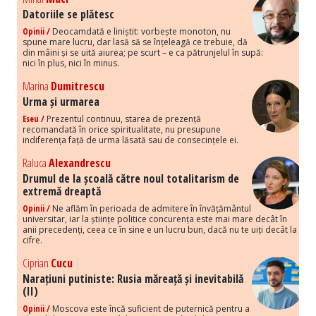
Datoriile se plătesc
Opinii /
Deocamdată e liniștit: vorbește monoton, nu
spune mare lucru, dar lasă să se înțeleagă ce trebuie, dă
din mâini și se uită aiurea; pe scurt – e ca pătrunjelul în supă:
nici în plus, nici în minus.
Marina
Dumitrescu
Urma și urmarea
Eseu /
Prezentul continuu, starea de prezență
recomandată în orice spiritualitate, nu presupune
indiferența față de urma lăsată sau de consecințele ei.
Raluca
Alexandrescu
Drumul de la școală către noul totalitarism de
extremă dreaptă
Opinii /
Ne aflăm în perioada de admitere în învățământul
universitar, iar la științe politice concurența este mai mare decât în
anii precedenți, ceea ce în sine e un lucru bun, dacă nu te uiți decât la
cifre.
Ciprian
Cucu
Narațiuni putiniste: Rusia măreață și inevitabilă
(II)
Opinii /
Moscova este încă suficient de puternică pentru a