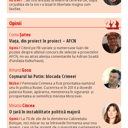
Vis a vis /
...au fost arestați la Miami la cererea UK, după
ce Justiția de la noi i-a lăsat în libertate magna cum
laudae,
Opinii
Corina
Șuteu
Viața, din proiect în proiect – AFCN
Opinii /
Citind pe FB variate și numeroase luări de
poziție despre ultimul concurs de selecție a proiectelor
AFCN, mi-au atras atenția comentariile lui Adrian Șoaită
(Fundația Kulturhaus).
Armand
Gosu
Coșmarul lui Putin: blocada Crimeei
Război /
Peninsula Crimeea a fost prioritatea numărul
unu în politica Rusiei. Cucerirea ei în 2014 a dovedit
puterea Rusiei, apărarea, menținerea în siguranță și
prosperitatea ei semnifică măreția Moscovei.
Melania
Cincea
O țară în instabilitate politică majoră
Opinii /
La 70 de zile de la demiterea Cabinetului
Bolojan, nici măcar nu se întrevede formarea unui nou
guvern, care să fie sprijinit de o majoritate parlamentară.