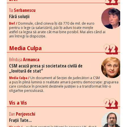
Tia
Serbanescu
Fără soluții
Bref /
Domnule, când cineva îți dă 770 de mil. de euro
pentru o lege (a salarizării), păi îți aduni toate mințile
astfel ca legea să arate cât mai bine posibil. Mai ales când ai
ani întregi la dispoziție.
Media Culpa
Brîndușa
Armanca
CSM acuză presa și societatea civilă de
„lovitură de stat”
Media Culpa /
Un document al Secției de judecători a CSM
a pus în plină lumină o realitate amară pentru democrație: gruparea
care conduce în prezent destinele justiției s-a transformat într-o
oligarhie periculoasă.
Vis a Vis
Dan
Perjovschi
Frații Tate...