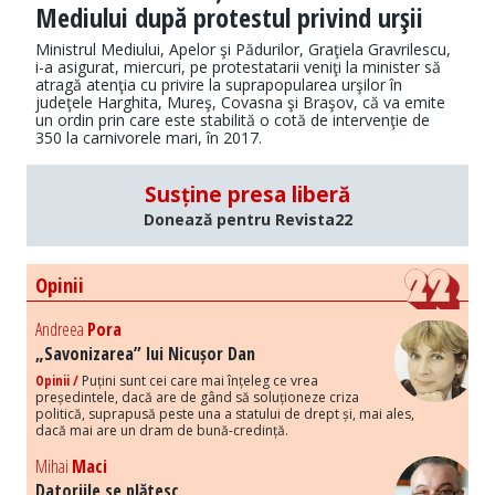
Mediului după protestul privind urşii
Ministrul Mediului, Apelor şi Pădurilor, Graţiela Gravrilescu,
i-a asigurat, miercuri, pe protestatarii veniţi la minister să
atragă atenţia cu privire la suprapopularea urşilor în
judeţele Harghita, Mureş, Covasna şi Braşov, că va emite
un ordin prin care este stabilită o cotă de intervenţie de
350 la carnivorele mari, în 2017.
Susține presa liberă
Donează pentru Revista22
Opinii
Andreea
Pora
„Savonizarea” lui Nicușor Dan
Opinii /
Puțini sunt cei care mai înțeleg ce vrea
președintele, dacă are de gând să soluționeze criza
politică, suprapusă peste una a statului de drept și, mai ales,
dacă mai are un dram de bună-credință.
Mihai
Maci
Datoriile se plătesc