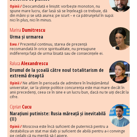
Opinii /
Deocamdată e liniștit: vorbește monoton, nu
spune mare lucru, dar lasă să se înțeleagă ce trebuie, dă
din mâini și se uită aiurea; pe scurt – e ca pătrunjelul în supă:
nici în plus, nici în minus.
Marina
Dumitrescu
Urma și urmarea
Eseu /
Prezentul continuu, starea de prezență
recomandată în orice spiritualitate, nu presupune
indiferența față de urma lăsată sau de consecințele ei.
Raluca
Alexandrescu
Drumul de la școală către noul totalitarism de
extremă dreaptă
Opinii /
Ne aflăm în perioada de admitere în învățământul
universitar, iar la științe politice concurența este mai mare decât în
anii precedenți, ceea ce în sine e un lucru bun, dacă nu te uiți decât la
cifre.
Ciprian
Cucu
Narațiuni putiniste: Rusia măreață și inevitabilă
(II)
Opinii /
Moscova este încă suficient de puternică pentru a
destabiliza un stat mai slab și suficient de abilă pentru a-i convinge
pe ceilalți că nu merită să-l apere.