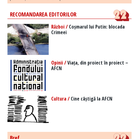
RECOMANDAREA EDITORILOR
Război /
Coșmarul lui Putin: blocada
Crimeei
Opinii /
Viața, din proiect în proiect –
AFCN
Cultura /
Cine câștigă la AFCN
Bref