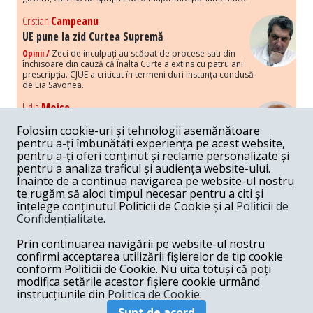
Cristian
Campeanu
UE pune la zid Curtea Supremă
Opinii /
Zeci de inculpați au scăpat de procese sau din
închisoare din cauză că Înalta Curte a extins cu patru ani
prescripția. CJUE a criticat în termeni duri instanța condusă
de Lia Savonea.
Lidia
Moise
Costurile economice ale haosului politic
Folosim cookie-uri și tehnologii asemănătoare
Opinii /
Economia nu poate rezista cu retorica falsă a
pentru a-ți îmbunătăți experiența pe acest website,
susținerii intereselor poporului, care, de fapt, ascunde
pentru a-ți oferi conținut și reclame personalizate și
obsesia menținerii privilegiilor și a averilor unor caste.
pentru a analiza traficul și audiența website-ului.
Înainte de a continua navigarea pe website-ul nostru
Melania
Cincea
te rugăm să aloci timpul necesar pentru a citi și
Noi puseuri de xenofobie din partea românilor
înțelege conținutul Politicii de Cookie și al
Politicii de
„neaoși”
Confidențialitate
.
Opinii /
Periodic, în spațiul public sunt voci care lansează
mesaje xenofobe la adresa câte unui politician care deranjează un
Prin continuarea navigării pe website-ul nostru
anumit grup politico-mediatic, într-un anumit moment.
confirmi acceptarea utilizării fișierelor de tip cookie
conform Politicii de Cookie. Nu uita totuși că poți
Armand
Gosu
modifica setările acestor fișiere cookie urmând
Unirea cu Moldova: modele istorice
instrucțiunile din
Politica de Cookie.
Unire /
Unirea cu Moldova depinde de intensitatea
Sunt de acord