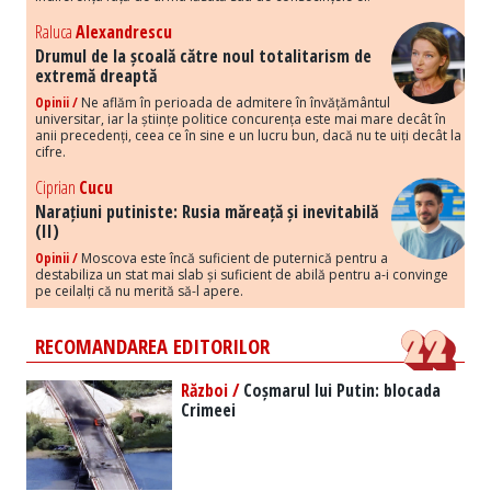
Raluca
Alexandrescu
Drumul de la școală către noul totalitarism de
extremă dreaptă
Opinii /
Ne aflăm în perioada de admitere în învățământul
universitar, iar la științe politice concurența este mai mare decât în
anii precedenți, ceea ce în sine e un lucru bun, dacă nu te uiți decât la
cifre.
Ciprian
Cucu
Narațiuni putiniste: Rusia măreață și inevitabilă
(II)
Opinii /
Moscova este încă suficient de puternică pentru a
destabiliza un stat mai slab și suficient de abilă pentru a-i convinge
pe ceilalți că nu merită să-l apere.
RECOMANDAREA EDITORILOR
Război /
Coșmarul lui Putin: blocada
Crimeei