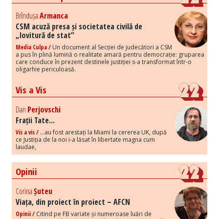
Brîndușa
Armanca
CSM acuză presa și societatea civilă de
„lovitură de stat”
Media Culpa /
Un document al Secției de judecători a CSM
a pus în plină lumină o realitate amară pentru democrație: gruparea
care conduce în prezent destinele justiției s-a transformat într-o
oligarhie periculoasă.
Vis a Vis
Dan
Perjovschi
Frații Tate...
Vis a vis /
...au fost arestați la Miami la cererea UK, după
ce Justiția de la noi i-a lăsat în libertate magna cum
laudae,
Opinii
Corina
Șuteu
Viața, din proiect în proiect – AFCN
Opinii /
Citind pe FB variate și numeroase luări de