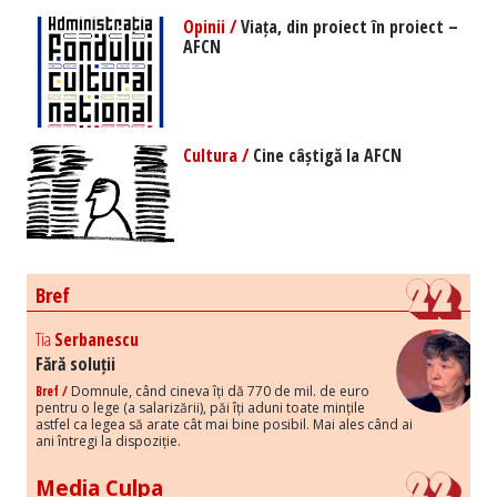
Opinii /
Viața, din proiect în proiect –
AFCN
Cultura /
Cine câștigă la AFCN
Bref
Tia
Serbanescu
Fără soluții
Bref /
Domnule, când cineva îți dă 770 de mil. de euro
pentru o lege (a salarizării), păi îți aduni toate mințile
astfel ca legea să arate cât mai bine posibil. Mai ales când ai
ani întregi la dispoziție.
Media Culpa