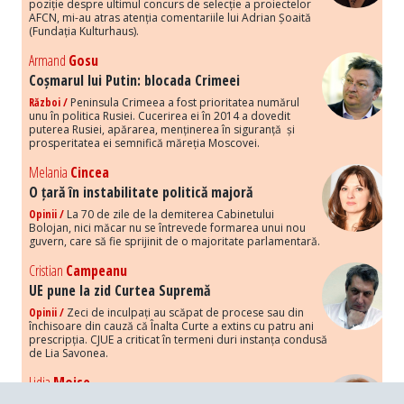
poziție despre ultimul concurs de selecție a proiectelor
AFCN, mi-au atras atenția comentariile lui Adrian Șoaită
(Fundația Kulturhaus).
Armand
Gosu
Coșmarul lui Putin: blocada Crimeei
Război /
Peninsula Crimeea a fost prioritatea numărul
unu în politica Rusiei. Cucerirea ei în 2014 a dovedit
puterea Rusiei, apărarea, menținerea în siguranță și
prosperitatea ei semnifică măreția Moscovei.
Melania
Cincea
O țară în instabilitate politică majoră
Opinii /
La 70 de zile de la demiterea Cabinetului
Bolojan, nici măcar nu se întrevede formarea unui nou
guvern, care să fie sprijinit de o majoritate parlamentară.
Cristian
Campeanu
UE pune la zid Curtea Supremă
Opinii /
Zeci de inculpați au scăpat de procese sau din
închisoare din cauză că Înalta Curte a extins cu patru ani
prescripția. CJUE a criticat în termeni duri instanța condusă
de Lia Savonea.
Lidia
Moise
Costurile economice ale haosului politic