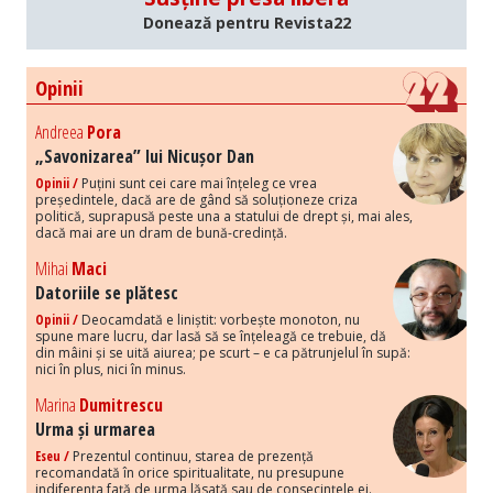
Donează pentru Revista22
Opinii
Andreea
Pora
„Savonizarea” lui Nicușor Dan
Opinii /
Puțini sunt cei care mai înțeleg ce vrea
președintele, dacă are de gând să soluționeze criza
politică, suprapusă peste una a statului de drept și, mai ales,
dacă mai are un dram de bună-credință.
Mihai
Maci
Datoriile se plătesc
Opinii /
Deocamdată e liniștit: vorbește monoton, nu
spune mare lucru, dar lasă să se înțeleagă ce trebuie, dă
din mâini și se uită aiurea; pe scurt – e ca pătrunjelul în supă:
nici în plus, nici în minus.
Marina
Dumitrescu
Urma și urmarea
Eseu /
Prezentul continuu, starea de prezență
recomandată în orice spiritualitate, nu presupune
indiferența față de urma lăsată sau de consecințele ei.