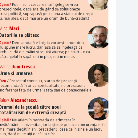
Opinii /
Puțini sunt cei care mai înțeleg ce vrea
președintele, dacă are de gând să soluționeze
criza politică, suprapusă peste una a statului de drept
și, mai ales, dacă mai are un dram de bună-credință.
Mihai
Maci
Datoriile se plătesc
Opinii /
Deocamdată e liniștit: vorbește monoton,
nu spune mare lucru, dar lasă să se înțeleagă ce
trebuie, dă din mâini și se uită aiurea; pe scurt – e ca
pătrunjelul în supă: nici în plus, nici în minus.
Marina
Dumitrescu
Urma și urmarea
Eseu /
Prezentul continuu, starea de prezență
recomandată în orice spiritualitate, nu presupune
indiferența față de urma lăsată sau de consecințele ei.
Raluca
Alexandrescu
Drumul de la școală către noul
totalitarism de extremă dreaptă
Opinii /
Ne aflăm în perioada de admitere în
învățământul universitar, iar la științe politice concurența este
mai mare decât în anii precedenți, ceea ce în sine e un lucru
bun, dacă nu te uiți decât la cifre.