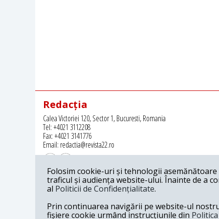
Redacția
Calea Victoriei 120, Sector 1, Bucuresti, Romania
Tel: +4021 3112208
Fax: +4021 3141776
Email: redactia@revista22.ro
Folosim cookie-uri și tehnologii asemănătoare p
traficul și audiența website-ului. Înainte de a c
al
Politicii de Confidențialitate
.
Revista 22 este editata de
Grupul pentru Dialog Social
Prin continuarea navigării pe website-ul nostru c
fișiere cookie urmând instrucțiunile din
Politic