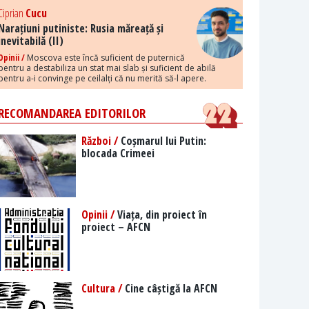
Ciprian
Cucu
Narațiuni putiniste: Rusia măreață și
inevitabilă (II)
Opinii /
Moscova este încă suficient de puternică
pentru a destabiliza un stat mai slab și suficient de abilă
pentru a-i convinge pe ceilalți că nu merită să-l apere.
RECOMANDAREA EDITORILOR
Război /
Coșmarul lui Putin:
blocada Crimeei
Opinii /
Viața, din proiect în
proiect – AFCN
Cultura /
Cine câștigă la AFCN