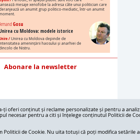
lansează mesaje xenofobe la adresa câte unui politician care
deranjează un anumit grup politico-mediatic, într-un anumit
moment.
Armand
Gosu
Unirea cu Moldova: modele istorice
Unire /
Unirea cu Moldova depinde de
intensitatea amenințării haosului și anarhiei de
dincolo de Nistru.
Abonare la newsletter
ți oferi conținut și reclame personalizate și pentru a anali
l necesar pentru a citi și înțelege conținutul Politicii de Co
 Politicii de Cookie. Nu uita totuși că poți modifica setările 