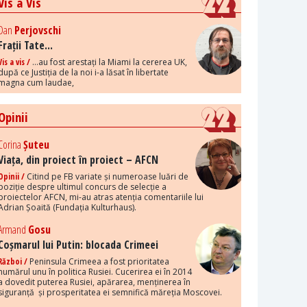
Vis a Vis
Dan
Perjovschi
Frații Tate...
Vis a vis /
...au fost arestați la Miami la cererea UK,
după ce Justiția de la noi i-a lăsat în libertate
magna cum laudae,
Opinii
Corina
Șuteu
Viața, din proiect în proiect – AFCN
Opinii /
Citind pe FB variate și numeroase luări de
poziție despre ultimul concurs de selecție a
proiectelor AFCN, mi-au atras atenția comentariile lui
Adrian Șoaită (Fundația Kulturhaus).
Armand
Gosu
Coșmarul lui Putin: blocada Crimeei
Război /
Peninsula Crimeea a fost prioritatea
numărul unu în politica Rusiei. Cucerirea ei în 2014
a dovedit puterea Rusiei, apărarea, menținerea în
siguranță și prosperitatea ei semnifică măreția Moscovei.