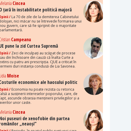
Melania
Cincea
O țară în instabilitate politică majoră
Opinii /
La 70 de zile de la demiterea Cabinetului
Bolojan, nici măcar nu se întrevede formarea unui
nou guvern, care să fie sprijinit de o majoritate
parlamentară.
Cristian
Campeanu
UE pune la zid Curtea Supremă
Opinii /
Zeci de inculpați au scăpat de procese
sau din închisoare din cauză că Înalta Curte a
extins cu patru ani prescripția. CJUE a criticat în
termeni duri instanța condusă de Lia Savonea.
Lidia
Moise
Costurile economice ale haosului politic
Opinii /
Economia nu poate rezista cu retorica
falsă a susținerii intereselor poporului, care, de
fapt, ascunde obsesia menținerii privilegiilor și a
averilor unor caste.
Melania
Cincea
Noi puseuri de xenofobie din partea
românilor „neaoși”
Opinii /
Periodic, în spațiul public sunt voci care