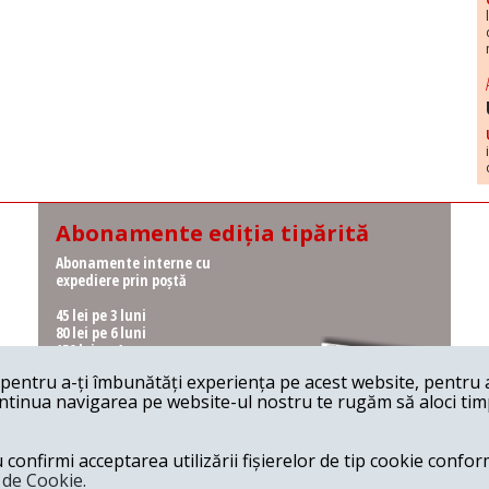
Abonamente ediția tipărită
Abonamente interne cu
expediere prin poștă
45 lei pe 3 luni
80 lei pe 6 luni
150 lei pe 1 an
entru a-ți îmbunătăți experiența pe acest website, pentru a-
Abonamente interne cu
ontinua navigarea pe website-ul nostru te rugăm să aloci timpu
ridicare de la redacție
36 lei pe 3 luni
62 lei pe 6 luni
onfirmi acceptarea utilizării fișierelor de tip cookie conform
115 lei pe 1 an
a de Cookie.