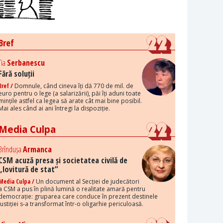
Bref
Tia
Serbanescu
Fără soluții
Bref /
Domnule, când cineva îți dă 770 de mil. de
euro pentru o lege (a salarizării), păi îți aduni toate
mințile astfel ca legea să arate cât mai bine posibil.
Mai ales când ai ani întregi la dispoziție.
Media Culpa
Brîndușa
Armanca
CSM acuză presa și societatea civilă de
„lovitură de stat”
Media Culpa /
Un document al Secției de judecători
a CSM a pus în plină lumină o realitate amară pentru
democrație: gruparea care conduce în prezent destinele
justiției s-a transformat într-o oligarhie periculoasă.