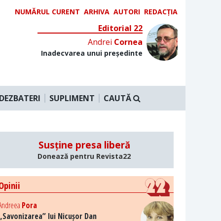
NUMĂRUL CURENT
ARHIVA
AUTORI
REDACȚIA
Editorial 22
Andrei
Cornea
Inadecvarea unui președinte
DEZBATERI
SUPLIMENT
CAUTĂ
Susține presa liberă
Donează pentru Revista22
Opinii
Andreea
Pora
„Savonizarea” lui Nicușor Dan