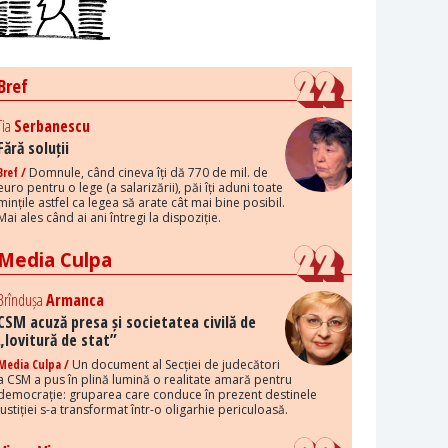
Bref
Tia
Serbanescu
Fără soluții
Bref /
Domnule, când cineva îți dă 770 de mil. de
euro pentru o lege (a salarizării), păi îți aduni toate
mințile astfel ca legea să arate cât mai bine posibil.
Mai ales când ai ani întregi la dispoziție.
Media Culpa
Brîndușa
Armanca
CSM acuză presa și societatea civilă de
„lovitură de stat”
Media Culpa /
Un document al Secției de judecători
a CSM a pus în plină lumină o realitate amară pentru
democrație: gruparea care conduce în prezent destinele
justiției s-a transformat într-o oligarhie periculoasă.