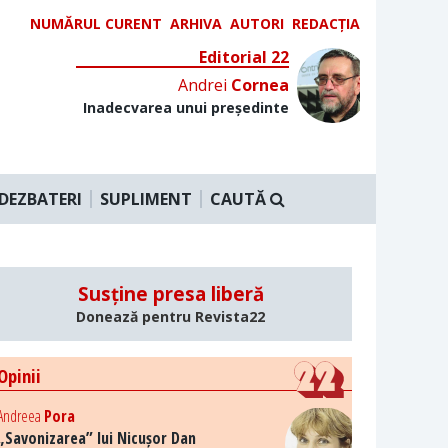
NUMĂRUL CURENT
ARHIVA
AUTORI
REDACȚIA
Editorial 22
Andrei
Cornea
Inadecvarea unui președinte
DEZBATERI
SUPLIMENT
CAUTĂ
Susține presa liberă
Donează pentru Revista22
Opinii
Andreea
Pora
„Savonizarea” lui Nicușor Dan