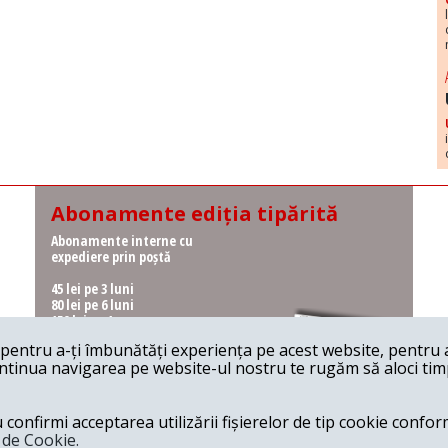
Abonamente ediția tipărită
Abonamente interne cu
expediere prin poștă
45 lei pe 3 luni
80 lei pe 6 luni
150 lei pe 1 an
entru a-ți îmbunătăți experiența pe acest website, pentru a-
Abonamente interne cu
ontinua navigarea pe website-ul nostru te rugăm să aloci timpu
ridicare de la redacție
36 lei pe 3 luni
62 lei pe 6 luni
onfirmi acceptarea utilizării fișierelor de tip cookie conform
115 lei pe 1 an
a de Cookie.