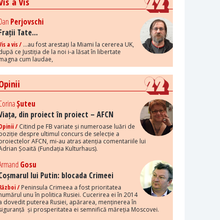
Vis a Vis
Dan
Perjovschi
Frații Tate...
Vis a vis /
...au fost arestați la Miami la cererea UK,
după ce Justiția de la noi i-a lăsat în libertate
magna cum laudae,
Opinii
Corina
Șuteu
Viața, din proiect în proiect – AFCN
Opinii /
Citind pe FB variate și numeroase luări de
poziție despre ultimul concurs de selecție a
proiectelor AFCN, mi-au atras atenția comentariile lui
Adrian Șoaită (Fundația Kulturhaus).
Armand
Gosu
Coșmarul lui Putin: blocada Crimeei
Război /
Peninsula Crimeea a fost prioritatea
numărul unu în politica Rusiei. Cucerirea ei în 2014
a dovedit puterea Rusiei, apărarea, menținerea în
siguranță și prosperitatea ei semnifică măreția Moscovei.