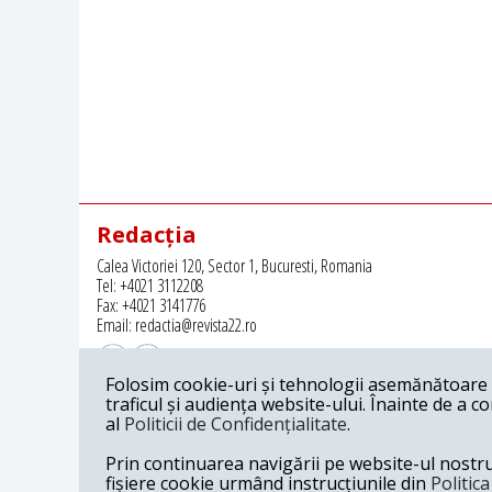
Redacția
Calea Victoriei 120, Sector 1, Bucuresti, Romania
Tel: +4021 3112208
Fax: +4021 3141776
Email: redactia@revista22.ro
Folosim cookie-uri și tehnologii asemănătoare p
traficul și audiența website-ului. Înainte de a c
al
Politicii de Confidențialitate
.
Revista 22 este editata de
Grupul pentru Dialog Social
Prin continuarea navigării pe website-ul nostru c
fișiere cookie urmând instrucțiunile din
Politic