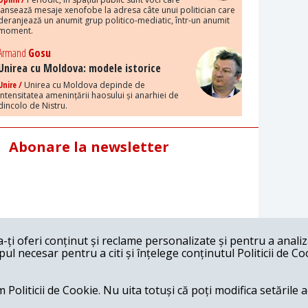
lansează mesaje xenofobe la adresa câte unui politician care
deranjează un anumit grup politico-mediatic, într-un anumit
moment.
Armand
Gosu
Unirea cu Moldova: modele istorice
Unire /
Unirea cu Moldova depinde de
intensitatea amenințării haosului și anarhiei de
dincolo de Nistru.
Abonare la newsletter
ți oferi conținut și reclame personalizate și pentru a anali
l necesar pentru a citi și înțelege conținutul Politicii de Co
 Politicii de Cookie. Nu uita totuși că poți modifica setările 