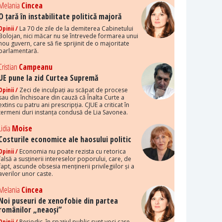
Melania
Cincea
O țară în instabilitate politică majoră
Opinii /
La 70 de zile de la demiterea Cabinetului
Bolojan, nici măcar nu se întrevede formarea unui
nou guvern, care să fie sprijinit de o majoritate
parlamentară.
Cristian
Campeanu
UE pune la zid Curtea Supremă
Opinii /
Zeci de inculpați au scăpat de procese
sau din închisoare din cauză că Înalta Curte a
extins cu patru ani prescripția. CJUE a criticat în
termeni duri instanța condusă de Lia Savonea.
Lidia
Moise
Costurile economice ale haosului politic
Opinii /
Economia nu poate rezista cu retorica
falsă a susținerii intereselor poporului, care, de
fapt, ascunde obsesia menținerii privilegiilor și a
averilor unor caste.
Melania
Cincea
Noi puseuri de xenofobie din partea
românilor „neaoși”
Opinii /
Periodic, în spațiul public sunt voci care