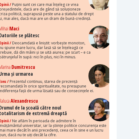
Opinii /
Puțini sunt cei care mai înțeleg ce vrea
președintele, dacă are de gând să soluționeze
criza politică, suprapusă peste una a statului de drept
și, mai ales, dacă mai are un dram de bună-credință.
Mihai
Maci
Datoriile se plătesc
Opinii /
Deocamdată e liniștit: vorbește monoton,
nu spune mare lucru, dar lasă să se înțeleagă ce
trebuie, dă din mâini și se uită aiurea; pe scurt – e ca
pătrunjelul în supă: nici în plus, nici în minus.
Marina
Dumitrescu
Urma și urmarea
Eseu /
Prezentul continuu, starea de prezență
recomandată în orice spiritualitate, nu presupune
indiferența față de urma lăsată sau de consecințele ei.
Raluca
Alexandrescu
Drumul de la școală către noul
totalitarism de extremă dreaptă
Opinii /
Ne aflăm în perioada de admitere în
învățământul universitar, iar la științe politice concurența este
mai mare decât în anii precedenți, ceea ce în sine e un lucru
bun, dacă nu te uiți decât la cifre.