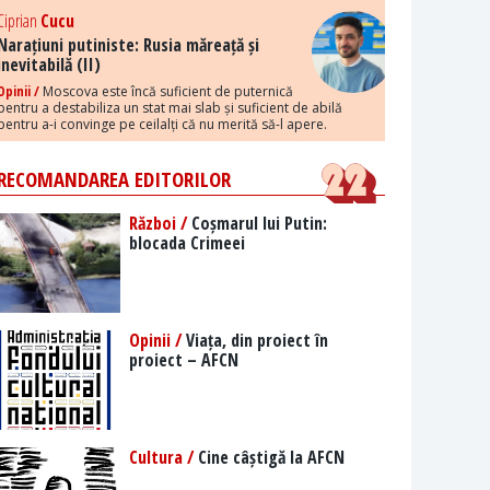
Ciprian
Cucu
Narațiuni putiniste: Rusia măreață și
inevitabilă (II)
Opinii /
Moscova este încă suficient de puternică
pentru a destabiliza un stat mai slab și suficient de abilă
pentru a-i convinge pe ceilalți că nu merită să-l apere.
RECOMANDAREA EDITORILOR
Război /
Coșmarul lui Putin:
blocada Crimeei
Opinii /
Viața, din proiect în
proiect – AFCN
Cultura /
Cine câștigă la AFCN