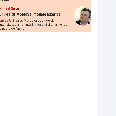
moment.
Armand
Gosu
Unirea cu Moldova: modele istorice
Unire /
Unirea cu Moldova depinde de
intensitatea amenințării haosului și anarhiei de
dincolo de Nistru.