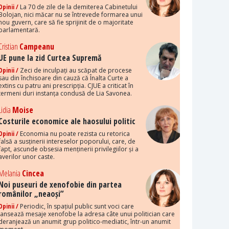
Opinii /
La 70 de zile de la demiterea Cabinetului
Bolojan, nici măcar nu se întrevede formarea unui
nou guvern, care să fie sprijinit de o majoritate
parlamentară.
Cristian
Campeanu
UE pune la zid Curtea Supremă
Opinii /
Zeci de inculpați au scăpat de procese
sau din închisoare din cauză că Înalta Curte a
extins cu patru ani prescripția. CJUE a criticat în
termeni duri instanța condusă de Lia Savonea.
Lidia
Moise
Costurile economice ale haosului politic
Opinii /
Economia nu poate rezista cu retorica
falsă a susținerii intereselor poporului, care, de
fapt, ascunde obsesia menținerii privilegiilor și a
averilor unor caste.
Melania
Cincea
Noi puseuri de xenofobie din partea
românilor „neaoși”
Opinii /
Periodic, în spațiul public sunt voci care
lansează mesaje xenofobe la adresa câte unui politician care
deranjează un anumit grup politico-mediatic, într-un anumit