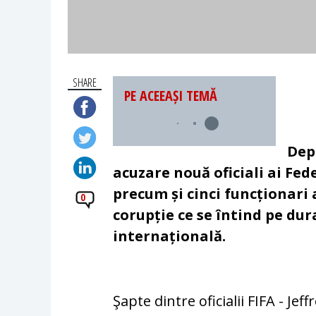
SHARE
PE ACEEAȘI TEMĂ
Dep
acuzare nouă oficiali ai Fed
precum și cinci funcționari 
0
corupție ce se întind pe dur
internațională.
Şapte dintre oficialii FIFA - Je