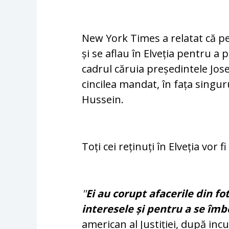
New York Times a relatat că per
și se aflau în Elveția pentru a 
cadrul căruia președintele Jose
cincilea mandat, în fața singur
Hussein.
Toți cei reținuți în Elveția vor f
''
Ei au corupt afacerile din fo
interesele și pentru a se îmb
american al Justiției, după inc