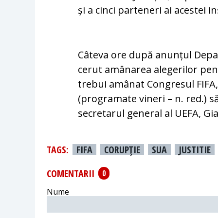
și a cinci parteneri ai acestei 
Câteva ore după anunțul Depar
cerut amânarea alegerilor pent
trebui amânat Congresul FIFA, 
(programate vineri – n. red.) să
secretarul general al UEFA, Gi
TAGS:
FIFA
CORUPŢIE
SUA
JUSTITIE
COMENTARII
0
Nume