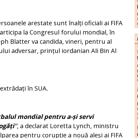
soanele arestate sunt înalți oficiali ai FIFA
participa la Congresul forului mondial, în
ph Blatter va candida, vineri, pentru al
ului adversar, prințul iordanian Ali Bin Al
i extrădați în SUA.
tbalul mondial pentru a-și servi
ogăți'
'
, a declarat Loretta Lynch, ministru
ulparea pentru corupție a nouă aleși ai FIFA