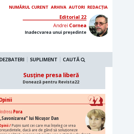
NUMĂRUL CURENT
ARHIVA
AUTORI
REDACȚIA
Editorial 22
Andrei
Cornea
Inadecvarea unui președinte
DEZBATERI
SUPLIMENT
CAUTĂ
Susține presa liberă
Donează pentru Revista22
Opinii
Andreea
Pora
„Savonizarea” lui Nicușor Dan
Opinii /
Puțini sunt cei care mai înțeleg ce vrea
președintele, dacă are de gând să soluționeze