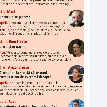
criza politică, suprapusă peste una a statului de drept
și, mai ales, dacă mai are un dram de bună-credință.
Mihai
Maci
Datoriile se plătesc
Opinii /
Deocamdată e liniștit: vorbește monoton,
nu spune mare lucru, dar lasă să se înțeleagă ce
trebuie, dă din mâini și se uită aiurea; pe scurt – e ca
pătrunjelul în supă: nici în plus, nici în minus.
Marina
Dumitrescu
Urma și urmarea
Eseu /
Prezentul continuu, starea de prezență
recomandată în orice spiritualitate, nu presupune
indiferența față de urma lăsată sau de consecințele ei.
Raluca
Alexandrescu
Drumul de la școală către noul
totalitarism de extremă dreaptă
Opinii /
Ne aflăm în perioada de admitere în
învățământul universitar, iar la științe politice concurența este
mai mare decât în anii precedenți, ceea ce în sine e un lucru
bun, dacă nu te uiți decât la cifre.
Ciprian
Cucu
Narațiuni putiniste: Rusia măreață și