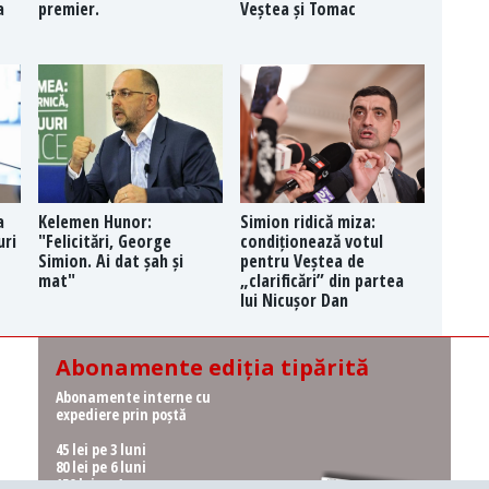
a
premier.
Veștea și Tomac
a
Kelemen Hunor:
Simion ridică miza:
uri
"Felicitări, George
condiționează votul
Simion. Ai dat șah și
pentru Veștea de
mat"
„clarificări” din partea
lui Nicușor Dan
Abonamente ediția tipărită
Abonamente interne cu
expediere prin poștă
45 lei pe 3 luni
80 lei pe 6 luni
150 lei pe 1 an