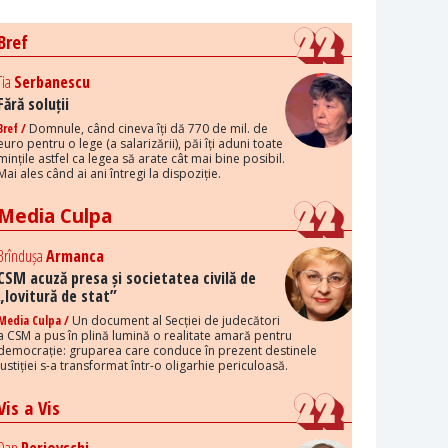
Bref
Tia
Serbanescu
Fără soluții
Bref /
Domnule, când cineva îți dă 770 de mil. de
euro pentru o lege (a salarizării), păi îți aduni toate
mințile astfel ca legea să arate cât mai bine posibil.
Mai ales când ai ani întregi la dispoziție.
Media Culpa
Brîndușa
Armanca
CSM acuză presa și societatea civilă de
„lovitură de stat”
Media Culpa /
Un document al Secției de judecători
a CSM a pus în plină lumină o realitate amară pentru
democrație: gruparea care conduce în prezent destinele
justiției s-a transformat într-o oligarhie periculoasă.
Vis a Vis