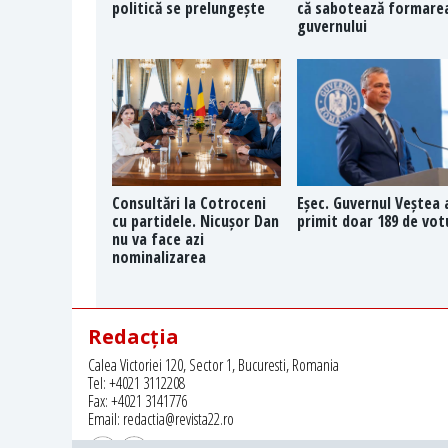
politică se prelungește
că sabotează formare
guvernului
Consultări la Cotroceni
Eșec. Guvernul Veștea 
cu partidele. Nicușor Dan
primit doar 189 de vot
nu va face azi
nominalizarea
Redacția
Calea Victoriei 120, Sector 1, Bucuresti, Romania
Tel: +4021 3112208
Fax: +4021 3141776
Email: redactia@revista22.ro