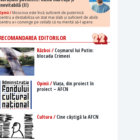
inevitabilă (II)
Opinii /
Moscova este încă suficient de puternică
pentru a destabiliza un stat mai slab și suficient de abilă
pentru a-i convinge pe ceilalți că nu merită să-l apere.
RECOMANDAREA EDITORILOR
Război /
Coșmarul lui Putin:
blocada Crimeei
Opinii /
Viața, din proiect în
proiect – AFCN
Cultura /
Cine câștigă la AFCN