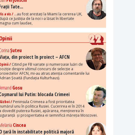
Dan
Perjovschi
Frații Tate...
Vis a vis /
...au fost arestați la Miami la cererea UK,
după ce Justiția de la noi i-a lăsat în libertate
magna cum laudae,
Opinii
Corina
Șuteu
Viața, din proiect în proiect – AFCN
Opinii /
Citind pe FB variate și numeroase luări de
poziție despre ultimul concurs de selecție a
proiectelor AFCN, mi-au atras atenția comentariile lui
Adrian Șoaită (Fundația Kulturhaus).
Armand
Gosu
Coșmarul lui Putin: blocada Crimeei
Război /
Peninsula Crimeea a fost prioritatea
numărul unu în politica Rusiei. Cucerirea ei în 2014
a dovedit puterea Rusiei, apărarea, menținerea în
siguranță și prosperitatea ei semnifică măreția Moscovei.
Melania
Cincea
O țară în instabilitate politică majoră