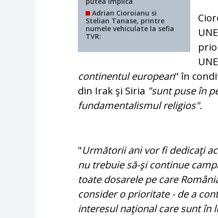
putea implica
Adrian Cioroianu si
Cior
Stelian Tanase, printre
numele vehiculate la sefia
UNES
TVR:
prio
UNE
continentul european
" în condi
din Irak şi Siria
"sunt puse în pe
fundamentalismul religios".
"
Următorii ani vor fi dedicaţi 
nu trebuie să-şi continue campan
toate dosarele pe care România l
consider o prioritate - de a cont
interesul naţional care sunt în 