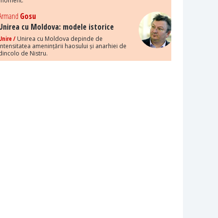
moment.
Armand
Gosu
Unirea cu Moldova: modele istorice
Unire /
Unirea cu Moldova depinde de
intensitatea amenințării haosului și anarhiei de
dincolo de Nistru.