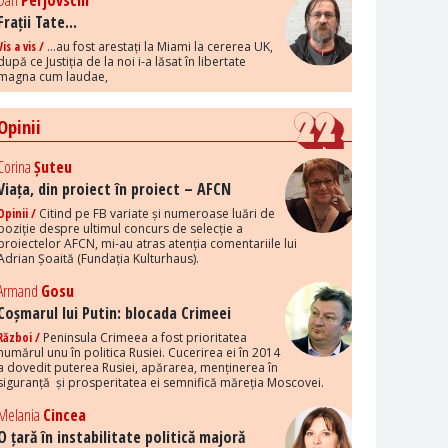
Dan
Perjovschi
Frații Tate...
Vis a vis /
...au fost arestați la Miami la cererea UK,
după ce Justiția de la noi i-a lăsat în libertate
magna cum laudae,
Opinii
Corina
Șuteu
Viața, din proiect în proiect – AFCN
Opinii /
Citind pe FB variate și numeroase luări de
poziție despre ultimul concurs de selecție a
proiectelor AFCN, mi-au atras atenția comentariile lui
Adrian Șoaită (Fundația Kulturhaus).
Armand
Gosu
Coșmarul lui Putin: blocada Crimeei
Război /
Peninsula Crimeea a fost prioritatea
numărul unu în politica Rusiei. Cucerirea ei în 2014
a dovedit puterea Rusiei, apărarea, menținerea în
siguranță și prosperitatea ei semnifică măreția Moscovei.
Melania
Cincea
O țară în instabilitate politică majoră