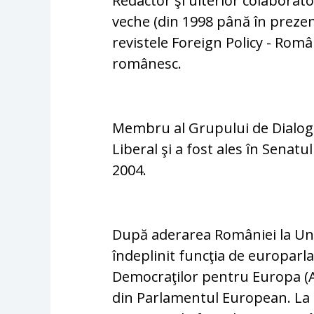
Redactor şi ulterior colaborat
veche (din 1998 până în prezen
revistele Foreign Policy - România
românesc.
Membru al Grupului de Dialog So
Liberal şi a fost ales în Senat
2004.
După aderarea României la Uni
îndeplinit funcţia de europarl
Democraţilor pentru Europa (A
din Parlamentul European. La d