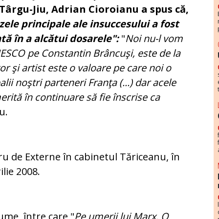
Târgu-Jiu, Adrian Cioroianu a spus că,
ele principale ale insuccesului a fost
tă în a alcătui dosarele":
"
Noi nu-l vom
ESCO pe Constantin Brâncuşi, este de la
or şi artist este o valoare pe care noi o
ii noştri parteneri Franţa (...) dar acele
erită în continuare să fie înscrise ca
u.
ru de Externe în cabinetul Tăriceanu, în
ilie 2008.
ume, între care "
Pe umerii lui Marx.
O