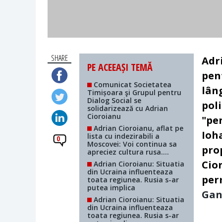
SHARE
Adr
PE ACEEAȘI TEMĂ
pen
Comunicat Societatea
lân
Timișoara şi Grupul pentru
Dialog Social se
poli
solidarizează cu Adrian
Cioroianu
"pe
Adrian Cioroianu, aflat pe
Ioha
lista cu indezirabili a
0
Moscovei: Voi continua sa
pro
apreciez cultura rusa....
Cio
Adrian Cioroianu: Situatia
din Ucraina influenteaza
per
toata regiunea. Rusia s-ar
putea implica
Gan
Adrian Cioroianu: Situatia
din Ucraina influenteaza
toata regiunea. Rusia s-ar