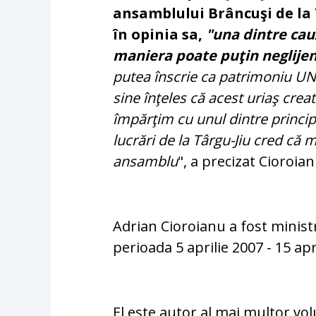
ansamblului Brâncuşi de la 
în opinia sa,
"una dintre cauz
maniera poate puţin neglijen
putea înscrie ca patrimoniu UN
sine înţeles că acest uriaş creat
împărţim cu unul dintre principal
lucrări de la Târgu-Jiu cred că m
ansamblu
", a precizat Cioroian
Adrian Cioroianu a fost minist
perioada 5 aprilie 2007 - 15 apr
El este autor al mai multor vol