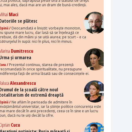
criza politică, suprapusă peste una a statului de drept
și, mai ales, dacă mai are un dram de bună-credință.
Mihai
Maci
Datoriile se plătesc
Opinii /
Deocamdată e liniștit: vorbește monoton,
nu spune mare lucru, dar lasă să se înțeleagă ce
trebuie, dă din mâini și se uită aiurea; pe scurt – e ca
pătrunjelul în supă: nici în plus, nici în minus.
Marina
Dumitrescu
Urma și urmarea
Eseu /
Prezentul continuu, starea de prezență
recomandată în orice spiritualitate, nu presupune
indiferența față de urma lăsată sau de consecințele ei.
Raluca
Alexandrescu
Drumul de la școală către noul
totalitarism de extremă dreaptă
Opinii /
Ne aflăm în perioada de admitere în
învățământul universitar, iar la științe politice concurența este
mai mare decât în anii precedenți, ceea ce în sine e un lucru
bun, dacă nu te uiți decât la cifre.
Ciprian
Cucu
Narațiuni putiniste: Rusia măreață și