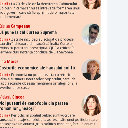
Opinii /
La 70 de zile de la demiterea Cabinetului
Bolojan, nici măcar nu se întrevede formarea unui
nou guvern, care să fie sprijinit de o majoritate
parlamentară.
Cristian
Campeanu
UE pune la zid Curtea Supremă
Opinii /
Zeci de inculpați au scăpat de procese
sau din închisoare din cauză că Înalta Curte a
extins cu patru ani prescripția. CJUE a criticat în
termeni duri instanța condusă de Lia Savonea.
Lidia
Moise
Costurile economice ale haosului politic
Opinii /
Economia nu poate rezista cu retorica
falsă a susținerii intereselor poporului, care, de
fapt, ascunde obsesia menținerii privilegiilor și a
averilor unor caste.
Melania
Cincea
Noi puseuri de xenofobie din partea
românilor „neaoși”
Opinii /
Periodic, în spațiul public sunt voci care
lansează mesaje xenofobe la adresa câte unui politician care
deranjează un anumit grup politico-mediatic, într-un anumit