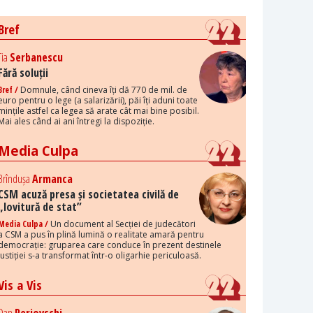
Bref
Tia
Serbanescu
Fără soluții
Bref /
Domnule, când cineva îți dă 770 de mil. de
euro pentru o lege (a salarizării), păi îți aduni toate
mințile astfel ca legea să arate cât mai bine posibil.
Mai ales când ai ani întregi la dispoziție.
Media Culpa
Brîndușa
Armanca
CSM acuză presa și societatea civilă de
„lovitură de stat”
Media Culpa /
Un document al Secției de judecători
a CSM a pus în plină lumină o realitate amară pentru
democrație: gruparea care conduce în prezent destinele
justiției s-a transformat într-o oligarhie periculoasă.
Vis a Vis