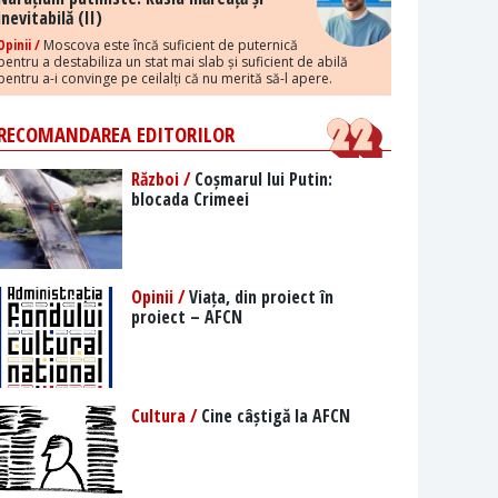
inevitabilă (II)
Opinii /
Moscova este încă suficient de puternică
pentru a destabiliza un stat mai slab și suficient de abilă
pentru a-i convinge pe ceilalți că nu merită să-l apere.
RECOMANDAREA EDITORILOR
Război /
Coșmarul lui Putin:
blocada Crimeei
Opinii /
Viața, din proiect în
proiect – AFCN
Cultura /
Cine câștigă la AFCN