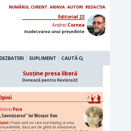
NUMĂRUL CURENT
ARHIVA
AUTORI
REDACȚIA
Editorial 22
Andrei
Cornea
Inadecvarea unui președinte
DEZBATERI
SUPLIMENT
CAUTĂ
Susține presa liberă
Donează pentru Revista22
Opinii
Andreea
Pora
„Savonizarea” lui Nicușor Dan
Opinii /
Puțini sunt cei care mai înțeleg ce vrea
președintele, dacă are de gând să soluționeze