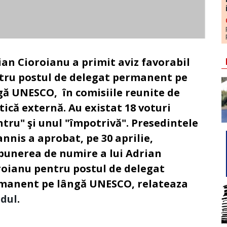
ian Cioroianu a primit aviz favorabil
tru postul de delegat permanent pe
gă UNESCO, în comisiile reunite de
tică externă. Au existat 18 voturi
ntru" şi unul "împotrivă". Presedintele
nnis a aprobat, pe 30 aprilie,
punerea de numire a lui Adrian
roianu pentru postul de delegat
manent pe lângă UNESCO,
relateaza
dul
.