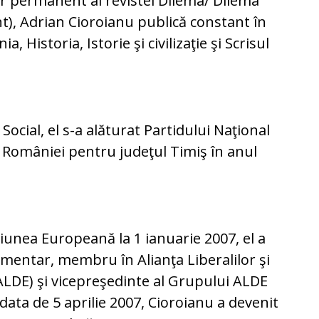
or permanent al revistei Dilema/ Dilema
t), Adrian Cioroianu publică constant în
, Historia, Istorie şi civilizaţie şi Scrisul
cial, el s-a alăturat Partidului Naţional
ul României pentru judeţul Timiş în anul
unea Europeană la 1 ianuarie 2007, el a
amentar, membru în Alianţa Liberalilor şi
LDE) şi vicepreşedinte al Grupului ALDE
ata de 5 aprilie 2007, Cioroianu a devenit