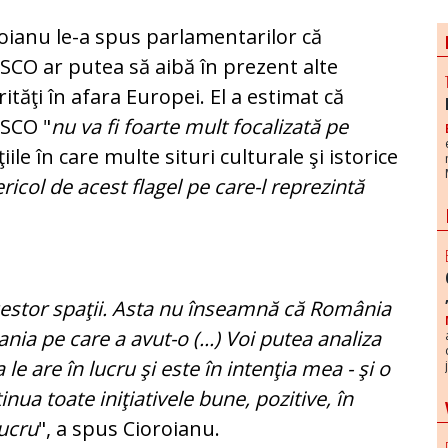
oianu le-a spus parlamentarilor că
CO ar putea să aibă în prezent alte
rităţi în afara Europei. El a estimat că
SCO "
nu va fi foarte mult focalizată pe
ţiile în care multe situri culturale şi istorice
ricol de acest flagel pe care-l reprezintă
acestor spaţii. Asta nu înseamnă că România
ia pe care a avut-o (...) Voi putea analiza
e are în lucru şi este în intenţia mea - şi o
inua toate iniţiativele bune, pozitive, în
lucru
", a spus Cioroianu.