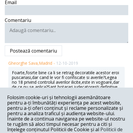
Email
Comentariu
Postează comentariu
Gheorghe Sava,Madrid -
12-10-2019
Foarte,fosrte bine ca li se retrag decoratiile acestor eroi
puscariasi,dar cand le vor fi confiscate si averile?Legea
no 18 privind controlul averilor ilicite,este in vogoare,dar
de ce nu se aplica?Sant hotarari judecatoresti definitive
de confiscare a averilor
megaescocilor,boiculescu,udrea,hrebenciuc,etc,cine
Folosim cookie-uri și tehnologii asemănătoare
impiedica ANAF’ul sa le puna in aplicare.Mi se pare o
pentru a-ți îmbunătăți experiența pe acest website,
firtuna intr’un pahar cu apa,sau zicala romaneasca”cainii
pentru a-ți oferi conținut și reclame personalizate și
latra,ursul trece”.Prea mult praf in ochii romanilor,dar
pentru a analiza traficul și audiența website-ului.
megaescrocii raman cu averile.
Înainte de a continua navigarea pe website-ul nostru
te rugăm să aloci timpul necesar pentru a citi și
Răspunde
înțelege conținutul Politicii de Cookie și al
Politicii de