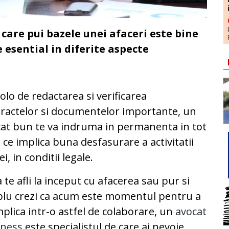
n care pui bazele unei afaceri este bine
e esential in diferite aspecte
olo de redactarea si verificarea
ractelor si documentelor importante, un
at bun te va indruma in permanenta in tot
 ce implica buna desfasurare a activitatii
ei, in conditii legale.
 te afli la inceput cu afacerea sau pur si
lu crezi ca acum este momentul pentru a
mplica intr-o astfel de colaborare, un
avocat
iness
este specialistul de care ai nevoie