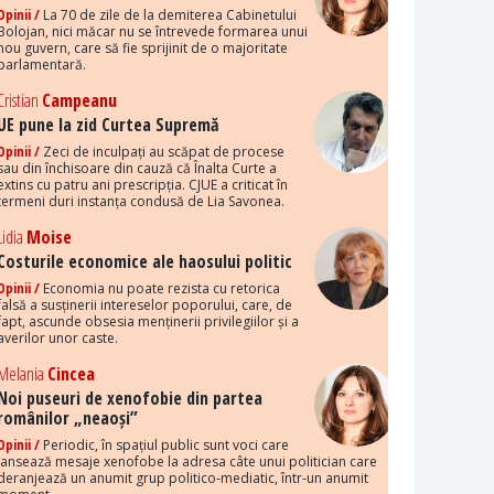
Opinii /
La 70 de zile de la demiterea Cabinetului
Bolojan, nici măcar nu se întrevede formarea unui
nou guvern, care să fie sprijinit de o majoritate
parlamentară.
Cristian
Campeanu
UE pune la zid Curtea Supremă
Opinii /
Zeci de inculpați au scăpat de procese
sau din închisoare din cauză că Înalta Curte a
extins cu patru ani prescripția. CJUE a criticat în
termeni duri instanța condusă de Lia Savonea.
Lidia
Moise
Costurile economice ale haosului politic
Opinii /
Economia nu poate rezista cu retorica
falsă a susținerii intereselor poporului, care, de
fapt, ascunde obsesia menținerii privilegiilor și a
averilor unor caste.
Melania
Cincea
Noi puseuri de xenofobie din partea
românilor „neaoși”
Opinii /
Periodic, în spațiul public sunt voci care
lansează mesaje xenofobe la adresa câte unui politician care
deranjează un anumit grup politico-mediatic, într-un anumit