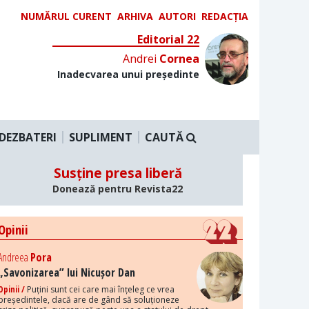
NUMĂRUL CURENT
ARHIVA
AUTORI
REDACȚIA
Editorial 22
Andrei
Cornea
Inadecvarea unui președinte
DEZBATERI
SUPLIMENT
CAUTĂ
Susține presa liberă
Donează pentru Revista22
Opinii
Andreea
Pora
„Savonizarea” lui Nicușor Dan
Opinii /
Puțini sunt cei care mai înțeleg ce vrea
președintele, dacă are de gând să soluționeze