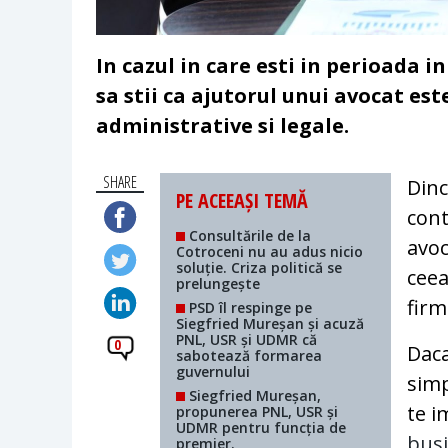
In cazul in care esti in perioada i
sa stii ca ajutorul unui avocat est
administrative si legale.
SHARE
Dinc
PE ACEEAȘI TEMĂ
cont
Consultările de la
avoc
Cotroceni nu au adus nicio
soluție. Criza politică se
ceea
prelungește
firm
PSD îl respinge pe
Siegfried Mureșan și acuză
PNL, USR și UDMR că
0
Daca
sabotează formarea
guvernului
simp
Siegfried Mureșan,
te i
propunerea PNL, USR și
UDMR pentru funcția de
bus
premier.