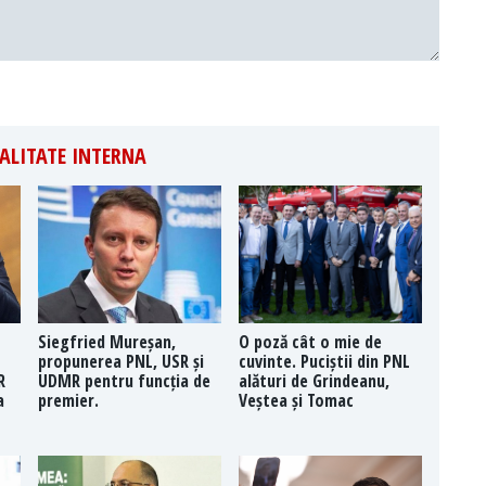
ALITATE INTERNA
Siegfried Mureșan,
O poză cât o mie de
propunerea PNL, USR și
cuvinte. Puciștii din PNL
R
UDMR pentru funcția de
alături de Grindeanu,
a
premier.
Veștea și Tomac