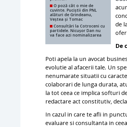
O poză cât o mie de
acu
cuvinte. Puciștii din PNL
alături de Grindeanu,
conc
Veștea și Tomac
de l
Consultări la Cotroceni cu
partidele. Nicușor Dan nu
ofer
va face azi nominalizarea
De 
Poti apela la un avocat busines
evolutie al afacerii tale. Un sp
nenumarate situatii cu caracter
colaborari de lunga durata, atu
la tot ceea ce implica softuri de
redactare act constitutiv, declar
In cazul in care te afli in punct
evaluare si consultanta in cee