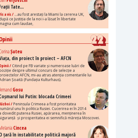
Dan
Perjovschi
Frații Tate...
Vis a vis /
...au fost arestați la Miami la cererea UK,
după ce Justiția de la noi i-a lăsat în libertate
magna cum laudae,
Opinii
Corina
Șuteu
Viața, din proiect în proiect – AFCN
Opinii /
Citind pe FB variate și numeroase luări de
poziție despre ultimul concurs de selecție a
proiectelor AFCN, mi-au atras atenția comentariile lui
Adrian Șoaită (Fundația Kulturhaus).
Armand
Gosu
Coșmarul lui Putin: blocada Crimeei
Război /
Peninsula Crimeea a fost prioritatea
numărul unu în politica Rusiei. Cucerirea ei în 2014
a dovedit puterea Rusiei, apărarea, menținerea în
siguranță și prosperitatea ei semnifică măreția Moscovei.
Melania
Cincea
O țară în instabilitate politică majoră