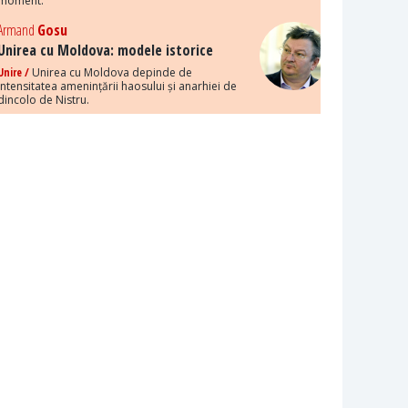
moment.
Armand
Gosu
Unirea cu Moldova: modele istorice
Unire /
Unirea cu Moldova depinde de
intensitatea amenințării haosului și anarhiei de
dincolo de Nistru.