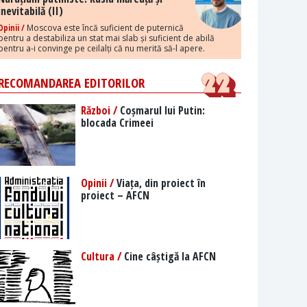
inevitabilă (II)
Opinii /
Moscova este încă suficient de puternică
pentru a destabiliza un stat mai slab și suficient de abilă
pentru a-i convinge pe ceilalți că nu merită să-l apere.
RECOMANDAREA EDITORILOR
Război /
Coșmarul lui Putin:
blocada Crimeei
Opinii /
Viața, din proiect în
proiect – AFCN
Cultura /
Cine câștigă la AFCN