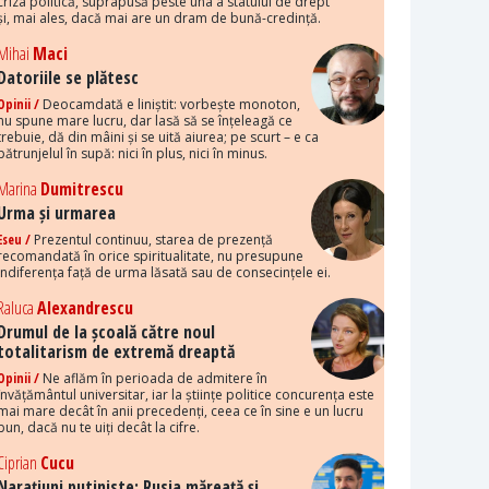
criza politică, suprapusă peste una a statului de drept
și, mai ales, dacă mai are un dram de bună-credință.
Mihai
Maci
Datoriile se plătesc
Opinii /
Deocamdată e liniștit: vorbește monoton,
nu spune mare lucru, dar lasă să se înțeleagă ce
trebuie, dă din mâini și se uită aiurea; pe scurt – e ca
pătrunjelul în supă: nici în plus, nici în minus.
Marina
Dumitrescu
Urma și urmarea
Eseu /
Prezentul continuu, starea de prezență
recomandată în orice spiritualitate, nu presupune
indiferența față de urma lăsată sau de consecințele ei.
Raluca
Alexandrescu
Drumul de la școală către noul
totalitarism de extremă dreaptă
Opinii /
Ne aflăm în perioada de admitere în
învățământul universitar, iar la științe politice concurența este
mai mare decât în anii precedenți, ceea ce în sine e un lucru
bun, dacă nu te uiți decât la cifre.
Ciprian
Cucu
Narațiuni putiniste: Rusia măreață și