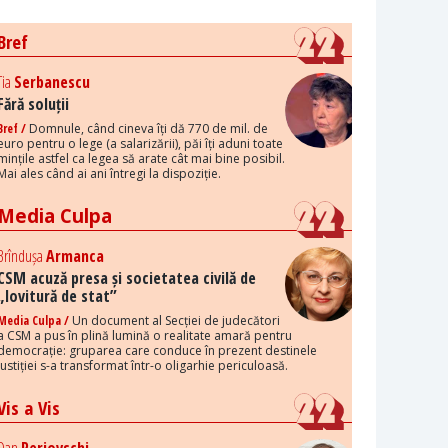
Bref
Tia
Serbanescu
Fără soluții
Bref /
Domnule, când cineva îți dă 770 de mil. de
euro pentru o lege (a salarizării), păi îți aduni toate
mințile astfel ca legea să arate cât mai bine posibil.
Mai ales când ai ani întregi la dispoziție.
Media Culpa
Brîndușa
Armanca
CSM acuză presa și societatea civilă de
„lovitură de stat”
Media Culpa /
Un document al Secției de judecători
a CSM a pus în plină lumină o realitate amară pentru
democrație: gruparea care conduce în prezent destinele
justiției s-a transformat într-o oligarhie periculoasă.
Vis a Vis