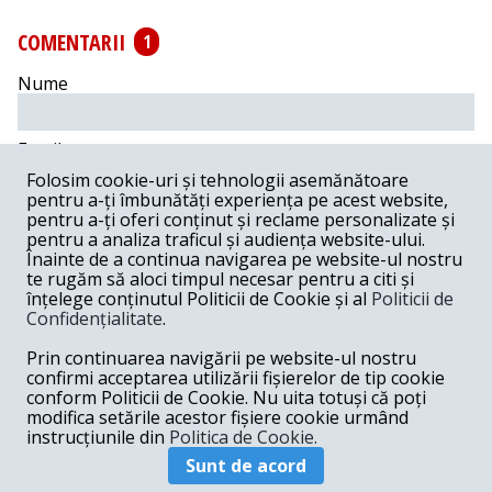
COMENTARII
1
Nume
Email
Folosim cookie-uri și tehnologii asemănătoare
pentru a-ți îmbunătăți experiența pe acest website,
Comentariu
pentru a-ți oferi conținut și reclame personalizate și
pentru a analiza traficul și audiența website-ului.
Înainte de a continua navigarea pe website-ul nostru
te rugăm să aloci timpul necesar pentru a citi și
înțelege conținutul Politicii de Cookie și al
Politicii de
Confidențialitate
.
Postează comentariu
Prin continuarea navigării pe website-ul nostru
emil -
03-14-2020
confirmi acceptarea utilizării fișierelor de tip cookie
conform Politicii de Cookie. Nu uita totuși că poți
Toate planurile ageamiilor consacrati contureaza un
modifica setările acestor fișiere cookie urmând
macel total.
instrucțiunile din
Politica de Cookie.
Răspunde
Sunt de acord