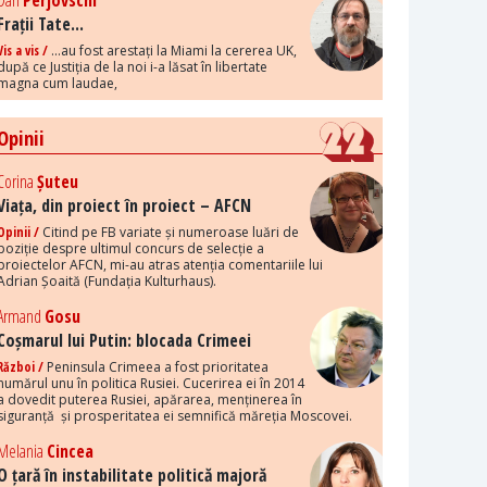
Dan
Perjovschi
Frații Tate...
Vis a vis /
...au fost arestați la Miami la cererea UK,
după ce Justiția de la noi i-a lăsat în libertate
magna cum laudae,
Opinii
Corina
Șuteu
Viața, din proiect în proiect – AFCN
Opinii /
Citind pe FB variate și numeroase luări de
poziție despre ultimul concurs de selecție a
proiectelor AFCN, mi-au atras atenția comentariile lui
Adrian Șoaită (Fundația Kulturhaus).
Armand
Gosu
Coșmarul lui Putin: blocada Crimeei
Război /
Peninsula Crimeea a fost prioritatea
numărul unu în politica Rusiei. Cucerirea ei în 2014
a dovedit puterea Rusiei, apărarea, menținerea în
siguranță și prosperitatea ei semnifică măreția Moscovei.
Melania
Cincea
O țară în instabilitate politică majoră