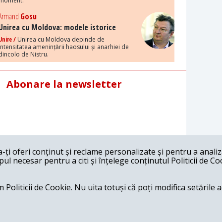
moment.
Armand
Gosu
Unirea cu Moldova: modele istorice
Unire /
Unirea cu Moldova depinde de
intensitatea amenințării haosului și anarhiei de
dincolo de Nistru.
Abonare la newsletter
ți oferi conținut și reclame personalizate și pentru a anali
l necesar pentru a citi și înțelege conținutul Politicii de Co
 Politicii de Cookie. Nu uita totuși că poți modifica setările 