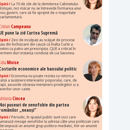
Opinii /
La 70 de zile de la demiterea Cabinetului
Bolojan, nici măcar nu se întrevede formarea unui
nou guvern, care să fie sprijinit de o majoritate
parlamentară.
Cristian
Campeanu
UE pune la zid Curtea Supremă
Opinii /
Zeci de inculpați au scăpat de procese
sau din închisoare din cauză că Înalta Curte a
extins cu patru ani prescripția. CJUE a criticat în
termeni duri instanța condusă de Lia Savonea.
Lidia
Moise
Costurile economice ale haosului politic
Opinii /
Economia nu poate rezista cu retorica
falsă a susținerii intereselor poporului, care, de
fapt, ascunde obsesia menținerii privilegiilor și a
averilor unor caste.
Melania
Cincea
Noi puseuri de xenofobie din partea
românilor „neaoși”
Opinii /
Periodic, în spațiul public sunt voci care
lansează mesaje xenofobe la adresa câte unui politician care
deranjează un anumit grup politico-mediatic, într-un anumit