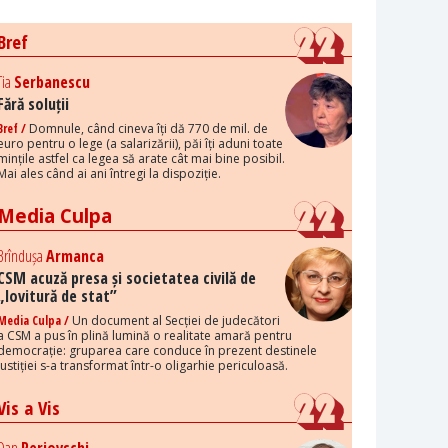
Bref
Tia
Serbanescu
Fără soluții
Bref /
Domnule, când cineva îți dă 770 de mil. de
euro pentru o lege (a salarizării), păi îți aduni toate
mințile astfel ca legea să arate cât mai bine posibil.
Mai ales când ai ani întregi la dispoziție.
Media Culpa
Brîndușa
Armanca
CSM acuză presa și societatea civilă de
„lovitură de stat”
Media Culpa /
Un document al Secției de judecători
a CSM a pus în plină lumină o realitate amară pentru
democrație: gruparea care conduce în prezent destinele
justiției s-a transformat într-o oligarhie periculoasă.
Vis a Vis