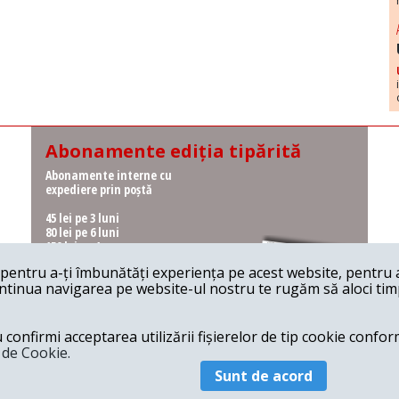
Abonamente ediția tipărită
Abonamente interne cu
expediere prin poștă
45 lei pe 3 luni
80 lei pe 6 luni
150 lei pe 1 an
entru a-ți îmbunătăți experiența pe acest website, pentru a-
Abonamente interne cu
ontinua navigarea pe website-ul nostru te rugăm să aloci timpu
ridicare de la redacție
36 lei pe 3 luni
62 lei pe 6 luni
onfirmi acceptarea utilizării fișierelor de tip cookie conform
115 lei pe 1 an
a de Cookie.
Sunt de acord
© 2026 Revista 22