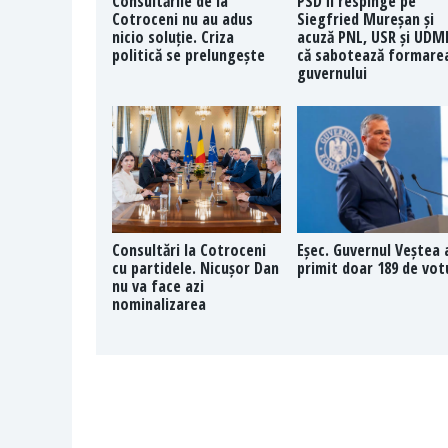
Consultările de la
PSD îl respinge pe
Cotroceni nu au adus
Siegfried Mureșan și
nicio soluție. Criza
acuză PNL, USR și UDM
politică se prelungește
că sabotează formare
guvernului
Consultări la Cotroceni
Eșec. Guvernul Veștea 
cu partidele. Nicușor Dan
primit doar 189 de vot
nu va face azi
nominalizarea