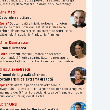
criza politică, suprapusă peste una a statului de drept
și, mai ales, dacă mai are un dram de bună-credință.
Mihai
Maci
Datoriile se plătesc
Opinii /
Deocamdată e liniștit: vorbește monoton,
nu spune mare lucru, dar lasă să se înțeleagă ce
trebuie, dă din mâini și se uită aiurea; pe scurt – e ca
pătrunjelul în supă: nici în plus, nici în minus.
Marina
Dumitrescu
Urma și urmarea
Eseu /
Prezentul continuu, starea de prezență
recomandată în orice spiritualitate, nu presupune
indiferența față de urma lăsată sau de consecințele ei.
Raluca
Alexandrescu
Drumul de la școală către noul
totalitarism de extremă dreaptă
Opinii /
Ne aflăm în perioada de admitere în
învățământul universitar, iar la științe politice concurența este
mai mare decât în anii precedenți, ceea ce în sine e un lucru
bun, dacă nu te uiți decât la cifre.
Ciprian
Cucu
Narațiuni putiniste: Rusia măreață și