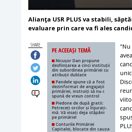
Alianţa USR PLUS va stabili, săpt
evaluare prin care va fi ales cand
SHARE
"Nu 
PE ACEEAȘI TEMĂ
avea
Nicușor Dan propune
cand
desființarea a cinci instituții
din subordinea primăriei cu
unic
atribuții dublate
Disc
Pandele spune că a fost
dezinformat de angajații
reun
primăriei, instruiți să nu-i
0
spună de vreun control
viit
Piedone de după gratii:
cand
Petreceți orcilor și înjurați-
mă. Vă visați deja stăpâni
spus
pe primărie!
Conturile Primăriei
PLUS
Capitalei, blocate din cauza