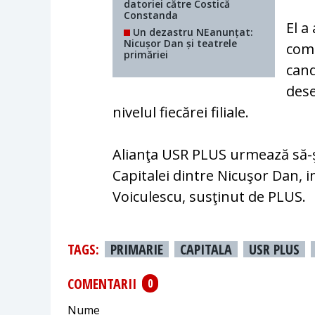
datoriei către Costică
Constanda
El a
Un dezastru NEanunțat:
Nicușor Dan și teatrele
comu
primăriei
cand
dese
nivelul fiecărei filiale.
Alianţa USR PLUS urmează să-ş
Capitalei dintre Nicuşor Dan, 
Voiculescu, susţinut de PLUS.
TAGS:
PRIMARIE
CAPITALA
USR PLUS
COMENTARII
0
Nume