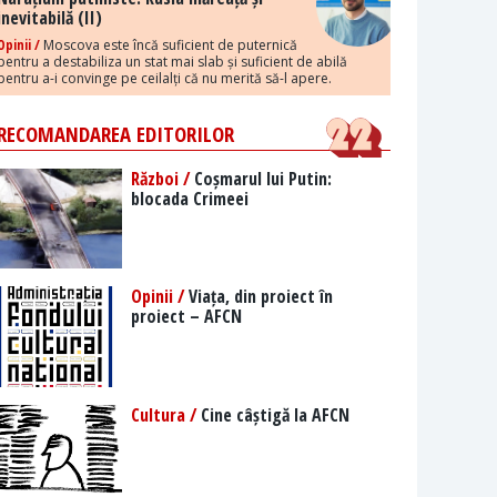
inevitabilă (II)
Opinii /
Moscova este încă suficient de puternică
pentru a destabiliza un stat mai slab și suficient de abilă
pentru a-i convinge pe ceilalți că nu merită să-l apere.
RECOMANDAREA EDITORILOR
Război /
Coșmarul lui Putin:
blocada Crimeei
Opinii /
Viața, din proiect în
proiect – AFCN
Cultura /
Cine câștigă la AFCN