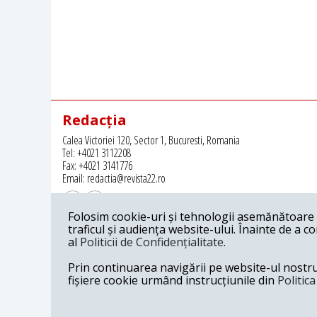
Redacția
Calea Victoriei 120, Sector 1, Bucuresti, Romania
Tel: +4021 3112208
Fax: +4021 3141776
Email: redactia@revista22.ro
Folosim cookie-uri și tehnologii asemănătoare p
traficul și audiența website-ului. Înainte de a c
al
Politicii de Confidențialitate
.
Revista 22 este editata de
Grupul pentru Dialog Social
Prin continuarea navigării pe website-ul nostru c
fișiere cookie urmând instrucțiunile din
Politic