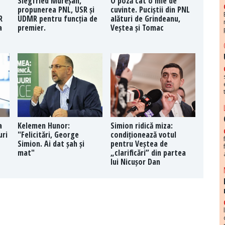
Siegfried Mureșan,
O poză cât o mie de
propunerea PNL, USR și
cuvinte. Puciștii din PNL
R
UDMR pentru funcția de
alături de Grindeanu,
a
premier.
Veștea și Tomac
a
Kelemen Hunor:
Simion ridică miza:
uri
"Felicitări, George
condiționează votul
Simion. Ai dat șah și
pentru Veștea de
mat"
„clarificări” din partea
lui Nicușor Dan