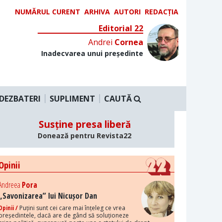
NUMĂRUL CURENT
ARHIVA
AUTORI
REDACȚIA
Editorial 22
Andrei
Cornea
Inadecvarea unui președinte
DEZBATERI
SUPLIMENT
CAUTĂ
Susține presa liberă
Donează pentru Revista22
Opinii
Andreea
Pora
„Savonizarea” lui Nicușor Dan
Opinii /
Puțini sunt cei care mai înțeleg ce vrea
președintele, dacă are de gând să soluționeze