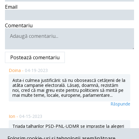
Email
Comentariu
Postează comentariu
Doina -
04-19-2023
Asta-i culmea justificării: să nu obosească cetățenii de la
atâta campanie electorală. Lăsați, doamnă, rezistăm
noi, cred că mai greu este pentru politicieni să mintă pe
mai multe teme, locale, europene, parlamentare...
Răspunde
Ion -
04-15-2023
Triada talharilor PSD-PNL-UDMR se imprastie la alegeri
dupa tactica ,,aviatie inamica la joasa inaltime''.
Folosim cookie-uri și tehnologii asemănătoare