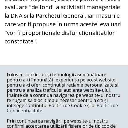
evaluare "de fond" a activitatii manageriale
la DNA si la Parchetul General, iar masurile
care vor fi propuse in urma acestei evaluari
"vor fi proportionale disfunctionalitatilor
constatate".
COMENTARII
0
Folosim cookie-uri și tehnologii asemănătoare
pentru a-ți îmbunătăți experiența pe acest website,
Nume
pentru a-ți oferi conținut și reclame personalizate și
pentru a analiza traficul și audiența website-ului.
Înainte de a continua navigarea pe website-ul nostru
Email
te rugăm să aloci timpul necesar pentru a citi și
înțelege conținutul Politicii de Cookie și al
Politicii de
Confidențialitate
.
Comentariu
Prin continuarea navigării pe website-ul nostru
confirmi acceptarea utilizării fișierelor de tip cookie