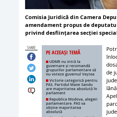
Comisia Juridică din Camera Deput
amendament propus de deputatul P
privind desființarea secției specia
SHARE
Potr
PE ACEEAȘI TEMĂ
înlo
UDMR nu intră la
dosa
guvernare și recomandă
grupurilor parlamentare să
de j
nu voteze guvernul Veștea
jude
Victorie categorică pentru
PAS. Partidul Maiei Sandu
lână
are majoritatea absolută în
0
parlament
Apel
Republica Modova, alegeri
parc
parlamentare. PAS va
obține majoritatea
jude
absolută