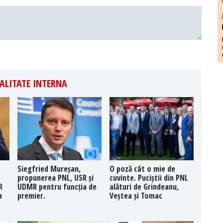
ALITATE INTERNA
Siegfried Mureșan,
O poză cât o mie de
propunerea PNL, USR și
cuvinte. Puciștii din PNL
R
UDMR pentru funcția de
alături de Grindeanu,
a
premier.
Veștea și Tomac