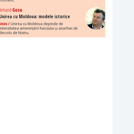
moment.
Armand
Gosu
Unirea cu Moldova: modele istorice
Unire /
Unirea cu Moldova depinde de
intensitatea amenințării haosului și anarhiei de
dincolo de Nistru.