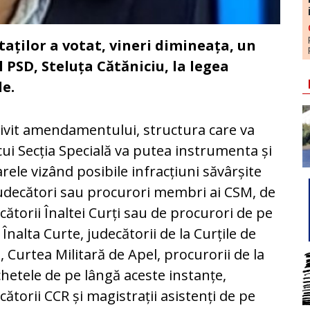
aților a votat, vineri dimineața, un
SD, Steluța Cătăniciu, la legea
le.
ivit amendamentului, structura care va
cui Secția Specială va putea instrumenta și
rele vizând posibile infracțiuni săvârșite
udecători sau procurori membri ai CSM, de
cătorii Înaltei Curți sau de procurori de pe
 Înalta Curte, judecătorii de la Curțile de
, Curtea Militară de Apel, procurorii de la
hetele de pe lângă aceste instanțe,
cătorii CCR și magistrații asistenți de pe