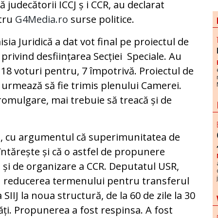
ă judecătorii ICCJ ș i CCR, au declarat
tru
G4Media.ro
surse politice.
sia Juridică a dat vot final pe proiectul de
 privind desființarea Secției Speciale. Au
 18 voturi pentru, 7 împotrivă. Proiectul de
 urmează să fie trimis plenului Camerei.
promulgare, mai trebuie să treacă și de
us, cu argumentul că superimunitatea de
întărește și că o astfel de propunere
 și de organizare a CCR. Deputatul USR,
u reducerea termenului pentru transferul
 SIIJ la noua structură, de la 60 de zile la 30
tăți. Propunerea a fost respinsa. A fost