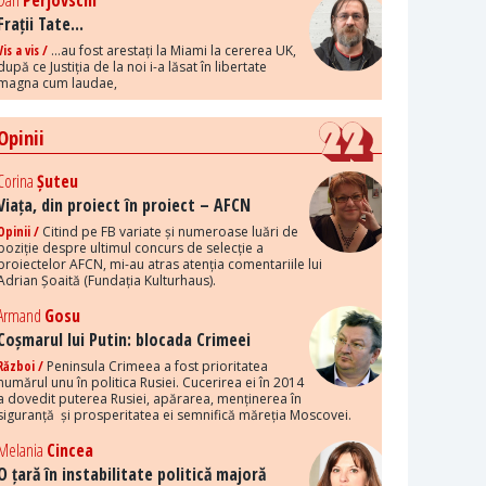
Dan
Perjovschi
Frații Tate...
Vis a vis /
...au fost arestați la Miami la cererea UK,
după ce Justiția de la noi i-a lăsat în libertate
magna cum laudae,
Opinii
Corina
Șuteu
Viața, din proiect în proiect – AFCN
Opinii /
Citind pe FB variate și numeroase luări de
poziție despre ultimul concurs de selecție a
proiectelor AFCN, mi-au atras atenția comentariile lui
Adrian Șoaită (Fundația Kulturhaus).
Armand
Gosu
Coșmarul lui Putin: blocada Crimeei
Război /
Peninsula Crimeea a fost prioritatea
numărul unu în politica Rusiei. Cucerirea ei în 2014
a dovedit puterea Rusiei, apărarea, menținerea în
siguranță și prosperitatea ei semnifică măreția Moscovei.
Melania
Cincea
O țară în instabilitate politică majoră