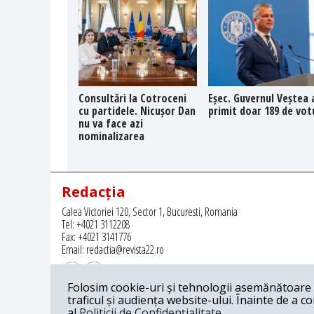
Consultări la Cotroceni
Eșec. Guvernul Veștea 
cu partidele. Nicușor Dan
primit doar 189 de vot
nu va face azi
nominalizarea
Redacția
Calea Victoriei 120, Sector 1, Bucuresti, Romania
Tel: +4021 3112208
Fax: +4021 3141776
Email: redactia@revista22.ro
Folosim cookie-uri și tehnologii asemănătoare p
traficul și audiența website-ului. Înainte de a c
al
Politicii de Confidențialitate
.