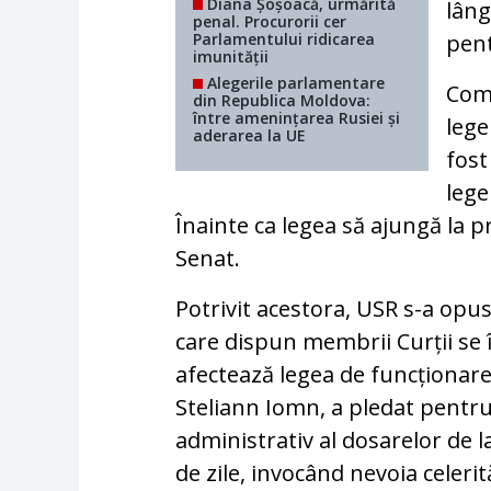
Diana Șoșoacă, urmărită
lâng
penal. Procurorii cer
Parlamentului ridicarea
pen
imunității
Alegerile parlamentare
Comi
din Republica Moldova:
între amenințarea Rusiei și
lege
aderarea la UE
fost
lege
Înainte ca legea să ajungă la 
Senat.
Potrivit acestora, USR s-a op
care dispun membrii Curții se 
afectează legea de funcționare
Steliann Iomn, a pledat pentr
administrativ al dosarelor de la
de zile, invocând nevoia celeri