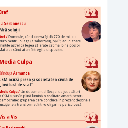
Bref
Tia
Serbanescu
Fără soluții
Bref /
Domnule, când cineva îți dă 770 de mil. de
euro pentru o lege (a salarizării), păi îți aduni toate
mințile astfel ca legea să arate cât mai bine posibil.
Mai ales când ai ani întregi la dispoziție.
Media Culpa
Brîndușa
Armanca
CSM acuză presa și societatea civilă de
„lovitură de stat”
Media Culpa /
Un document al Secției de judecători
a CSM a pus în plină lumină o realitate amară pentru
democrație: gruparea care conduce în prezent destinele
justiției s-a transformat într-o oligarhie periculoasă.
Vis a Vis