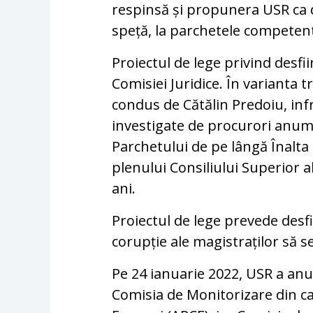
respinsă și propunera USR ca do
speță, la parchetele competent
Proiectul de lege privind desfii
Comisiei Juridice. În varianta t
condus de Cătălin Predoiu, infr
investigate de procurori anum
Parchetului de pe lângă Înalta 
plenului Consiliului Superior 
ani.
Proiectul de lege prevede desfi
corupție ale magistraților să s
Pe 24 ianuarie 2022, USR a anun
Comisia de Monitorizare din ca