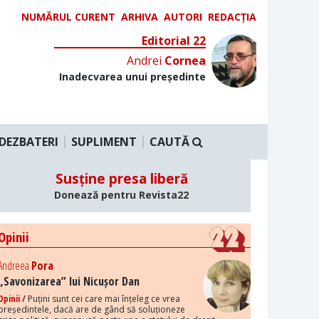
NUMĂRUL CURENT
ARHIVA
AUTORI
REDACȚIA
Editorial 22
Andrei
Cornea
Inadecvarea unui președinte
DEZBATERI
SUPLIMENT
CAUTĂ
Susține presa liberă
Donează pentru Revista22
Opinii
Andreea
Pora
„Savonizarea” lui Nicușor Dan
Opinii /
Puțini sunt cei care mai înțeleg ce vrea
președintele, dacă are de gând să soluționeze