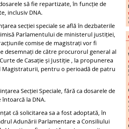
sarele să fie repartizate, în funcție de
e, inclusiv DNA.
nțarea secției speciale se află în dezbaterile
rimisă Parlamentului de ministerul justiției,
acțiunile comise de magistrați vor fi
e desemnați de către procurorul general al
Curte de Casație și Justiție , la propunerea
al Magistraturii, pentru o perioadă de patru
ințarea Secției Speciale, fără ca dosarele de
e întoarcă la DNA.
țat că solicitarea sa a fost adoptată, în
drul Adunării Parlamentare a Consiliului