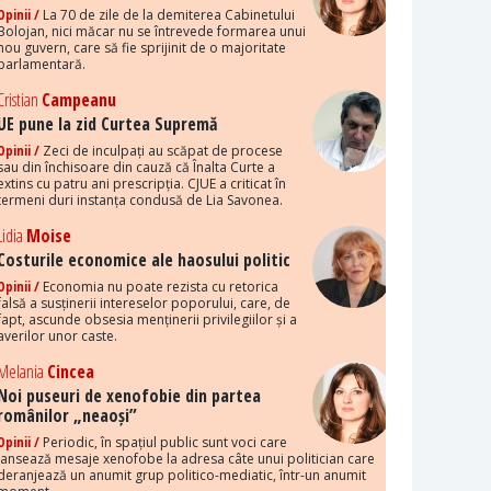
Opinii /
La 70 de zile de la demiterea Cabinetului
Bolojan, nici măcar nu se întrevede formarea unui
nou guvern, care să fie sprijinit de o majoritate
parlamentară.
Cristian
Campeanu
UE pune la zid Curtea Supremă
Opinii /
Zeci de inculpați au scăpat de procese
sau din închisoare din cauză că Înalta Curte a
extins cu patru ani prescripția. CJUE a criticat în
termeni duri instanța condusă de Lia Savonea.
Lidia
Moise
Costurile economice ale haosului politic
Opinii /
Economia nu poate rezista cu retorica
falsă a susținerii intereselor poporului, care, de
fapt, ascunde obsesia menținerii privilegiilor și a
averilor unor caste.
Melania
Cincea
Noi puseuri de xenofobie din partea
românilor „neaoși”
Opinii /
Periodic, în spațiul public sunt voci care
lansează mesaje xenofobe la adresa câte unui politician care
deranjează un anumit grup politico-mediatic, într-un anumit