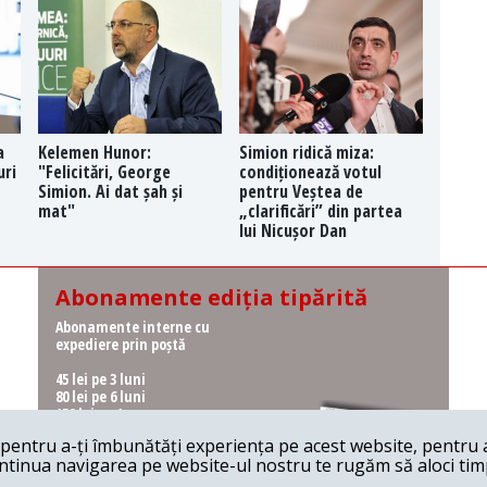
a
Kelemen Hunor:
Simion ridică miza:
uri
"Felicitări, George
condiționează votul
Simion. Ai dat șah și
pentru Veștea de
mat"
„clarificări” din partea
lui Nicușor Dan
Abonamente ediția tipărită
Abonamente interne cu
expediere prin poștă
45 lei pe 3 luni
80 lei pe 6 luni
150 lei pe 1 an
entru a-ți îmbunătăți experiența pe acest website, pentru a-
Abonamente interne cu
ontinua navigarea pe website-ul nostru te rugăm să aloci timpu
ridicare de la redacție