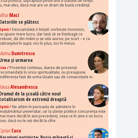
criza politică, suprapusă peste una a statului de drept
și, mai ales, dacă mai are un dram de bună-credință.
Mihai
Maci
Datoriile se plătesc
Opinii /
Deocamdată e liniștit: vorbește monoton,
nu spune mare lucru, dar lasă să se înțeleagă ce
trebuie, dă din mâini și se uită aiurea; pe scurt – e ca
pătrunjelul în supă: nici în plus, nici în minus.
Marina
Dumitrescu
Urma și urmarea
Eseu /
Prezentul continuu, starea de prezență
recomandată în orice spiritualitate, nu presupune
indiferența față de urma lăsată sau de consecințele ei.
Raluca
Alexandrescu
Drumul de la școală către noul
totalitarism de extremă dreaptă
Opinii /
Ne aflăm în perioada de admitere în
învățământul universitar, iar la științe politice concurența este
mai mare decât în anii precedenți, ceea ce în sine e un lucru
bun, dacă nu te uiți decât la cifre.
Ciprian
Cucu
Narațiuni putiniste: Rusia măreață și