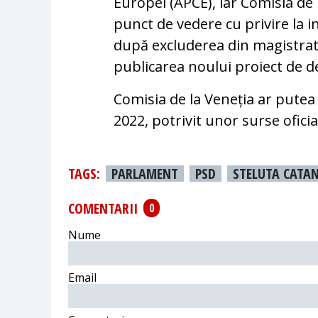
Europei (APCE), iar Comisia de 
punct de vedere cu privire la
după excluderea din magistratu
publicarea noului proiect de des
Comisia de la Veneția ar pute
2022, potrivit unor surse oficia
TAGS:
PARLAMENT
PSD
STELUTA CATAN
COMENTARII
0
Nume
Email