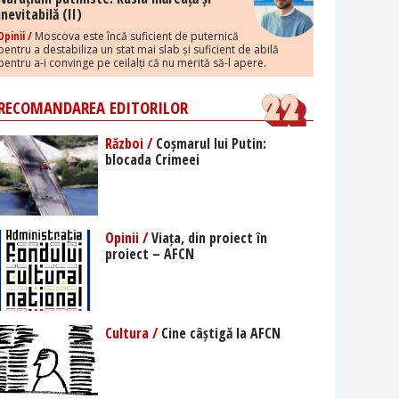
inevitabilă (II)
Opinii /
Moscova este încă suficient de puternică
pentru a destabiliza un stat mai slab și suficient de abilă
pentru a-i convinge pe ceilalți că nu merită să-l apere.
RECOMANDAREA EDITORILOR
Război /
Coșmarul lui Putin:
blocada Crimeei
Opinii /
Viața, din proiect în
proiect – AFCN
Cultura /
Cine câștigă la AFCN