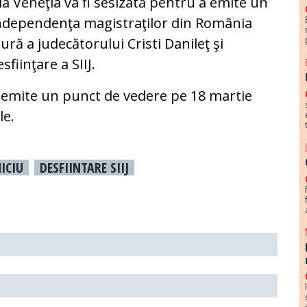
la Veneţia va fi sesizată pentru a emite un
 independenţa magistraţilor din România
ră a judecătorului Cristi Danileţ şi
fiinţare a SIIJ.
a emite un punct de vedere pe 18 martie
le.
ICIU
DESFIINTARE SIIJ