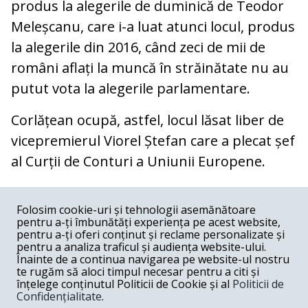
produs la alegerile de duminică de Teodor
Meleșcanu, care i-a luat atunci locul, produs
la alegerile din 2016, când zeci de mii de
români aflați la muncă în străinătate nu au
putut vota la alegerile parlamentare.
Corlățean ocupă, astfel, locul lăsat liber de
vicepremierul Viorel Ștefan care a plecat șef
al Curții de Conturi a Uniunii Europene.
COMENTARII
0
Folosim cookie-uri și tehnologii asemănătoare
pentru a-ți îmbunătăți experiența pe acest website,
Nume
pentru a-ți oferi conținut și reclame personalizate și
pentru a analiza traficul și audiența website-ului.
Înainte de a continua navigarea pe website-ul nostru
Email
te rugăm să aloci timpul necesar pentru a citi și
înțelege conținutul Politicii de Cookie și al
Politicii de
Confidențialitate
.