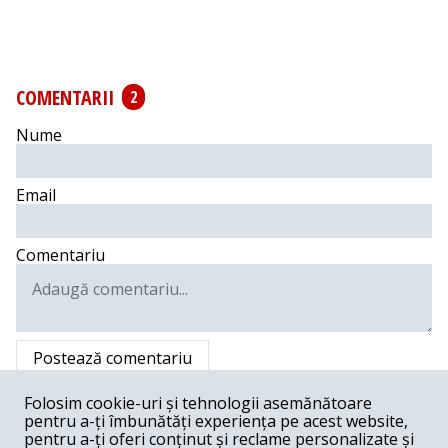
COMENTARII
2
Nume
Email
Comentariu
Postează comentariu
Darius -
05-20-2018
Folosim cookie-uri și tehnologii asemănătoare
pentru a-ți îmbunătăți experiența pe acest website,
păi ce Iohanis nu s-a folosit de tragedie??? nu a schimbat
pentru a-ți oferi conținut și reclame personalizate și
un guvern??? Londra nu a demis nici primar, pe prim