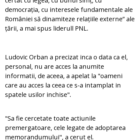
certat cu legea, cu bunul simț, cu
democrația, cu interesele fundamentale ale
României să dinamiteze relațiile externe” ale
țării, a mai spus liderull PNL.
Ludovic Orban a precizat inca o data ca el,
personal, nu are acces la anumite
informatii, de aceea, a apelat la "oameni
care au acces la ceea ce s-a intamplat in
spatele usilor inchise".
"Sa fie cercetate toate actiunile
premergatoare, cele legate de adoptarea
memorandumului", a cerut el.