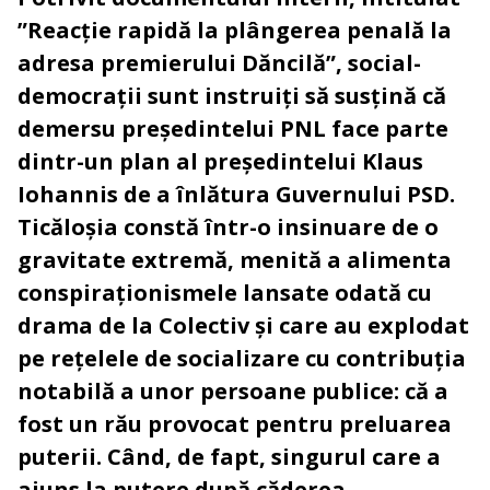
”Reacție rapidă la plângerea penală la
adresa premierului Dăncilă”, social-
democrații sunt instruiți să susțină că
demersu președintelui PNL face parte
dintr-un plan al președintelui Klaus
Iohannis de a înlătura Guvernului PSD.
Ticăloșia constă într-o insinuare de o
gravitate extremă, menită a alimenta
conspiraționismele lansate odată cu
drama de la Colectiv și care au explodat
pe rețelele de socializare cu contribuția
notabilă a unor persoane publice: că a
fost un rău provocat pentru preluarea
puterii. Când, de fapt, singurul care a
ajuns la putere după căderea