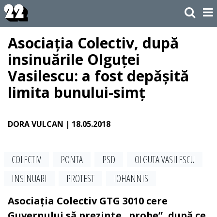
Asociația Colectiv, după
insinuările Olguței
Vasilescu: a fost depășită
limita bunului-simț
DORA VULCAN
| 18.05.2018
COLECTIV
PONTA
PSD
OLGUTA VASILESCU
INSINUARI
PROTEST
IOHANNIS
Asociația Colectiv GTG 3010 cere
Guvernului să prezinte „probe”, după ce