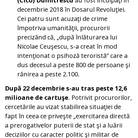
(Cico) Dumitrescu
au fost inculpaţi în
decembrie 2018 în Dosarul Revoluţiei.
Cei patru sunt acuzaţi de crime
împotriva umanităţii, procurorii
precizând că, „după înlăturarea lui
Nicolae Ceuşescu, s-a creat în mod
intenţionat o psihoză teroristă” care a
dus decesul a peste 800 de persoane şi
rănirea a peste 2.100.
După 22 decembrie s-au tras peste 12,6
milioane de cartuşe
. Potrivit procurorilor,
cercetările au vizat stabilirea situaţiei de
fapt în ceea ce priveşte „exercitarea directă
a prerogativelor puterii de stat şi a luării
deciziilor cu caracter politic şi militar de