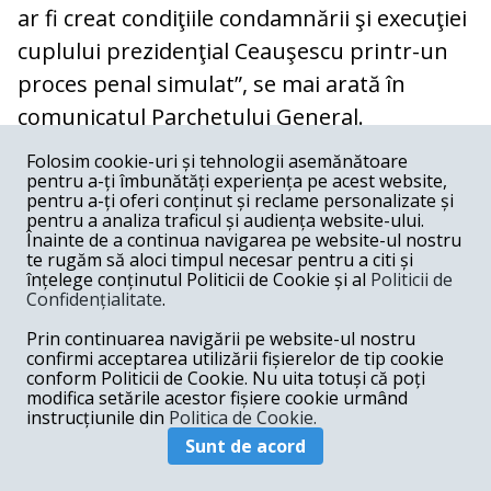
ar fi creat condiţiile condamnării şi execuţiei
cuplului prezidenţial Ceauşescu printr-un
proces penal simulat”, se mai arată în
comunicatul Parchetului General.
Folosim cookie-uri și tehnologii asemănătoare
Cum ar fi intervenit
Iosif Rus,
fost
pentru a-ți îmbunătăți experiența pe acest website,
comandant al Aviaţiei Militare
pentru a-ți oferi conținut și reclame personalizate și
pentru a analiza traficul și audiența website-ului.
Înainte de a continua navigarea pe website-ul nostru
Probatoriul administrat în cauză relevă că
te rugăm să aloci timpul necesar pentru a citi și
înțelege conținutul Politicii de Cookie și al
Politicii de
Ion Iliescu şi Gelu Voican Voiculescu ar fi
Confidențialitate
.
„dezinformat în mod direct prin apariţiile
Prin continuarea navigării pe website-ul nostru
televizate şi emiterea de comunicate de
confirmi acceptarea utilizării fișierelor de tip cookie
conform Politicii de Cookie. Nu uita totuși că poți
presă (contribuind astfel la instaurarea
modifica setările acestor fișiere cookie urmând
unei psihoze generalizate a terorismului),
instrucțiunile din
Politica de Cookie.
ar fi participat la dezinformarea şi
Sunt de acord
diversiunea exercitate pentru executarea