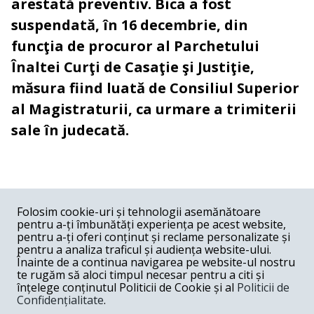
arestată preventiv. Bica a fost
suspendată, în 16 decembrie, din
funcţia de procuror al Parchetului
Înaltei Curţi de Casaţie şi Justiţie,
măsura fiind luată de Consiliul Superior
al Magistraturii, ca urmare a trimiterii
sale în judecată.
COMENTARII
0
Folosim cookie-uri și tehnologii asemănătoare
pentru a-ți îmbunătăți experiența pe acest website,
Nume
pentru a-ți oferi conținut și reclame personalizate și
pentru a analiza traficul și audiența website-ului.
Înainte de a continua navigarea pe website-ul nostru
Email
te rugăm să aloci timpul necesar pentru a citi și
înțelege conținutul Politicii de Cookie și al
Politicii de
Confidențialitate
.