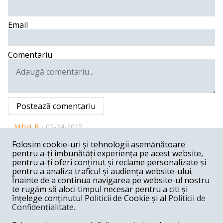
Email
Comentariu
Postează comentariu
Mihai_B -
02-24-2015
scuze, art 76 (2) din Constitutie
Folosim cookie-uri și tehnologii asemănătoare
pentru a-ți îmbunătăți experiența pe acest website,
Răspunde
pentru a-ți oferi conținut și reclame personalizate și
pentru a analiza traficul și audiența website-ului.
Mihai_B -
02-24-2015
Înainte de a continua navigarea pe website-ul nostru
te rugăm să aloci timpul necesar pentru a citi și
Da, exista o inadvertenta zdravana intre Regulamentul
înțelege conținutul Politicii de Cookie și al
Politicii de
Camerei Deputatilor si legea 26/2006 privind statutul
Confidențialitate
.
detatilor si senatorilor. Legea bate regulamentul, daar ....
Constitutia (art 74 alin 2) spune ca votul din Parlament