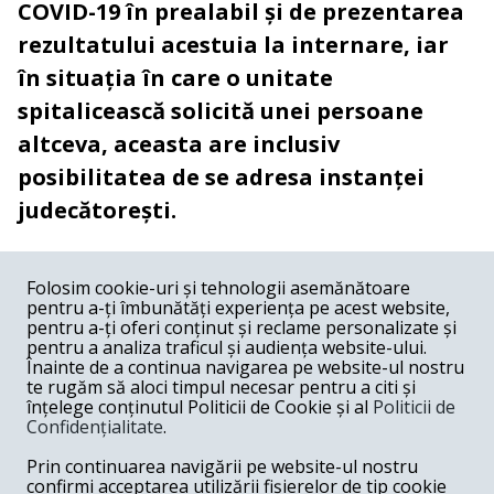
COVID-19 în prealabil și de prezentarea
rezultatului acestuia la internare, iar
în situația în care o unitate
spitalicească solicită unei persoane
altceva, aceasta are inclusiv
posibilitatea de se adresa instanței
judecătorești.
COMENTARII
0
Folosim cookie-uri și tehnologii asemănătoare
pentru a-ți îmbunătăți experiența pe acest website,
Nume
pentru a-ți oferi conținut și reclame personalizate și
pentru a analiza traficul și audiența website-ului.
Înainte de a continua navigarea pe website-ul nostru
Email
te rugăm să aloci timpul necesar pentru a citi și
înțelege conținutul Politicii de Cookie și al
Politicii de
Confidențialitate
.
Comentariu
Prin continuarea navigării pe website-ul nostru
confirmi acceptarea utilizării fișierelor de tip cookie