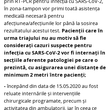
prin RT-PCR pentru infecția cu SARS-CoV-2,
în zona-tampon vor primi toată asistența
medicală necesară pentru
afecțiunea/afecțiunile lor până la sosirea
rezultatului acestui test.
Pacienții care în
urma triajului nu au motiv să fie
considerați cazuri suspecte pentru
infecția cu SARS-CoV-2 vor fi internați în
secțiile aferente patologiei pe care o
prezintă, cu asigurarea unei distanțe de
minimum 2 metri între pacienți;
-
începând din data de 15.05.2020 au fost
reluate internările și intervențiile
chirurgicale programate, precum și
activitatea din ambulatorii, iar în ceea ce