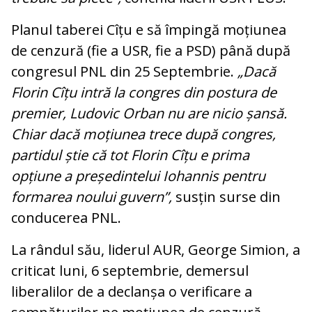
Planul taberei Cîțu e să împingă moțiunea
de cenzură (fie a USR, fie a PSD) până după
congresul PNL din 25 Septembrie.
„Dacă
Florin Cîțu intră la congres din postura de
premier, Ludovic Orban nu are nicio șansă.
Chiar dacă moțiunea trece după congres,
partidul știe că tot Florin Cîțu e prima
opțiune a președintelui Iohannis pentru
formarea noului guvern”,
susțin surse din
conducerea PNL.
La rândul său, liderul AUR, George Simion, a
criticat luni, 6 septembrie, demersul
liberalilor de a declanșa o verificare a