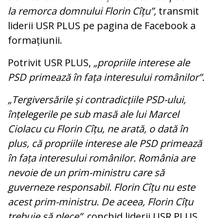
la remorca domnului Florin Cîțu”,
transmit
liderii USR PLUS pe pagina de Facebook a
formațiunii.
Potrivit USR PLUS,
„propriile interese ale
PSD primează în fața interesului românilor”.
„Tergiversările și contradicțiile PSD-ului,
înțelegerile pe sub masă ale lui Marcel
Ciolacu cu Florin Cîțu, ne arată, o dată în
plus, că propriile interese ale PSD primează
în fața interesului românilor. România are
nevoie de un prim-ministru care să
guverneze responsabil. Florin Cîțu nu este
acest prim-ministru. De aceea, Florin Cîțu
trebuie să plece”,
conchid liderii USR PLUS.