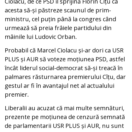
Ciolacu, de ce PSD îl sprijină Florin Cîțu ca
acesta să-și păstreze scaunul de prim-
ministru, cel puțin până la congres când
urmează să preia frâiele partidului din
mâinile lui Ludovic Orban.
Probabil că Marcel Ciolacu și-ar dori ca USR
PLUS și AUR să voteze moțiunea PSD, astfel
încât liderul social-democrat să-și treacă în
palmares răsturnarea premierului Cîțu, dar
gestul ar fi în avantajul net al actualului
premier.
Liberalii au acuzat că mai multe semnături,
prezente pe moțiunea de cenzură semnată
de parlamentarii USR PLUS și AUR, nu sunt