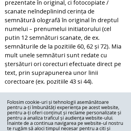
prezentate în original, ci fotocopiate /
scanate neîndeplinind cerința de
semnătură olografă în original în dreptul
numelui – prenumelui initiatorului (cel
putin 12 semnături scanate, de ex.
semnăturile de la pozitiile 60, 62 și 72). Mia
mult unele semnături sunt redate cu
ștersături ori corecturi efectuate direct pe
text, prin suprapunerea unor linii
corectoare (ex. pozitiile 43 si 44).
COMENTARII
0
Folosim cookie-uri și tehnologii asemănătoare
pentru a-ți îmbunătăți experiența pe acest website,
Nume
pentru a-ți oferi conținut și reclame personalizate și
pentru a analiza traficul și audiența website-ului.
Înainte de a continua navigarea pe website-ul nostru
Email
te rugăm să aloci timpul necesar pentru a citi și