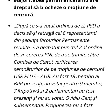
Majoritatea parlamentară nu are
dreptul să blocheze o moțiune de
cenzură.
„
După ce s-a votat ordinea de zi, PSD a
decis să-și retragă cei 8 reprezentanți
din ședința Birourilor Permanente
reunite. S-a dezbătut punctul 2 al ordinii
de zi, cererea PNL de a se trimite către
Comisia de Statut verificarea
semnăturilor de pe moțiunea de cenzură
USR PLUS – AUR. Au fost 18 membri ai
BPR prezenți, au votat pentru 9 membri,
7 împotrivă și 2 parlamentari au fost
prezenți și nu au votat: Ovidiu Ganț și
subsemnatul. Propunerea nu a fost