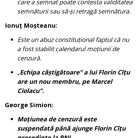
care a semnat poate contesta validitatea
semnăturii sau să-și retragă semnătura.
Ionuț Moșteanu:
Este un abuz constituțional faptul că nu
a fost stabilit calendarul moțiunii de
cenzură.
„
Echipa câștigătoare” a lui Florin Cîțu
are un nou membru, pe Marcel
Ciolacu”.
George Simion:
Moțiunea de cenzură este
suspendată până ajunge Florin Cîțu
președinte la PNL.