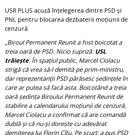
USR PLUS acuză înțelegerea dintre PSD și
PNL pentru blocarea dezbaterii moțiunii de
cenzură
„Biroul Permanent Reunit a fost boicotat a
treia oară de PSD. Nicio supriză:
USL
trăiește
. În spațiul public, Marcel Ciolacu
strigă că vrea să-l demită pe prim-ministru,
dar reprezentanții PSD părăsesc ședințele în
care ar putea să facă asta. Boicotând a treia
oară ședința Biroului Permanent Reunit de
stabilire a calendarului moțiunii de cenzură,
Marcel Ciolacu a confirmat că are comandă
dublă și că nu-și dorește cu adevărat
demiterea lui Florin Cîțu. Pe scurt: a pus PSD