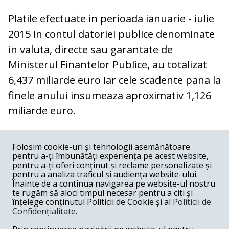
Platile efectuate in perioada ianuarie - iulie
2015 in contul datoriei publice denominate
in valuta, directe sau garantate de
Ministerul Finantelor Publice, au totalizat
6,437 miliarde euro iar cele scadente pana la
finele anului insumeaza aproximativ 1,126
miliarde euro.
COMENTARII
0
Folosim cookie-uri și tehnologii asemănătoare
pentru a-ți îmbunătăți experiența pe acest website,
Nume
pentru a-ți oferi conținut și reclame personalizate și
pentru a analiza traficul și audiența website-ului.
Înainte de a continua navigarea pe website-ul nostru
Email
te rugăm să aloci timpul necesar pentru a citi și
înțelege conținutul Politicii de Cookie și al
Politicii de
Confidențialitate
.
Comentariu