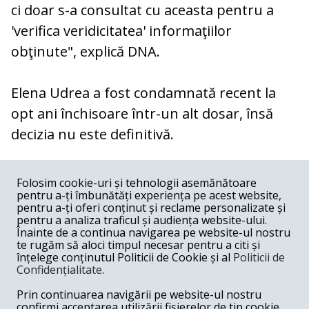
ci doar s-a consultat cu aceasta pentru a
'verifica veridicitatea' informaţiilor
obţinute", explică DNA.
Elena Udrea a fost condamnată recent la
opt ani închisoare într-un alt dosar, însă
decizia nu este definitivă.
COMENTARII
0
Folosim cookie-uri și tehnologii asemănătoare
pentru a-ți îmbunătăți experiența pe acest website,
Nume
pentru a-ți oferi conținut și reclame personalizate și
pentru a analiza traficul și audiența website-ului.
Înainte de a continua navigarea pe website-ul nostru
Email
te rugăm să aloci timpul necesar pentru a citi și
înțelege conținutul Politicii de Cookie și al
Politicii de
Confidențialitate
.
Comentariu
Prin continuarea navigării pe website-ul nostru
confirmi acceptarea utilizării fișierelor de tip cookie