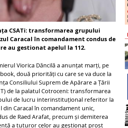
nța CSATi: transformarea grupului
cazul Caracal în comandament condus de
re au gestionat apelul la 112.
ierul Viorica Dăncilă a anunțat marți, pe
book, două priorități cu care se va duce la
nța Consiliului Suprem de Apărare a Țării
T) de la palatul Cotroceni: transformarea
ului de lucru interinstituțional referitor la
l din Caracal în comandament unic,
us de Raed Arafat, precum și demiterea
ntă a tuturor celor au gestionat prost