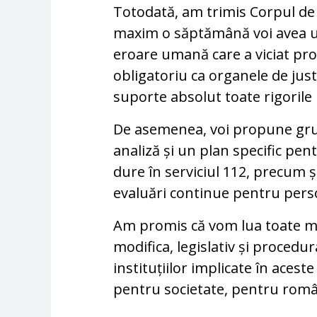
Totodată, am trimis Corpul de 
maxim o săptămână voi avea un
eroare umană care a viciat proc
obligatoriu ca organele de justi
suporte absolut toate rigorile 
De asemenea, voi propune gru
analiză și un plan specific pen
dure în serviciul 112, precum ș
evaluări continue pentru perso
Am promis că vom lua toate mă
modifica, legislativ și procedu
instituțiilor implicate în acest
pentru societate, pentru româ