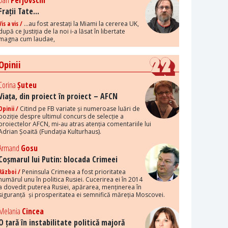
Dan
Perjovschi
Frații Tate...
Vis a vis /
...au fost arestați la Miami la cererea UK,
după ce Justiția de la noi i-a lăsat în libertate
magna cum laudae,
Opinii
Corina
Șuteu
Viața, din proiect în proiect – AFCN
Opinii /
Citind pe FB variate și numeroase luări de
poziție despre ultimul concurs de selecție a
proiectelor AFCN, mi-au atras atenția comentariile lui
Adrian Șoaită (Fundația Kulturhaus).
Armand
Gosu
Coșmarul lui Putin: blocada Crimeei
Război /
Peninsula Crimeea a fost prioritatea
numărul unu în politica Rusiei. Cucerirea ei în 2014
a dovedit puterea Rusiei, apărarea, menținerea în
siguranță și prosperitatea ei semnifică măreția Moscovei.
Melania
Cincea
O țară în instabilitate politică majoră