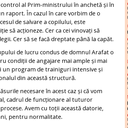
control al Prim-ministrului în anchetă și în
 raport. În cazul în care vorbim de o
esul de salvare a copilului, este
ție să acționeze. Cer ca cei vinovați să
legii. Cer să se facă dreptate până la capăt.
pului de lucru condus de domnul Arafat o
tru condiții de angajare mai ample și mai
i un program de trainiguri intensive și
nalul din această structură.
surile necesare în acest caz și că vom
ral, cadrul de funcționare al tuturor
e procese. Avem cu toții această datorie,
ni, pentru normalitate.