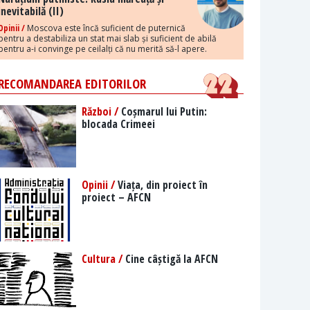
inevitabilă (II)
Opinii /
Moscova este încă suficient de puternică
pentru a destabiliza un stat mai slab și suficient de abilă
pentru a-i convinge pe ceilalți că nu merită să-l apere.
RECOMANDAREA EDITORILOR
Război /
Coșmarul lui Putin:
blocada Crimeei
Opinii /
Viața, din proiect în
proiect – AFCN
Cultura /
Cine câștigă la AFCN