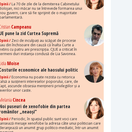
Opinii /
La 70 de zile de la demiterea Cabinetului
Bolojan, nici măcar nu se întrevede formarea unui
nou guvern, care să fie sprijinit de o majoritate
parlamentară.
Cristian
Campeanu
UE pune la zid Curtea Supremă
Opinii /
Zeci de inculpați au scăpat de procese
sau din închisoare din cauză că Înalta Curte a
extins cu patru ani prescripția. CJUE a criticat în
termeni duri instanța condusă de Lia Savonea.
Lidia
Moise
Costurile economice ale haosului politic
Opinii /
Economia nu poate rezista cu retorica
falsă a susținerii intereselor poporului, care, de
fapt, ascunde obsesia menținerii privilegiilor și a
averilor unor caste.
Melania
Cincea
Noi puseuri de xenofobie din partea
românilor „neaoși”
Opinii /
Periodic, în spațiul public sunt voci care
lansează mesaje xenofobe la adresa câte unui politician care
deranjează un anumit grup politico-mediatic, într-un anumit