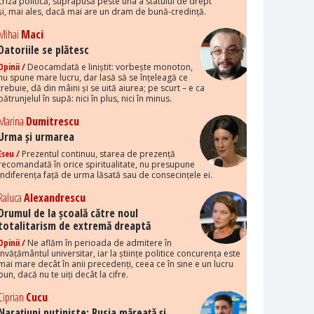
criza politică, suprapusă peste una a statului de drept
și, mai ales, dacă mai are un dram de bună-credință.
Mihai
Maci
Datoriile se plătesc
Opinii /
Deocamdată e liniștit: vorbește monoton,
nu spune mare lucru, dar lasă să se înțeleagă ce
trebuie, dă din mâini și se uită aiurea; pe scurt – e ca
pătrunjelul în supă: nici în plus, nici în minus.
Marina
Dumitrescu
Urma și urmarea
Eseu /
Prezentul continuu, starea de prezență
recomandată în orice spiritualitate, nu presupune
indiferența față de urma lăsată sau de consecințele ei.
Raluca
Alexandrescu
Drumul de la școală către noul
totalitarism de extremă dreaptă
Opinii /
Ne aflăm în perioada de admitere în
învățământul universitar, iar la științe politice concurența este
mai mare decât în anii precedenți, ceea ce în sine e un lucru
bun, dacă nu te uiți decât la cifre.
Ciprian
Cucu
Narațiuni putiniste: Rusia măreață și