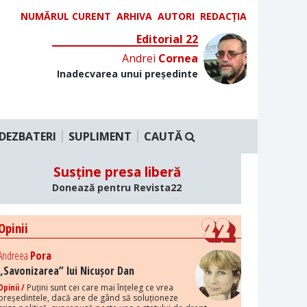
NUMĂRUL CURENT
ARHIVA
AUTORI
REDACȚIA
Editorial 22
Andrei
Cornea
Inadecvarea unui președinte
DEZBATERI
SUPLIMENT
CAUTĂ
Susține presa liberă
Donează pentru Revista22
Opinii
Andreea
Pora
„Savonizarea” lui Nicușor Dan
Opinii /
Puțini sunt cei care mai înțeleg ce vrea
președintele, dacă are de gând să soluționeze