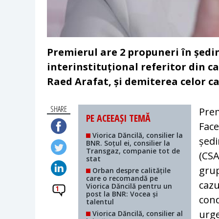
Premierul are 2 propuneri în ședi
interinstituțional referitor din 
Raed Arafat, și demiterea celor ca
SHARE
Prem
PE ACEEAȘI TEMĂ
Face
Viorica Dăncilă, consilier la
ședi
BNR. Soțul ei, consilier la
Transgaz, companie tot de
(CSA
stat
grup
Orban despre calitățile
care o recomandă pe
cazu
Viorica Dăncilă pentru un
1
post la BNR: Vocea și
cond
talentul
urge
Viorica Dăncilă, consilier al