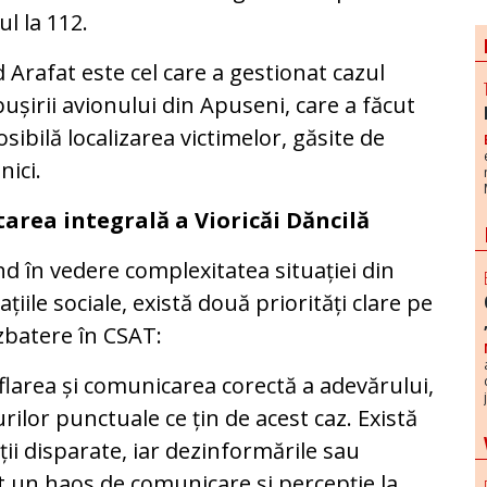
ul la 112.
 Arafat este cel care a gestionat cazul
ușirii avionului din Apuseni, care a făcut
sibilă localizarea victimelor, găsite de
nici.
tarea integrală a Vioricăi Dăncilă
d în vedere complexitatea situației din
țiile sociale, există două priorități clare pe
zbatere în CSAT:
aflarea și comunicarea corectă a adevărului,
ilor punctuale ce țin de acest caz. Există
ii disparate, iar dezinformările sau
t un haos de comunicare și percepție la