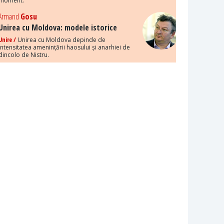
moment.
Armand
Gosu
Unirea cu Moldova: modele istorice
Unire /
Unirea cu Moldova depinde de
intensitatea amenințării haosului și anarhiei de
dincolo de Nistru.