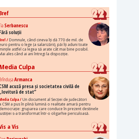
Bref
Tia
Serbanescu
Fără soluții
Bref /
Domnule, când cineva îți dă 770 de mil. de
euro pentru o lege (a salarizării), păi îți aduni toate
mințile astfel ca legea să arate cât mai bine posibil.
Mai ales când ai ani întregi la dispoziție.
Media Culpa
Brîndușa
Armanca
CSM acuză presa și societatea civilă de
„lovitură de stat”
Media Culpa /
Un document al Secției de judecători
a CSM a pus în plină lumină o realitate amară pentru
democrație: gruparea care conduce în prezent destinele
justiției s-a transformat într-o oligarhie periculoasă.
Vis a Vis