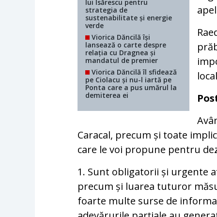
lui Isărescu pentru
apel
strategia de
sustenabilitate și energie
verde
Raed
Viorica Dăncilă își
lansează o carte despre
prăb
relația cu Dragnea și
impo
mandatul de premier
Viorica Dăncilă îl sfidează
local
pe Ciolacu și nu-l iartă pe
Ponta care a pus umărul la
demiterea ei
Pos
Avân
Caracal, precum și toate implica
care le voi propune pentru de
1. Sunt obligatorii și urgente 
precum și luarea tuturor măsur
foarte multe surse de informaț
adevărurile parțiale au genera