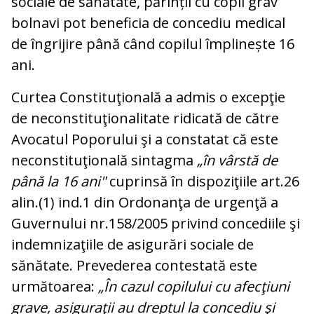
sociale de sănătate, părinții cu copii grav
bolnavi pot beneficia de concediu medical
de îngrijire până când copilul împlinește 16
ani.
Curtea Constituţională a admis o excepţie
de neconstituţionalitate ridicată de către
Avocatul Poporului şi a constatat că este
neconstituţională sintagma
„în vârstă de
până la 16 ani"
cuprinsă în dispoziţiile art.26
alin.(1) ind.1 din Ordonanţa de urgenţă a
Guvernului nr.158/2005 privind concediile şi
indemnizaţiile de asigurări sociale de
sănătate. Prevederea contestată este
următoarea:
„În cazul copilului cu afecţiuni
grave, asiguraţii au dreptul la concediu şi