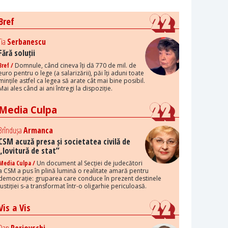
Bref
Tia
Serbanescu
Fără soluții
Bref /
Domnule, când cineva îți dă 770 de mil. de
euro pentru o lege (a salarizării), păi îți aduni toate
mințile astfel ca legea să arate cât mai bine posibil.
Mai ales când ai ani întregi la dispoziție.
Media Culpa
Brîndușa
Armanca
CSM acuză presa și societatea civilă de
„lovitură de stat”
Media Culpa /
Un document al Secției de judecători
a CSM a pus în plină lumină o realitate amară pentru
democrație: gruparea care conduce în prezent destinele
justiției s-a transformat într-o oligarhie periculoasă.
Vis a Vis