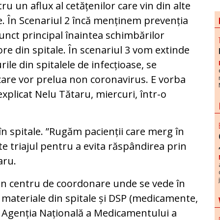
ru un aflux al cetățenilor care vin din alte
. În Scenariul 2 încă menținem prevenția
unct principal înaintea schimbărilor
re din spitale. În scenariul 3 vom extinde
rile din spitalele de infecțioase, se
care vor prelua non coronavirus. E vorba
xplicat Nelu Tătaru, miercuri, într-o
 în spitale. ”Rugăm pacienții care merg în
cte triajul pentru a evita răspândirea prin
aru.
 un centru de coordonare unde se vede în
e materiale din spitale și DSP (medicamente,
. Agenția Națională a Medicamentului a