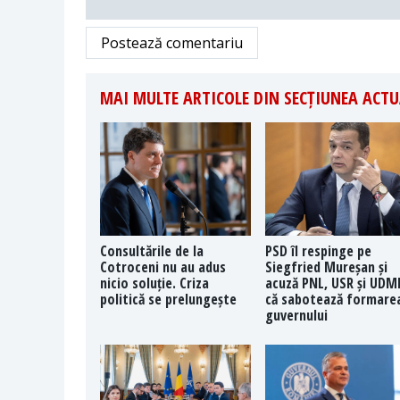
Postează comentariu
MAI MULTE ARTICOLE DIN SECȚIUNEA ACTU
Consultările de la
PSD îl respinge pe
Cotroceni nu au adus
Siegfried Mureșan și
nicio soluție. Criza
acuză PNL, USR și UDM
politică se prelungește
că sabotează formare
guvernului