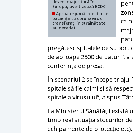
deveni majoritară în
pent
Europa, avertizează ECDC
zone
Aproape jumătate dintre
pacienţii cu coronavirus
ca p
transferați în străinătate
au decedat
majo
patu
pregătesc spitalele de suport 
de aproape 2500 de paturi”, a e
conferință de presă.
În scenariul 2 se începe triajul
spitale să fie calmi și să respe
spitale a virusului”, a spus Tăt
La Ministerul Sănătății există
timp real situația stocurilor d
echipamente de protecție etc)