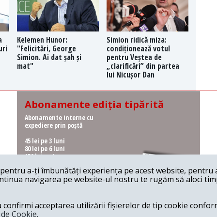
a
Kelemen Hunor:
Simion ridică miza:
uri
"Felicitări, George
condiționează votul
Simion. Ai dat șah și
pentru Veștea de
mat"
„clarificări” din partea
lui Nicușor Dan
Abonamente ediția tipărită
Abonamente interne cu
expediere prin poștă
45 lei pe 3 luni
80 lei pe 6 luni
150 lei pe 1 an
entru a-ți îmbunătăți experiența pe acest website, pentru a-
Abonamente interne cu
ontinua navigarea pe website-ul nostru te rugăm să aloci timpu
ridicare de la redacție
36 lei pe 3 luni
62 lei pe 6 luni
onfirmi acceptarea utilizării fișierelor de tip cookie conform
115 lei pe 1 an
a de Cookie.