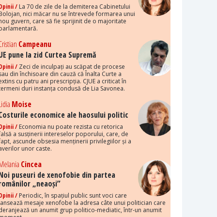
Opinii /
La 70 de zile de la demiterea Cabinetului
Bolojan, nici măcar nu se întrevede formarea unui
nou guvern, care să fie sprijinit de o majoritate
parlamentară.
Cristian
Campeanu
UE pune la zid Curtea Supremă
Opinii /
Zeci de inculpați au scăpat de procese
sau din închisoare din cauză că Înalta Curte a
extins cu patru ani prescripția. CJUE a criticat în
termeni duri instanța condusă de Lia Savonea.
Lidia
Moise
Costurile economice ale haosului politic
Opinii /
Economia nu poate rezista cu retorica
falsă a susținerii intereselor poporului, care, de
fapt, ascunde obsesia menținerii privilegiilor și a
averilor unor caste.
Melania
Cincea
Noi puseuri de xenofobie din partea
românilor „neaoși”
Opinii /
Periodic, în spațiul public sunt voci care
lansează mesaje xenofobe la adresa câte unui politician care
deranjează un anumit grup politico-mediatic, într-un anumit