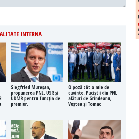
ALITATE INTERNA
Siegfried Mureșan,
O poză cât o mie de
propunerea PNL, USR și
cuvinte. Puciștii din PNL
R
UDMR pentru funcția de
alături de Grindeanu,
a
premier.
Veștea și Tomac