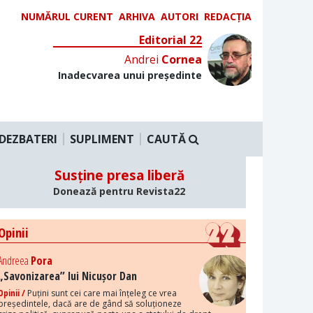
NUMĂRUL CURENT
ARHIVA
AUTORI
REDACȚIA
Editorial 22
Andrei
Cornea
Inadecvarea unui președinte
DEZBATERI
SUPLIMENT
CAUTĂ
Susține presa liberă
Donează pentru Revista22
Opinii
Andreea
Pora
„Savonizarea” lui Nicușor Dan
Opinii /
Puțini sunt cei care mai înțeleg ce vrea
președintele, dacă are de gând să soluționeze