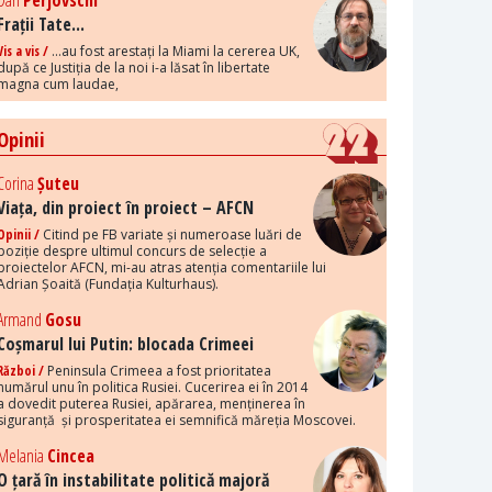
Dan
Perjovschi
Frații Tate...
Vis a vis /
...au fost arestați la Miami la cererea UK,
după ce Justiția de la noi i-a lăsat în libertate
magna cum laudae,
Opinii
Corina
Șuteu
Viața, din proiect în proiect – AFCN
Opinii /
Citind pe FB variate și numeroase luări de
poziție despre ultimul concurs de selecție a
proiectelor AFCN, mi-au atras atenția comentariile lui
Adrian Șoaită (Fundația Kulturhaus).
Armand
Gosu
Coșmarul lui Putin: blocada Crimeei
Război /
Peninsula Crimeea a fost prioritatea
numărul unu în politica Rusiei. Cucerirea ei în 2014
a dovedit puterea Rusiei, apărarea, menținerea în
siguranță și prosperitatea ei semnifică măreția Moscovei.
Melania
Cincea
O țară în instabilitate politică majoră