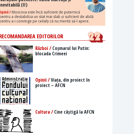
inevitabilă (II)
Opinii /
Moscova este încă suficient de puternică
pentru a destabiliza un stat mai slab și suficient de abilă
pentru a-i convinge pe ceilalți că nu merită să-l apere.
RECOMANDAREA EDITORILOR
Război /
Coșmarul lui Putin:
blocada Crimeei
Opinii /
Viața, din proiect în
proiect – AFCN
Cultura /
Cine câștigă la AFCN