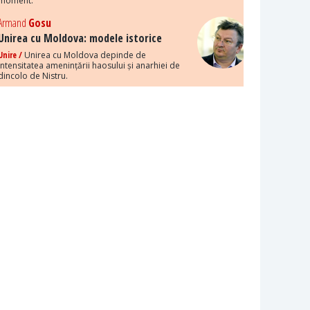
moment.
Armand
Gosu
Unirea cu Moldova: modele istorice
Unire /
Unirea cu Moldova depinde de
intensitatea amenințării haosului și anarhiei de
dincolo de Nistru.