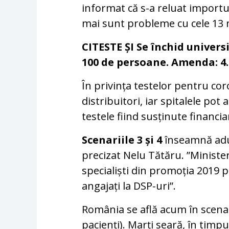
informat că s-a reluat importu
mai sunt probleme cu cele 13
CITESTE ȘI Se închid univers
100 de persoane. Amenda: 4
În privința testelor pentru cor
distribuitori, iar spitalele pot
testele fiind susținute financia
Scenariile 3 și 4
înseamnă adu
precizat Nelu Tătăru. ”Minister
specialiști din promoția 2019 p
angajați la DSP-uri”.
România se află acum în scenar
pacienți). Marți seară, în timp