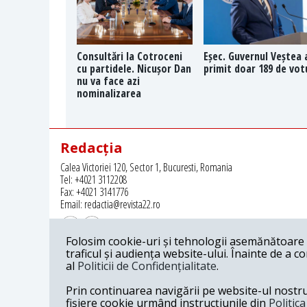
Consultări la Cotroceni
Eșec. Guvernul Veștea 
cu partidele. Nicușor Dan
primit doar 189 de vot
nu va face azi
nominalizarea
Redacția
Calea Victoriei 120, Sector 1, Bucuresti, Romania
Tel: +4021 3112208
Fax: +4021 3141776
Email: redactia@revista22.ro
Folosim cookie-uri și tehnologii asemănătoare p
traficul și audiența website-ului. Înainte de a c
al
Politicii de Confidențialitate
.
Revista 22 este editata de
Grupul pentru Dialog Social
Prin continuarea navigării pe website-ul nostru c
fișiere cookie urmând instrucțiunile din
Politic