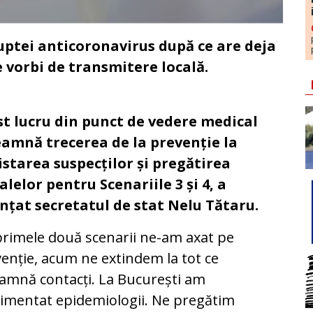
luptei anticoronavirus după ce are deja
e vorbi de transmitere locală.
st lucru din punct de vedere medical
eamnă trecerea de la prevenție la
istarea suspecților și pregătirea
alelor pentru Scenariile 3 și 4, a
nțat secretatul de stat Nelu Tătaru.
primele două scenarii ne-am axat pe
enție, acum ne extindem la tot ce
amnă contacți. La București am
imentat epidemiologii. Ne pregătim