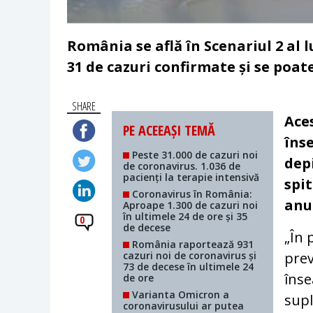
România se află în Scenariul 2 al 
31 de cazuri confirmate și se poat
SHARE
Ace
PE ACEEAȘI TEMĂ
îns
Peste 31.000 de cazuri noi
dep
de coronavirus. 1.036 de
pacienți la terapie intensivă
spit
Coronavirus în România:
anu
Aproape 1.300 de cazuri noi
în ultimele 24 de ore și 35
0
de decese
„În 
România raportează 931
cazuri noi de coronavirus și
prev
73 de decese în ultimele 24
înse
de ore
Varianta Omicron a
supl
coronavirusului ar putea