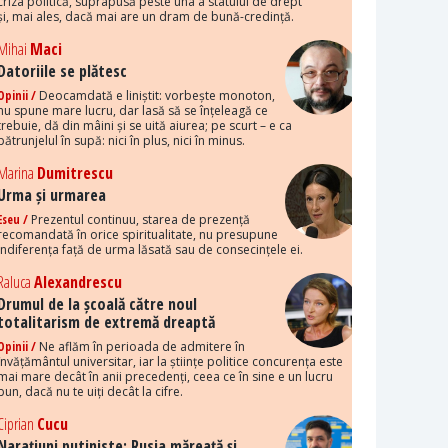
criza politică, suprapusă peste una a statului de drept
și, mai ales, dacă mai are un dram de bună-credință.
Mihai
Maci
Datoriile se plătesc
Opinii /
Deocamdată e liniștit: vorbește monoton,
nu spune mare lucru, dar lasă să se înțeleagă ce
trebuie, dă din mâini și se uită aiurea; pe scurt – e ca
pătrunjelul în supă: nici în plus, nici în minus.
Marina
Dumitrescu
Urma și urmarea
Eseu /
Prezentul continuu, starea de prezență
recomandată în orice spiritualitate, nu presupune
indiferența față de urma lăsată sau de consecințele ei.
Raluca
Alexandrescu
Drumul de la școală către noul
totalitarism de extremă dreaptă
Opinii /
Ne aflăm în perioada de admitere în
învățământul universitar, iar la științe politice concurența este
mai mare decât în anii precedenți, ceea ce în sine e un lucru
bun, dacă nu te uiți decât la cifre.
Ciprian
Cucu
Narațiuni putiniste: Rusia măreață și