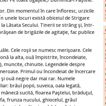
or. Din momentul în care înfloresc, urzicile
 unele locuri există obiceiul de Strigare
a Lăsata Secului. Tinerii se strâng şi, într-
răşean de brigăzile de agitaţie, fac publice
uăle. Cele roşii se numesc merişoare. Cele
nă la alta, ouă împistrite, încondeiate,
ră), muncite, chinuite. Legendele despre
meroase. Primul ou încondeiat de încercare
 şi ouă negre dar mai rar. Numele
ar: brâul popii, suveica, oala legată,
 mânecă sucită, floarea Paştelui, brăduţul,
fa, frunza nucului, ghiocelul, grâul