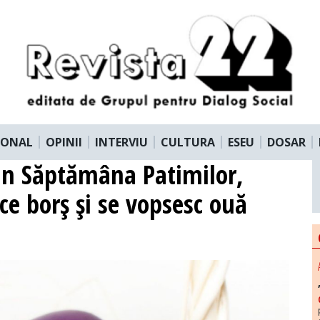
IONAL
OPINII
INTERVIU
CULTURA
ESEU
DOSAR
din Săptămâna Patimilor,
ace borş şi se vopsesc ouă