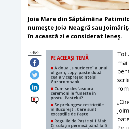
Joia Mare din Săptămâna Patimilo
numeşte Joia Neagră sau Joimăriţ
în această zi e considerat leneş.
SHARE
Tot 
PE ACEEAȘI TEMĂ
mai 
A doua „sinucidere” a unui
pent
oligarh, copy-paste după
cea a vicepreședintelui
scri
Gazprombank
rom
Cum se desfasoara
ceremoniile funeste in
postul Pastelui?
0
„Cin
Se prelungesc restricțiile
în București. Care sunt
Joim
excepțiile de Paște
bate
Regulile de Paște și 1 Mai:
Circulația permisă până la 5
Pe u