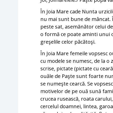
În Joia Mare cade Nunta urzicil
nu mai sunt bune de mâncat. În
peste sat, asemănător celui de l
o formă ce poate aminti unui o
greşelile celor păcătoşi.
În Joia Mare femeile vopsesc o
cu modele se numesc, de la o zo
scrise, pictate (pictate cu cea
ouăle de Paşte sunt foarte nu
se numeşte cearcă. Se vopsesc
motivelor de pe ouă sună famili
crucea rusească, roata carului,
cercelul doamnei, lintea, garoa