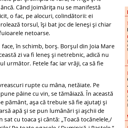
ncă. Când Joimăriţa nu se manifestă
icit, o fac, pe alocuri, colindătorii: ei
rolează torsul, îşi bat joc de leneşi şi chiar
fuioarele netoarse.
e face, în schimb, borş. Borşul din Joia Mare
eastă zi va fi leneş şi netrebnic, adică nu
l următor. Fetele fac iar vrăji, ca să fie
 vreascuri rupte cu mâna, netăiate. Pe
 pune pâine cu vin, se tămâiază. În această
e pământ, aşa că trebuie să fie ajutaţi şi
arsă apă şi se pun lumânări şi aşchii de
 sat cu toaca şi cântă: „Toacă tocănelele,/
cile/ Pe toate ogaşele,/ Duminică-i Paştele.”