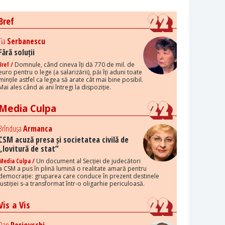
Bref
Tia
Serbanescu
Fără soluții
Bref /
Domnule, când cineva îți dă 770 de mil. de
euro pentru o lege (a salarizării), păi îți aduni toate
mințile astfel ca legea să arate cât mai bine posibil.
Mai ales când ai ani întregi la dispoziție.
Media Culpa
Brîndușa
Armanca
CSM acuză presa și societatea civilă de
„lovitură de stat”
Media Culpa /
Un document al Secției de judecători
a CSM a pus în plină lumină o realitate amară pentru
democrație: gruparea care conduce în prezent destinele
justiției s-a transformat într-o oligarhie periculoasă.
Vis a Vis