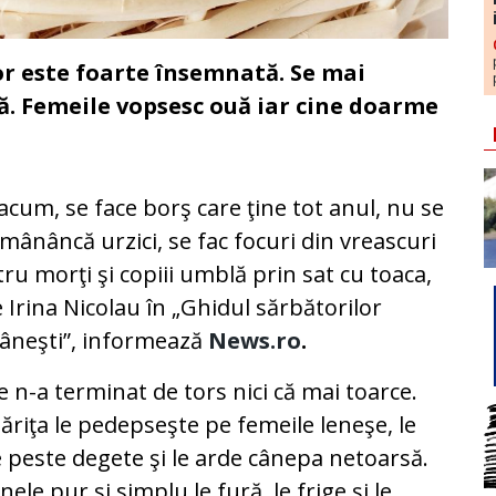
r este foarte însemnată. Se mai
ă. Femeile vopsesc ouă iar cine doarme
acum, se face borş care ţine tot anul, nu se
mânâncă urzici, se fac focuri din vreascuri
ru morţi şi copiii umblă prin sat cu toaca,
e Irina Nicolau în „Ghidul sărbătorilor
âneşti”, informează
News.ro
.
e n-a terminat de tors nici că mai toarce.
ăriţa le pedepseşte pe femeile leneşe, le
 peste degete şi le arde cânepa netoarsă.
nele pur şi simplu le fură, le frige şi le