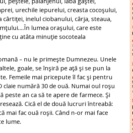
ul, peştele, păianjenul, laba gâştei,
prei, urechile iepurelui, creasta cocoşului,
 cârtiţei, inelul ciobanului, cârja, steaua,
amţului….În lumea oraşului, care este
ine cu atâta minuţie socoteala
pomană – nu le primeşte Dumnezeu. Unele
ltele, goale, se înşiră pe aţă şi se pun la
şte. Femeile mai pricepute îl fac şi pentru
. O claie numără 30 de ouă. Numai oul roşu
ză peste an ca să te apere de farmece. Şi
eresează. Cică el de două lucruri întreabă:
că mai fac ouă roşii. Când n-or mai face
te lume.