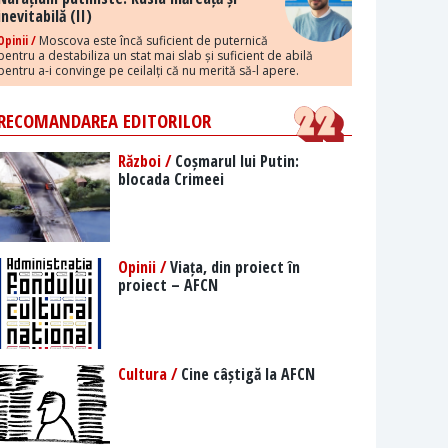
inevitabilă (II)
Opinii /
Moscova este încă suficient de puternică
pentru a destabiliza un stat mai slab și suficient de abilă
pentru a-i convinge pe ceilalți că nu merită să-l apere.
RECOMANDAREA EDITORILOR
Război /
Coșmarul lui Putin:
blocada Crimeei
Opinii /
Viața, din proiect în
proiect – AFCN
Cultura /
Cine câștigă la AFCN