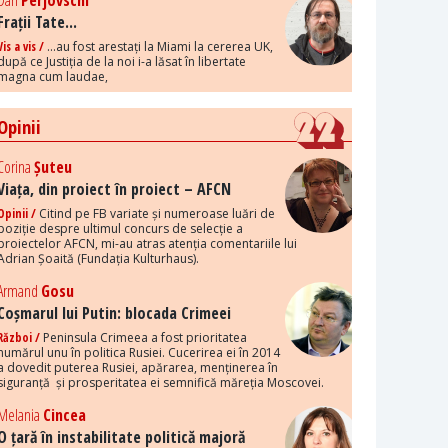
Dan
Perjovschi
Frații Tate...
Vis a vis /
...au fost arestați la Miami la cererea UK,
după ce Justiția de la noi i-a lăsat în libertate
magna cum laudae,
Opinii
Corina
Șuteu
Viața, din proiect în proiect – AFCN
Opinii /
Citind pe FB variate și numeroase luări de
poziție despre ultimul concurs de selecție a
proiectelor AFCN, mi-au atras atenția comentariile lui
Adrian Șoaită (Fundația Kulturhaus).
Armand
Gosu
Coșmarul lui Putin: blocada Crimeei
Război /
Peninsula Crimeea a fost prioritatea
numărul unu în politica Rusiei. Cucerirea ei în 2014
a dovedit puterea Rusiei, apărarea, menținerea în
siguranță și prosperitatea ei semnifică măreția Moscovei.
Melania
Cincea
O țară în instabilitate politică majoră