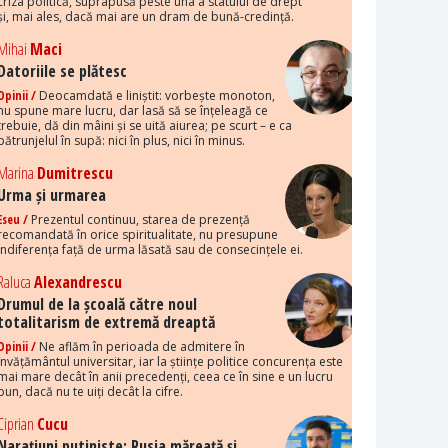
criza politică, suprapusă peste una a statului de drept
și, mai ales, dacă mai are un dram de bună-credință.
Mihai
Maci
Datoriile se plătesc
Opinii /
Deocamdată e liniștit: vorbește monoton,
nu spune mare lucru, dar lasă să se înțeleagă ce
trebuie, dă din mâini și se uită aiurea; pe scurt – e ca
pătrunjelul în supă: nici în plus, nici în minus.
Marina
Dumitrescu
Urma și urmarea
Eseu /
Prezentul continuu, starea de prezență
recomandată în orice spiritualitate, nu presupune
indiferența față de urma lăsată sau de consecințele ei.
Raluca
Alexandrescu
Drumul de la școală către noul
totalitarism de extremă dreaptă
Opinii /
Ne aflăm în perioada de admitere în
învățământul universitar, iar la științe politice concurența este
mai mare decât în anii precedenți, ceea ce în sine e un lucru
bun, dacă nu te uiți decât la cifre.
Ciprian
Cucu
Narațiuni putiniste: Rusia măreață și