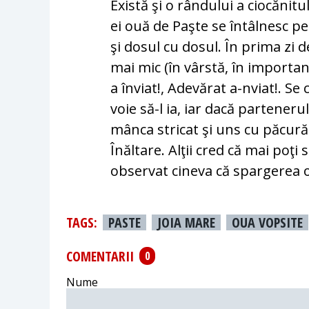
Există şi o rândului a ciocănitu
ei ouă de Paşte se întâlnesc pe
şi dosul cu dosul. În prima zi 
mai mic (în vârstă, în importanţ
a înviat!, Adevărat a-nviat!. Se
voie să-l ia, iar dacă partenerul
mânca stricat şi uns cu păcură
Înăltare. Alţii cred că mai poţi
observat cineva că spargerea o
TAGS:
PASTE
JOIA MARE
OUA VOPSITE
COMENTARII
0
Nume