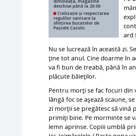
dimineața, magazine
deschise până la 20.00
mănâ
Civilizație și respectarea
expl
regulilor sanitare la
sfințirea bucatelor de
cont
Paștele Catolic
ard 
Nu se lucrează în această zi. S
ţine tot anul. Cine doarme în ac
va fi bun de treabă, până în anu
plăcute băieţilor.
Pentru morţi se fac focuri din
lângă foc se aşează scaune, se
zi morţii se pregătesc să vină p
primiţi bine. Pe morminte se v
lemn aprinse. Copiii umblă prin
Joi, Joimărelele./ Paşte popa va