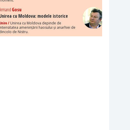
moment.
Armand
Gosu
Unirea cu Moldova: modele istorice
Unire /
Unirea cu Moldova depinde de
intensitatea amenințării haosului și anarhiei de
dincolo de Nistru.