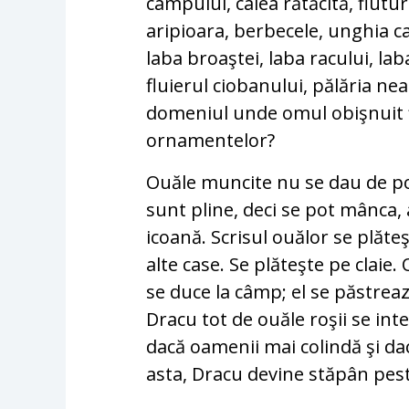
câmpului, calea rătăcită, flutur
aripioara, berbecele, unghia ca
laba broaştei, laba racului, laba
fluierul ciobanului, pălăria ne
domeniul unde omul obişnuit ţ
ornamentelor?
Ouăle muncite nu se dau de 
sunt pline, deci se pot mânca, a
icoană. Scrisul ouălor se plăte
alte case. Se plăteşte pe claie
se duce la câmp; el se păstrea
Dracu tot de ouăle roşii se int
dacă oamenii mai colindă şi da
asta, Dracu devine stăpân pes