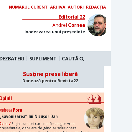
NUMĂRUL CURENT
ARHIVA
AUTORI
REDACȚIA
Editorial 22
Andrei
Cornea
Inadecvarea unui președinte
DEZBATERI
SUPLIMENT
CAUTĂ
Susține presa liberă
Donează pentru Revista22
Opinii
Andreea
Pora
„Savonizarea” lui Nicușor Dan
Opinii /
Puțini sunt cei care mai înțeleg ce vrea
președintele, dacă are de gând să soluționeze