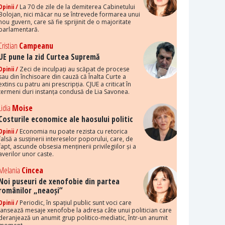
Opinii /
La 70 de zile de la demiterea Cabinetului
Bolojan, nici măcar nu se întrevede formarea unui
nou guvern, care să fie sprijinit de o majoritate
parlamentară.
Cristian
Campeanu
UE pune la zid Curtea Supremă
Opinii /
Zeci de inculpați au scăpat de procese
sau din închisoare din cauză că Înalta Curte a
extins cu patru ani prescripția. CJUE a criticat în
termeni duri instanța condusă de Lia Savonea.
Lidia
Moise
Costurile economice ale haosului politic
Opinii /
Economia nu poate rezista cu retorica
falsă a susținerii intereselor poporului, care, de
fapt, ascunde obsesia menținerii privilegiilor și a
averilor unor caste.
Melania
Cincea
Noi puseuri de xenofobie din partea
românilor „neaoși”
Opinii /
Periodic, în spațiul public sunt voci care
lansează mesaje xenofobe la adresa câte unui politician care
deranjează un anumit grup politico-mediatic, într-un anumit