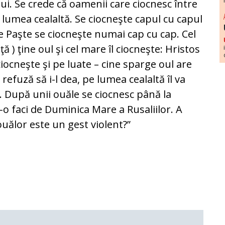
lui. Se crede că oamenii care ciocnesc între
 lumea cealaltă. Se ciocneşte capul cu capul
de Paşte se ciocneşte numai cap cu cap. Cel
ă ) ţine oul şi cel mare îl ciocneşte: Hristos
 ciocneşte şi pe luate – cine sparge oul are
 refuză să i-l dea, pe lumea cealaltă îl va
. După unii ouăle se ciocnesc până la
 s-o faci de Duminica Mare a Rusaliilor. A
uălor este un gest violent?”