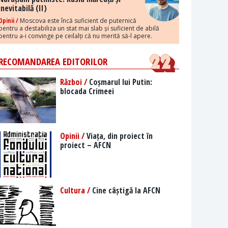
inevitabilă (II)
Opinii /
Moscova este încă suficient de puternică
pentru a destabiliza un stat mai slab și suficient de abilă
pentru a-i convinge pe ceilalți că nu merită să-l apere.
RECOMANDAREA EDITORILOR
Război /
Coșmarul lui Putin:
blocada Crimeei
Opinii /
Viața, din proiect în
proiect – AFCN
Cultura /
Cine câștigă la AFCN