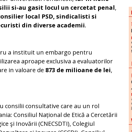
ilii si-au gasit locul un cercetat penal
,
onsilier local PSD, sindicalisti si
ecuristi din diverse academii
.
stru a instituit un embargo pentru
tilizarea aproape exclusiva a evaluatorilor
are in valoare de
873 de milioane de lei
,
u consilii consultative care au un rol
nia: Consiliul Național de Etică a Cercetării
gice şi Inovării (CNECSDTI), Colegiul