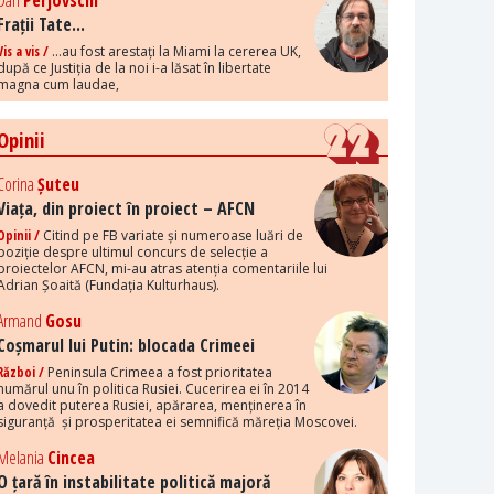
Dan
Perjovschi
Frații Tate...
Vis a vis /
...au fost arestați la Miami la cererea UK,
după ce Justiția de la noi i-a lăsat în libertate
magna cum laudae,
Opinii
Corina
Șuteu
Viața, din proiect în proiect – AFCN
Opinii /
Citind pe FB variate și numeroase luări de
poziție despre ultimul concurs de selecție a
proiectelor AFCN, mi-au atras atenția comentariile lui
Adrian Șoaită (Fundația Kulturhaus).
Armand
Gosu
Coșmarul lui Putin: blocada Crimeei
Război /
Peninsula Crimeea a fost prioritatea
numărul unu în politica Rusiei. Cucerirea ei în 2014
a dovedit puterea Rusiei, apărarea, menținerea în
siguranță și prosperitatea ei semnifică măreția Moscovei.
Melania
Cincea
O țară în instabilitate politică majoră