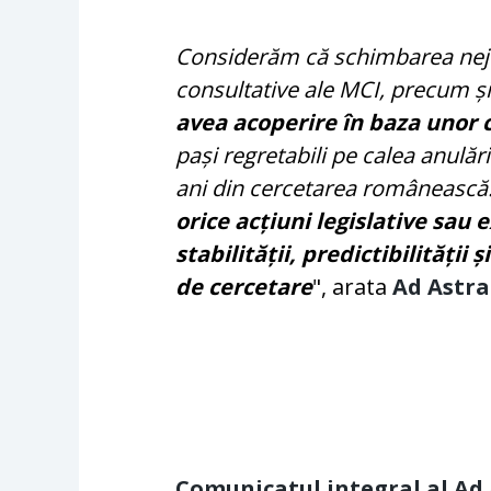
Considerăm că schimbarea nejus
consultative ale MCI, precum și
avea acoperire în baza unor cr
pași regretabili pe calea anulării
ani din cercetarea românească
orice acțiuni legislative sau
stabilității, predictibilității
de cercetare
", arata
Ad Astra
Comunicatul integral al Ad 