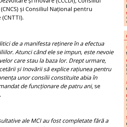
ezvoltare și Inovare (CCCDI), Consiliul
ce (CNCS) și Consiliul Național pentru
 (CNTTI).
litici de a manifesta reținere în a efectua
iilor. Atunci când ele se impun, este nevoie
ivelor care stau la baza lor. Drept urmare,
etării și Inovării să explice rațiunea pentru
ența unor consilii constituite abia în
mandat de funcționare de patru ani
, se
.
ultative ale MCI au fost completate fără a