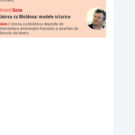
moment.
Armand
Gosu
Unirea cu Moldova: modele istorice
Unire /
Unirea cu Moldova depinde de
intensitatea amenințării haosului și anarhiei de
dincolo de Nistru.