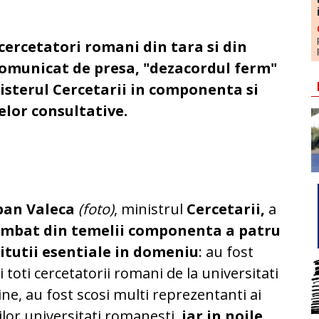
cercetatori romani din tara si din
 comunicat de presa, "dezacordul ferm"
nisterul Cercetarii in componenta si
lor consultative.
ban Valeca
(foto)
, ministrul
Cercetarii,
a
imbat din
temelii componenta a patru
titutii esentiale in domeniu
: au fost
i toti cercetatorii romani de la universitati
ine, au fost scosi multi reprezentanti ai
lor universitati romanesti,
iar in noile