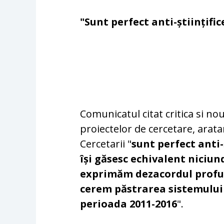
"Sunt perfect anti-științific
Comunicatul citat critica si no
proiectelor de cercetare, arat
Cercetarii "
sunt perfect anti-
își găsesc echivalent niciund
exprimăm dezacordul profund
cerem păstrarea sistemului d
perioada 2011-2016
".