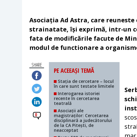
Asociația Ad Astra, care reuneste 
strainatate, își exprimă, intr-un
fata de modificările facute de Mi
modul de functionare a organisme
SHARE
PE ACEEAȘI TEMĂ
Stația de cercetare – locul
în care sunt testate limitele
Ser
Interogarea istoriei
sch
recente în cercetarea
teatrală
ins
Asociații ale
0
magistraților: Cercetarea
scos
disciplinară a judecătorului
de la CA Pitești, de
stra
neacceptat
mari