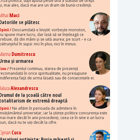
criza politică, suprapusă peste una a statului de drept
și, mai ales, dacă mai are un dram de bună-credință.
Mihai
Maci
Datoriile se plătesc
Opinii /
Deocamdată e liniștit: vorbește monoton,
nu spune mare lucru, dar lasă să se înțeleagă ce
trebuie, dă din mâini și se uită aiurea; pe scurt – e ca
pătrunjelul în supă: nici în plus, nici în minus.
Marina
Dumitrescu
Urma și urmarea
Eseu /
Prezentul continuu, starea de prezență
recomandată în orice spiritualitate, nu presupune
indiferența față de urma lăsată sau de consecințele ei.
Raluca
Alexandrescu
Drumul de la școală către noul
totalitarism de extremă dreaptă
Opinii /
Ne aflăm în perioada de admitere în
învățământul universitar, iar la științe politice concurența este
mai mare decât în anii precedenți, ceea ce în sine e un lucru
bun, dacă nu te uiți decât la cifre.
Ciprian
Cucu
Narațiuni putiniste: Rusia măreață și