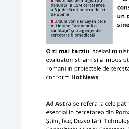
Peste 500 de magistrați
denunță la CSM cercetarea
cons
a 8 judecători pentru delict
de opinie
un c
Ursula von der Leyen cere
sin
o ''Uniune Europeană a
sănătăţii'' şi o agenţie de
cercetare biomedicală
O zi mai tarziu
, acelasi mini
evaluatori straini si a impus u
romani in proiectele de cercet
conform
HotNews
.
Ad Astra
se refera la cele patr
esential in cercetarea din Roma
Științifice, Dezvoltării Tehnolo