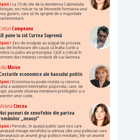
Opinii /
La 70 de zile de la demiterea Cabinetului
Bolojan, nici măcar nu se întrevede formarea unui
nou guvern, care să fie sprijinit de o majoritate
parlamentară.
Cristian
Campeanu
UE pune la zid Curtea Supremă
Opinii /
Zeci de inculpați au scăpat de procese
sau din închisoare din cauză că Înalta Curte a
extins cu patru ani prescripția. CJUE a criticat în
termeni duri instanța condusă de Lia Savonea.
Lidia
Moise
Costurile economice ale haosului politic
Opinii /
Economia nu poate rezista cu retorica
falsă a susținerii intereselor poporului, care, de
fapt, ascunde obsesia menținerii privilegiilor și a
averilor unor caste.
Melania
Cincea
Noi puseuri de xenofobie din partea
românilor „neaoși”
Opinii /
Periodic, în spațiul public sunt voci care
lansează mesaje xenofobe la adresa câte unui politician care
deranjează un anumit grup politico-mediatic, într-un anumit