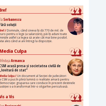
Bref
Tia
Serbanescu
Fără soluții
Bref /
Domnule, când cineva îți dă 770 de mil. de
euro pentru o lege (a salarizării), păi îți aduni toate
mințile astfel ca legea să arate cât mai bine posibil.
Mai ales când ai ani întregi la dispoziție.
Media Culpa
Brîndușa
Armanca
CSM acuză presa și societatea civilă de
„lovitură de stat”
Media Culpa /
Un document al Secției de judecători
a CSM a pus în plină lumină o realitate amară pentru
democrație: gruparea care conduce în prezent destinele
justiției s-a transformat într-o oligarhie periculoasă.
Vis a Vis