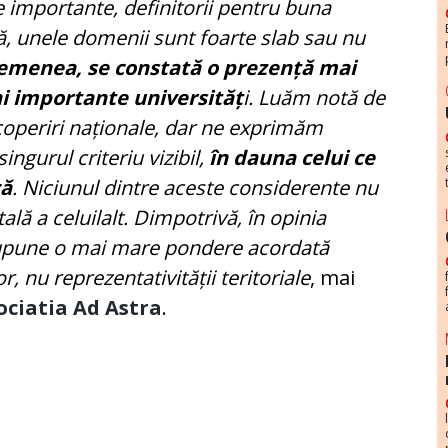
 importante, definitorii pentru buna
ă, unele domenii sunt foarte slab sau nu
emenea, se constată o prezență mai
i importante universităț
i. Luăm notă de
operiri naționale, dar ne exprimăm
ngurul criteriu vizibil,
în dauna celui ce
că
. Niciunul dintre aceste considerente nu
ală a celuilalt. Dimpotrivă, în opinia
supune o mai mare pondere acordată
r, nu reprezentativității teritoriale
, mai
ociatia Ad Astra
.