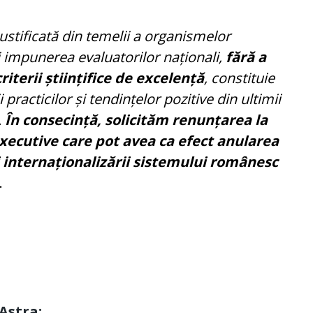
tificată din temelii a organismelor
 impunerea evaluatorilor naționali,
fără a
iterii științifice de excelență
, constituie
 practicilor și tendințelor pozitive din ultimii
.
În consecință, solicităm renunțarea la
 executive care pot avea ca efect anularea
 și internaționalizării sistemului românesc
.
Astra: