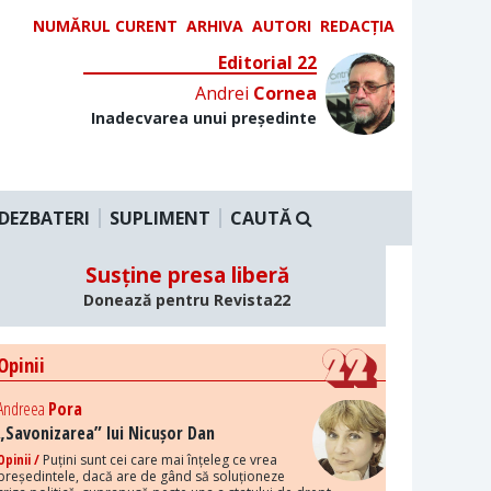
NUMĂRUL CURENT
ARHIVA
AUTORI
REDACȚIA
Editorial 22
Andrei
Cornea
Inadecvarea unui președinte
DEZBATERI
SUPLIMENT
CAUTĂ
Susține presa liberă
Donează pentru Revista22
Opinii
Andreea
Pora
„Savonizarea” lui Nicușor Dan
Opinii /
Puțini sunt cei care mai înțeleg ce vrea
președintele, dacă are de gând să soluționeze