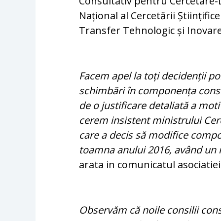
Consultativ pentru Cercetare-D
Național al Cercetării Științifi
Transfer Tehnologic și Inovare
Facem apel la toți decidenții po
schimbări în componența consil
de o justificare detaliată a mot
cerem insistent ministrului Cerc
care a decis să modifice compon
toamna anului 2016, având un 
arata in comunicatul asociatiei
Observăm că noile consilii cons