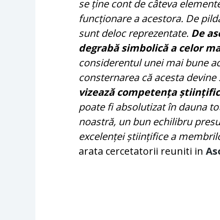
se ține cont de câteva elemente
funcționare a acestora. De pild
sunt deloc reprezentate.
De as
degrabă simbolică a celor ma
considerentul unei mai bune ac
consternarea că acesta devine si
vizează competența științifi
poate fi absolutizat în dauna tot
noastră, un bun echilibru pre
excelenței științifice a membrilo
arata cercetatorii reuniti in
As