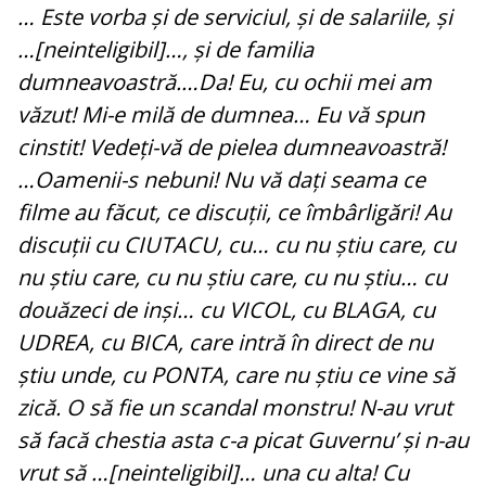
… Este vorba și de serviciul, și de salariile, și
…[neinteligibil]…, și de familia
dumneavoastră.…Da! Eu, cu ochii mei am
văzut! Mi-e milă de dumnea… Eu vă spun
cinstit! Vedeți-vă de pielea dumneavoastră!
…Oamenii-s nebuni! Nu vă dați seama ce
filme au făcut, ce discuții, ce îmbârligări! Au
discuții cu CIUTACU, cu… cu nu știu care, cu
nu știu care, cu nu știu care, cu nu știu… cu
douăzeci de inși… cu VICOL, cu BLAGA, cu
UDREA, cu BICA, care intră în direct de nu
știu unde, cu PONTA, care nu știu ce vine să
zică. O să fie un scandal monstru! N-au vrut
să facă chestia asta c-a picat Guvernu’ și n-au
vrut să …[neinteligibil]… una cu alta! Cu