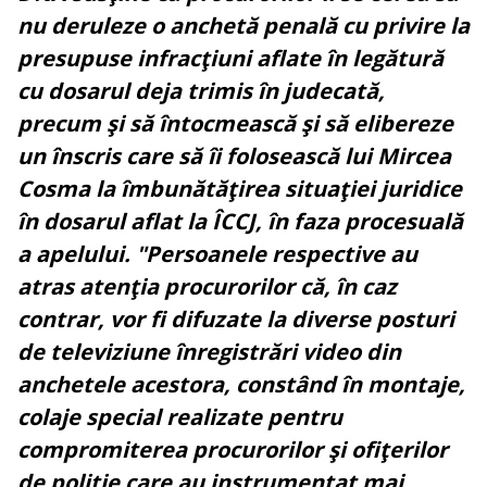
nu deruleze o anchetă penală cu privire la
presupuse infracţiuni aflate în legătură
cu dosarul deja trimis în judecată,
precum şi să întocmească şi să elibereze
un înscris care să îi folosească lui Mircea
Cosma la îmbunătăţirea situaţiei juridice
în dosarul aflat la ÎCCJ, în faza procesuală
a apelului. "Persoanele respective au
atras atenţia procurorilor că, în caz
contrar, vor fi difuzate la diverse posturi
de televiziune înregistrări video din
anchetele acestora, constând în montaje,
colaje special realizate pentru
compromiterea procurorilor şi ofiţerilor
de poliţie care au instrumentat mai