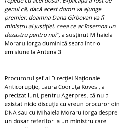
repede cu acel dosar. Explicaţia a fost de
genul că, dacă acest domn va ajunge
premier, doamna Dana Gîrbovan va fi
ministru al Justiţiei, ceea ce ar însemna un
dezastru pentru noi",
a susținut Mihaiela
Moraru Iorga duminică seara într-o
emisiune la Antena 3
Procurorul şef al Direcţiei Naţionale
Anticorupţie, Laura Codruţa Kovesi, a
precizat luni, pentru Agerpres, că nu a
existat nicio discuţie cu vreun procuror din
DNA sau cu Mihaiela Moraru Iorga despre
un dosar referitor la un ministru care