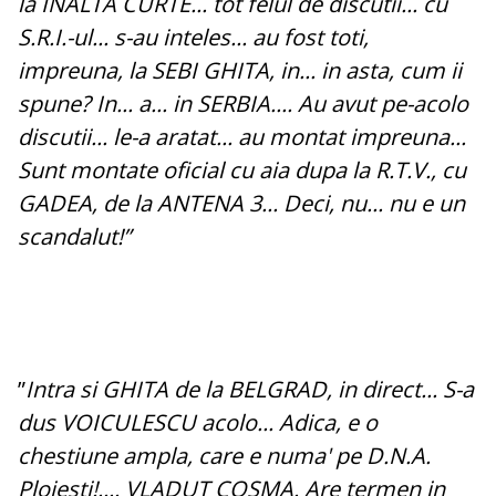
la INALTA CURTE... tot felul de discutii... cu
S.R.I.-ul... s-au inteles... au fost toti,
impreuna, la SEBI GHITA, in... in asta, cum ii
spune? In... a... in SERBIA.... Au avut pe-acolo
discutii... le-a aratat... au montat impreuna...
Sunt montate oficial cu aia dupa la R.T.V., cu
GADEA, de la ANTENA 3... Deci, nu... nu e un
scandalut!”
”
Intra si GHITA de la BELGRAD, in direct... S-a
dus VOICULESCU acolo... Adica, e o
chestiune ampla, care e numa' pe D.N.A.
Ploiesti!.... VLADUT COSMA. Are termen in