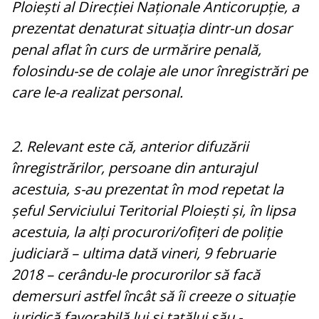
Ploiești al Direcției Naționale Anticorupție, a
prezentat denaturat situația dintr-un dosar
penal aflat în curs de urmărire penală,
folosindu-se de colaje ale unor înregistrări pe
care le-a realizat personal.
2. Relevant este că, anterior difuzării
înregistrărilor, persoane din anturajul
acestuia, s-au prezentat în mod repetat la
șeful Serviciului Teritorial Ploiești și, în lipsa
acestuia, la alți procurori/ofițeri de poliție
judiciară – ultima dată vineri, 9 februarie
2018 – cerându-le procurorilor să facă
demersuri astfel încât să îi creeze o situație
juridică favorabilă lui și tatălui său -