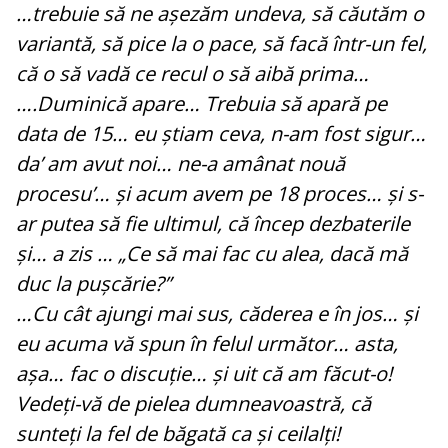
…trebuie să ne așezăm undeva, să căutăm o
variantă, să pice la o pace, să facă într-un fel,
că o să vadă ce recul o să aibă prima…
….Duminică apare… Trebuia să apară pe
data de 15… eu știam ceva, n-am fost sigur…
da’ am avut noi… ne-a amânat nouă
procesu’… și acum avem pe 18 proces… și s-
ar putea să fie ultimul, că încep dezbaterile
și… a zis … „Ce să mai fac cu alea, dacă mă
duc la pușcărie?”
…Cu cât ajungi mai sus, căderea e în jos… și
eu acuma vă spun în felul următor… asta,
așa… fac o discuție… și uit că am făcut-o!
Vedeți-vă de pielea dumneavoastră, că
sunteți la fel de băgată ca și ceilalți!