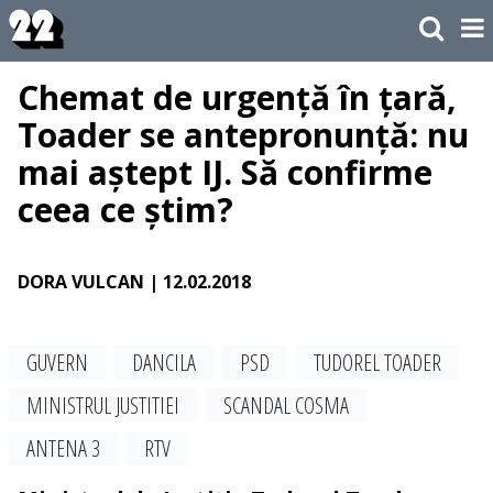
Chemat de urgență în țară,
Toader se antepronunță: nu
mai aștept IJ. Să confirme
ceea ce știm?
DORA VULCAN
| 12.02.2018
GUVERN
DANCILA
PSD
TUDOREL TOADER
MINISTRUL JUSTITIEI
SCANDAL COSMA
ANTENA 3
RTV