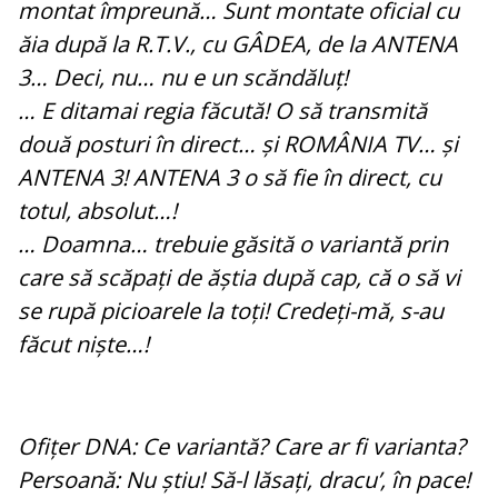
montat împreună… Sunt montate oficial cu
ăia după la R.T.V., cu GÂDEA, de la ANTENA
3… Deci, nu… nu e un scăndăluț!
… E ditamai regia făcută! O să transmită
două posturi în direct… și ROMÂNIA TV… și
ANTENA 3! ANTENA 3 o să fie în direct, cu
totul, absolut…!
… Doamna… trebuie găsită o variantă prin
care să scăpați de ăștia după cap, că o să vi
se rupă picioarele la toți! Credeți-mă, s-au
făcut niște…!
Ofițer DNA: Ce variantă? Care ar fi varianta?
Persoană: Nu știu! Să-l lăsați, dracu’, în pace!