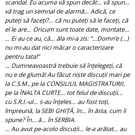
scandal. Eu acuma vă spun decât… vă spun…
vă trag un semnal de alarmă… Adică, ce
puteți să faceți?… că nu puteți să le faceți, că
el le are… Oricum sunt toate date, montate…
… Ei au ce au, că… ăla mi-a zis: ”…Domn’e (…)
nu mi-au dat nici măcar o caracterizare
pentru tata!”
… Dumneavoastră trebuie să înțelegeți, că
nu e de glumă! Au făcut niște discuții mari pe
la C.S.M., pe la CONSILIUL MAGISTRATURII,
pe la ÎNALTA CURTE… tot felul de discuții…
cu S.R.I.-ul… s-au înțeles… au fost toți,
împreună, la SEBI GHIȚĂ, în… în ăsta, cum îi
spune? În… ă… în SERBIA.
… Au avut pe-acolo discuții… le-a arătat… au