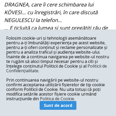
DRAGNEA, care îi cere schimbarea lui
KÖVESI… cu înregistrări, în care discută
NEGULESCU la telefon…
… E ticluită ca lumea și sunt pregătiți rău de
tot!
Folosim cookie-uri și tehnologii asemănătoare
pentru a-ți îmbunătăți experiența pe acest website,
… Și după ce vedem primul set și vedem
pentru a-ți oferi conținut și reclame personalizate și
impactul care este… o să vă dau un telefon,
pentru a analiza traficul și audiența website-ului.
Înainte de a continua navigarea pe website-ul nostru
că vin… și vedem.
te rugăm să aloci timpul necesar pentru a citi și
înțelege conținutul Politicii de Cookie și al
Politicii de
Confidențialitate
.
Prin continuarea navigării pe website-ul nostru
Transcriere discuție dintre o altă
confirmi acceptarea utilizării fișierelor de tip cookie
conform Politicii de Cookie. Nu uita totuși că poți
persoană din anturajul familiei Cosma și
modifica setările acestor fișiere cookie urmând
procuror ST Ploiești - 29.01.2018
instrucțiunile din
Politica de Cookie.
Sunt de acord