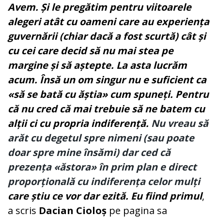
Avem. Și le pregătim pentru viitoarele
alegeri atât cu oameni care au experiența
guvernării (chiar dacă a fost scurtă) cât și
cu cei care decid să nu mai stea pe
margine și să aștepte. La asta lucrăm
acum. Însă un om singur nu e suficient ca
«să se bată cu ăștia» cum spuneți. Pentru
că nu cred că mai trebuie să ne batem cu
alții ci cu propria indiferență.
Nu vreau să
arăt cu degetul spre nimeni (sau poate
doar spre mine însămi) dar ced că
prezența «ăstora» în prim plan e direct
proporțională cu indiferența celor mulți
care știu ce vor dar ezită. Eu fiind primul
,
a scris
Dacian Cioloș
pe pagina sa