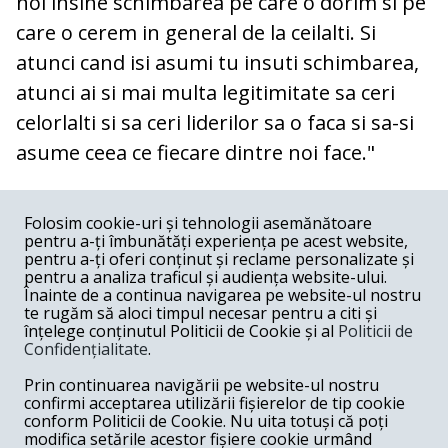
noi insine schimbarea pe care o dorim si pe
care o cerem in general de la ceilalti. Si
atunci cand isi asumi tu insuti schimbarea,
atunci ai si mai multa legitimitate sa ceri
celorlalti si sa ceri liderilor sa o faca si sa-si
asume ceea ce fiecare dintre noi face."
COMENTARII
0
Folosim cookie-uri și tehnologii asemănătoare
pentru a-ți îmbunătăți experiența pe acest website,
Nume
pentru a-ți oferi conținut și reclame personalizate și
pentru a analiza traficul și audiența website-ului.
Înainte de a continua navigarea pe website-ul nostru
Email
te rugăm să aloci timpul necesar pentru a citi și
înțelege conținutul Politicii de Cookie și al
Politicii de
Confidențialitate
.
Comentariu
Prin continuarea navigării pe website-ul nostru
confirmi acceptarea utilizării fișierelor de tip cookie
conform Politicii de Cookie. Nu uita totuși că poți
modifica setările acestor fișiere cookie urmând