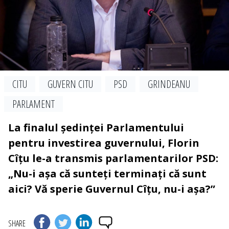
CITU
GUVERN CITU
PSD
GRINDEANU
PARLAMENT
La finalul ședinței Parlamentului
pentru investirea guvernului, Florin
Cîțu le-a transmis parlamentarilor PSD:
„Nu-i așa că sunteți terminați că sunt
aici? Vă sperie Guvernul Cîțu, nu-i așa?”
SHARE