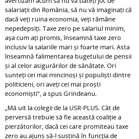
avertizăm acum să nu vă bateți joc de
salariații din România, să nu vă imaginați că
dacă veți ruina economia, veți rămâne
nepedepsiți. Taxe zero pe salariul minim,
așa cum ați promis, înseamnă taxe zero
inclusiv la salariile mari și foarte mari. Asta
înseamnă falimentarea bugetului de pensii
și al celor asigurărilor de sănătate. Ori
sunteți cei mai mincinoși și populiști dintre
politicieni, ori aveți cei mai proști
economiști", a spus Grindeanu.
„Mă uit la colegii de la USR-PLUS. Cât de
perversă trebuie să fie această coaliție a
pierzătorilor, dacă cei care promiteau taxe
zero au ajuns să-l susțină în funcția de