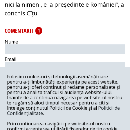
nici la nimeni, e la președintele României”, a
conchis Cîțu.
COMENTARII
1
Nume
Email
Comentariu
Folosim cookie-uri și tehnologii asemănătoare
pentru a-ți îmbunătăți experiența pe acest website,
pentru a-ți oferi conținut și reclame personalizate și
pentru a analiza traficul și audiența website-ului.
Înainte de a continua navigarea pe website-ul nostru
te rugăm să aloci timpul necesar pentru a citi și
Postează comentariu
înțelege conținutul Politicii de Cookie și al
Politicii de
Confidențialitate
.
Doru Vasile Tascau -
09-30-2021
Prin continuarea navigării pe website-ul nostru
Întâi dai foc la casă și apoi ieși in fața reporterilor sa zici:
confirmi acceptarea utilizării fișierelor de tip cookie