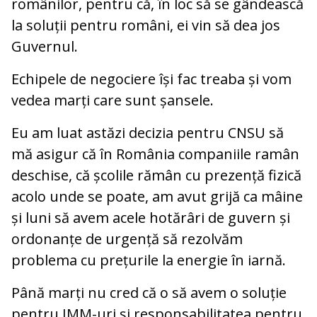
românilor, pentru că, în loc să se gândească
la soluții pentru români, ei vin să dea jos
Guvernul.
Echipele de negociere își fac treaba și vom
vedea marți care sunt șansele.
Eu am luat astăzi decizia pentru CNSU să
mă asigur că în România companiile ramân
deschise, că școlile rămân cu prezență fizică
acolo unde se poate, am avut grijă ca mâine
și luni să avem acele hotărâri de guvern și
ordonanțe de urgență să rezolvăm
problema cu prețurile la energie în iarnă.
Până marți nu cred că o să avem o soluție
pentru IMM-uri și responsabilitatea pentru