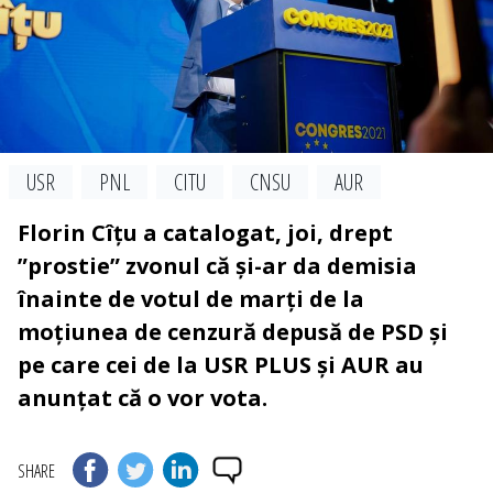
USR
PNL
CITU
CNSU
AUR
Florin Cîțu a catalogat, joi, drept
”prostie” zvonul că și-ar da demisia
înainte de votul de marți de la
moțiunea de cenzură depusă de PSD și
pe care cei de la USR PLUS și AUR au
anunțat că o vor vota.
SHARE