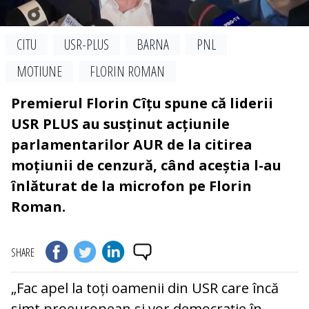
CITU
USR-PLUS
BARNA
PNL
MOTIUNE
FLORIN ROMAN
Premierul Florin Cîțu spune că liderii
USR PLUS au susținut acțiunile
parlamentarilor AUR de la citirea
moțiunii de cenzură, când aceștia l-au
înlăturat de la microfon pe Florin
Roman.
SHARE
„Fac apel la toți oamenii din USR care încă
simt proeuropean și vor democrație în