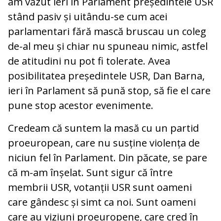
am văzut ieri în Parlament președintele USR
stând pasiv și uitându-se cum acei
parlamentari fără mască bruscau un coleg
de-al meu și chiar nu spuneau nimic, astfel
de atitudini nu pot fi tolerate. Avea
posibilitatea președintele USR, Dan Barna,
ieri în Parlament să pună stop, să fie el care
pune stop acestor evenimente.
Credeam că suntem la masă cu un partid
proeuropean, care nu susține violența de
niciun fel în Parlament. Din păcate, se pare
că m-am înșelat. Sunt sigur că între
membrii USR, votanții USR sunt oameni
care gândesc și simt ca noi. Sunt oameni
care au viziuni proeuropene, care cred în