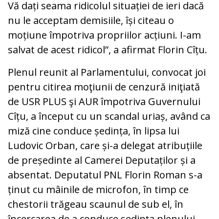
Vă dați seama ridicolul situației de ieri dacă
nu le acceptam demisiile, își citeau o
moțiune împotriva propriilor acțiuni. I-am
salvat de acest ridicol”, a afirmat Florin Cîțu.
Plenul reunit al Parlamentului, convocat joi
pentru citirea moţiunii de cenzură iniţiată
de USR PLUS şi AUR împotriva Guvernului
Cîțu, a început cu un scandal uriaș, având ca
miză cine conduce ședința, în lipsa lui
Ludovic Orban, care și-a delegat atribuțiile
de președinte al Camerei Deputaților și a
absentat. Deputatul PNL Florin Roman s-a
ținut cu mâinile de microfon, în timp ce
chestorii trăgeau scaunul de sub el, în
încercarea de a conduce ședința plenului