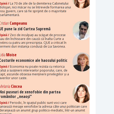
Opinii /
La 70 de zile de la demiterea Cabinetului
Bolojan, nici măcar nu se întrevede formarea unui
nou guvern, care să fie sprijinit de o majoritate
parlamentară.
Cristian
Campeanu
UE pune la zid Curtea Supremă
Opinii /
Zeci de inculpați au scăpat de procese
sau din închisoare din cauză că Înalta Curte a
extins cu patru ani prescripția. CJUE a criticat în
termeni duri instanța condusă de Lia Savonea.
Lidia
Moise
Costurile economice ale haosului politic
Opinii /
Economia nu poate rezista cu retorica
falsă a susținerii intereselor poporului, care, de
fapt, ascunde obsesia menținerii privilegiilor și a
averilor unor caste.
Melania
Cincea
Noi puseuri de xenofobie din partea
românilor „neaoși”
Opinii /
Periodic, în spațiul public sunt voci care
lansează mesaje xenofobe la adresa câte unui politician care
deranjează un anumit grup politico-mediatic, într-un anumit