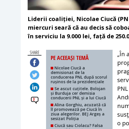
Liderii coaliției, Nicolae Ciucă (P
miercuri seară că au decis să cob
în serviciu la 9.000 lei, față de 250
SHARE
„În 
PE ACEEAȘI TEMĂ
prop
Nicolae Ciucă a
prag
demisionat de la
conducerea PNL după scorul
serv
rușinos de la prezidențiale
PNL 
Se ascut cuțitele. Bolojan
și Burduja cer demisia
And
conducerii PNL și a lui Ciucă
3
Alina Gorghiu, acuzată că
nume
îl promovează pe Ciucă în
susţ
ziua alegerilor. BEJ Argeș a
sesizat Poliția
o po
Ciucă sau Ciolacu? Falsa