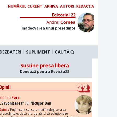
NUMĂRUL CURENT
ARHIVA
AUTORI
REDACȚIA
Editorial 22
Andrei
Cornea
Inadecvarea unui președinte
DEZBATERI
SUPLIMENT
CAUTĂ
Susține presa liberă
Donează pentru Revista22
Opinii
Andreea
Pora
„Savonizarea” lui Nicușor Dan
Opinii /
Puțini sunt cei care mai înțeleg ce vrea
președintele, dacă are de gând să soluționeze