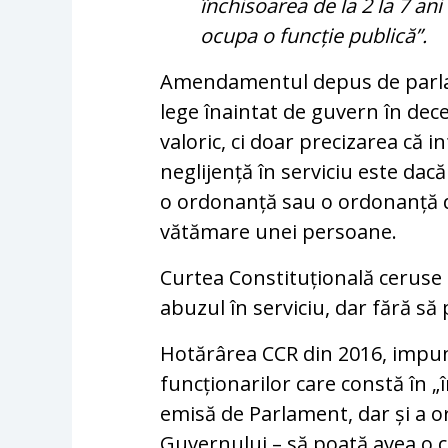
închisoarea de la 2 la 7 ani 
ocupa o funcție publică”.
Amendamentul depus de parlame
lege înaintat de guvern în de
valoric, ci doar precizarea că i
neglijență în serviciu este dac
o ordonanță sau o ordonanță 
vătămare unei persoane.
Curtea Constituțională ceruse 
abuzul în serviciu, dar fără să
Hotărârea CCR din 2016, imp
funcționarilor care constă în „î
emisă de Parlament, dar și a o
Guvernului – să poată avea o 