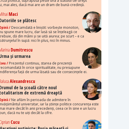
criza politică, suprapusă peste una a statului de drept
și, mai ales, dacă mai are un dram de bună-credință.
Mihai
Maci
Datoriile se plătesc
Opinii /
Deocamdată e liniștit: vorbește monoton,
nu spune mare lucru, dar lasă să se înțeleagă ce
trebuie, dă din mâini și se uită aiurea; pe scurt – e ca
pătrunjelul în supă: nici în plus, nici în minus.
Marina
Dumitrescu
Urma și urmarea
Eseu /
Prezentul continuu, starea de prezență
recomandată în orice spiritualitate, nu presupune
indiferența față de urma lăsată sau de consecințele ei.
Raluca
Alexandrescu
Drumul de la școală către noul
totalitarism de extremă dreaptă
Opinii /
Ne aflăm în perioada de admitere în
învățământul universitar, iar la științe politice concurența este
mai mare decât în anii precedenți, ceea ce în sine e un lucru
bun, dacă nu te uiți decât la cifre.
Ciprian
Cucu
Narațiuni putiniste: Rusia măreață și