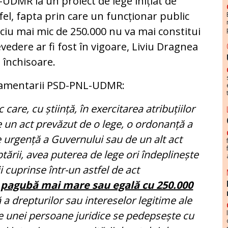
UDMR la un proiect de lege inițiat de
el, fapta prin care un funcționar public
ciu mai mic de 250.000 nu va mai constitui
vedere ar fi fost în vigoare, Liviu Dragnea
 închisoare.
amentarii PSD-PNL-UDMR:
care, cu știință, în exercitarea atribuțiilor
e un act prevăzut de o lege, o ordonanță a
 urgență a Guvernului sau de un alt act
tării, avea puterea de lege ori îndeplinește
i cuprinse într-un astfel de act
 pagubă mai mare sau egală cu 250.000
a drepturilor sau intereselor legitime ale
le unei persoane juridice se pedepsește cu