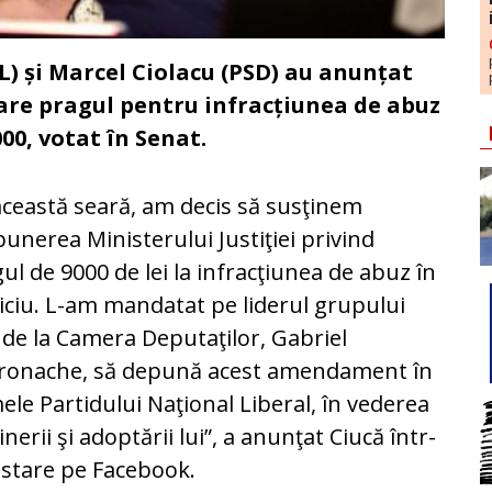
NL) și Marcel Ciolacu (PSD) au anunțat
oare pragul pentru infracțiunea de abuz
.000, votat în Senat.
această seară, am decis să susţinem
unerea Ministerului Justiţiei privind
ul de 9000 de lei la infracţiunea de abuz în
iciu. L-am mandatat pe liderul grupului
de la Camera Deputaţilor, Gabriel
ronache, să depună acest amendament în
le Partidului Naţional Liberal, în vederea
inerii şi adoptării lui”, a anunţat Ciucă într-
stare pe Facebook.