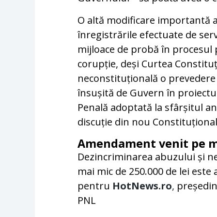
O altă modificare importantă a
înregistrările efectuate de servi
mijloace de probă în procesul p
corupție, deși Curtea Constituț
neconstituțională o prevedere
însușită de Guvern în proiectu
Penală adoptată la sfârșitul anu
discuție din nou Constituțional
Amendament venit pe ma
Dezincriminarea abuzului și neg
mai mic de 250.000 de lei este 
pentru
HotNews.ro
,
președin
PNL