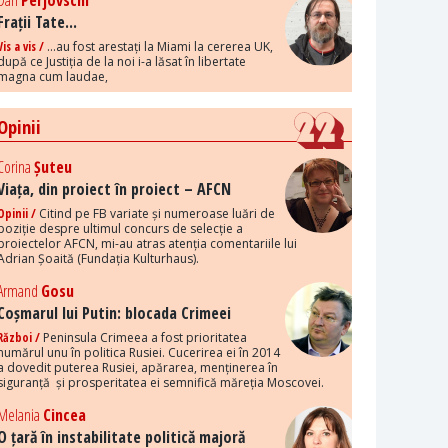
Dan
Perjovschi
Frații Tate...
Vis a vis /
...au fost arestați la Miami la cererea UK,
după ce Justiția de la noi i-a lăsat în libertate
magna cum laudae,
Opinii
Corina
Șuteu
Viața, din proiect în proiect – AFCN
Opinii /
Citind pe FB variate și numeroase luări de
poziție despre ultimul concurs de selecție a
proiectelor AFCN, mi-au atras atenția comentariile lui
Adrian Șoaită (Fundația Kulturhaus).
Armand
Gosu
Coșmarul lui Putin: blocada Crimeei
Război /
Peninsula Crimeea a fost prioritatea
numărul unu în politica Rusiei. Cucerirea ei în 2014
a dovedit puterea Rusiei, apărarea, menținerea în
siguranță și prosperitatea ei semnifică măreția Moscovei.
Melania
Cincea
O țară în instabilitate politică majoră