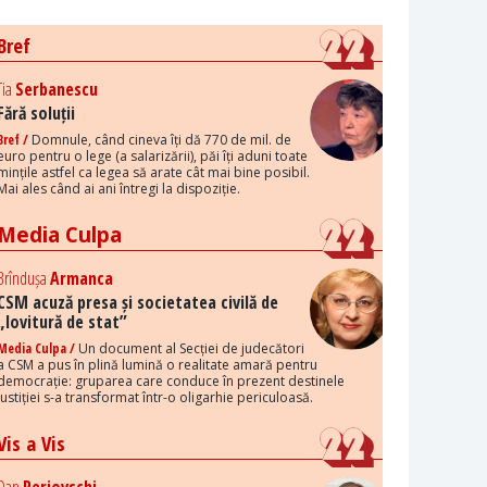
Bref
Tia
Serbanescu
Fără soluții
Bref /
Domnule, când cineva îți dă 770 de mil. de
euro pentru o lege (a salarizării), păi îți aduni toate
mințile astfel ca legea să arate cât mai bine posibil.
Mai ales când ai ani întregi la dispoziție.
Media Culpa
Brîndușa
Armanca
CSM acuză presa și societatea civilă de
„lovitură de stat”
Media Culpa /
Un document al Secției de judecători
a CSM a pus în plină lumină o realitate amară pentru
democrație: gruparea care conduce în prezent destinele
justiției s-a transformat într-o oligarhie periculoasă.
Vis a Vis