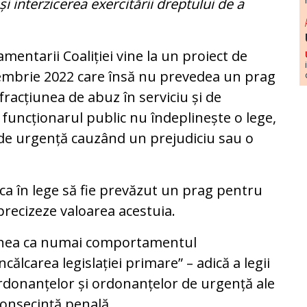
și interzicerea exercitării dreptului de a
ntarii Coaliției vine la un proiect de
cembrie 2022 care însă nu prevedea un prag
nfracțiunea de abuz în serviciu și de
ă funcționarul public nu îndeplinește o lege,
de urgență cauzând un prejudiciu sau o
ca în lege să fie prevăzut un prag pentru
 precizeze valoarea acestuia.
unea ca numai comportamentul
ncălcarea legislației primare” – adică a legii
rdonanțelor și ordonanțelor de urgență ale
consecință penală.