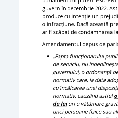
parlamentarii puterii PSD-PNL-
guvern în decembrie 2022. Astf
produce cu intenție un prejudi
o infracțiune. Dacă această pre
ar fi scăpat de condamnarea la
Amendamentul depus de parl
„Fapta funcționarului public 
de serviciu, nu îndeplineșt
guvernului, o ordonanță de
normativ care, la data adop
cu încălcarea unei dispoziți
normativ, cauzând astfel
o
de lei
ori o vătămare gravă 
unei persoane fizice sau a