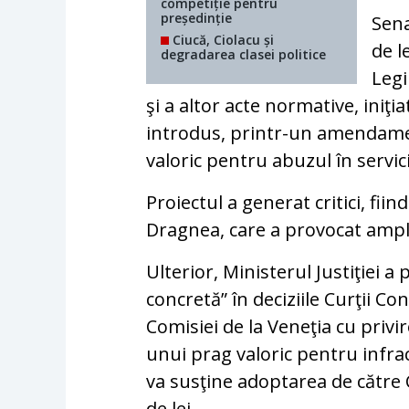
competiție pentru
președinție
Sena
Ciucă, Ciolacu și
de l
degradarea clasei politice
Legi
şi a altor acte normative, iniţi
introdus, printr-un amendamen
valoric pentru abuzul în servi
Proiectul a generat critici, f
Dragnea, care a provocat ampl
Ulterior, Ministerul Justiţiei a 
concretă” în deciziile Curţii Co
Comisiei de la Veneţia cu privi
unui prag valoric pentru infrac
va susţine adoptarea de către
de lei.