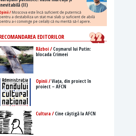
inevitabilă (II)
Opinii /
Moscova este încă suficient de puternică
pentru a destabiliza un stat mai slab și suficient de abilă
pentru a-i convinge pe ceilalți că nu merită să-l apere.
RECOMANDAREA EDITORILOR
Război /
Coșmarul lui Putin:
blocada Crimeei
Opinii /
Viața, din proiect în
proiect – AFCN
Cultura /
Cine câștigă la AFCN