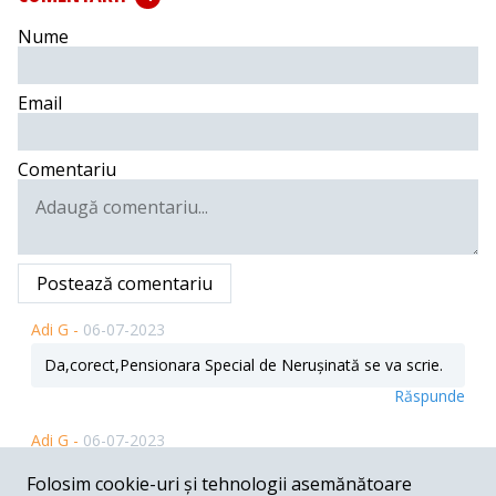
Nume
Email
Comentariu
Postează comentariu
Adi G -
06-07-2023
Da,corect,Pensionara Special de Nerușinată se va scrie.
Răspunde
Adi G -
06-07-2023
Magistrații,ciumä și coronavirus.. atâta läcomie..
Folosim cookie-uri și tehnologii asemănătoare