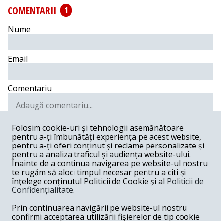
COMENTARII
1
Nume
Email
Comentariu
Folosim cookie-uri și tehnologii asemănătoare
pentru a-ți îmbunătăți experiența pe acest website,
Postează comentariu
pentru a-ți oferi conținut și reclame personalizate și
pentru a analiza traficul și audiența website-ului.
asa si?... -
02-20-2019
Înainte de a continua navigarea pe website-ul nostru
te rugăm să aloci timpul necesar pentru a citi și
Asa si? "ne exprimam ingrijorarea...bla bla bla..." Asa si?
înțelege conținutul Politicii de Cookie și al
Politicii de
Comisia Europeana trebuie (trebuia de mult deja !) sa
Confidențialitate
.
actioneze in justitie (CJEU) guvernul Romaniei pentru ne-
respectarea tratatelor semnate. Degeaba faci un tratat
Prin continuarea navigării pe website-ul nostru
daca nu este automat urmat de o procedure
judecatoreasca. E ca si cand ai declara hotia ilegala dar
confirmi acceptarea utilizării fișierelor de tip cookie