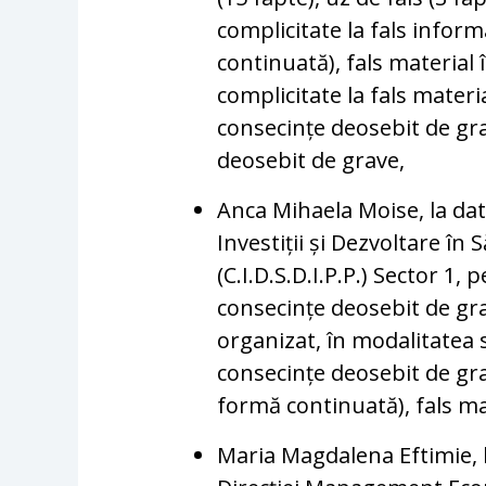
complicitate la fals inform
continuată), fals material 
complicitate la fals materia
consecințe deosebit de gra
deosebit de grave,
Anca Mihaela Moise, la dat
Investiții și Dezvoltare în
(C.I.D.S.D.I.P.P.) Sector 1,
consecințe deosebit de gra
organizat, în modalitatea s
consecințe deosebit de grav
formă continuată), fals mate
Maria Magdalena Eftimie, l