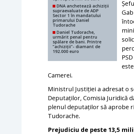
Șefu
DNA anchetează achiziții
supraevaluate de ADP
Gabr
Sector 1 în mandatului
primarului Daniel
înto
Tudorache
mini
Daniel Tudorache,
urmărit penal pentru
soli
spălare de bani. Printre
”achiziții”- diamant de
perc
192.000 euro
PSD 
este
Camerei.
Ministrul Justiției a adresat 
Deputaților, Comisia Juridică dâ
plenul deputaților să aprobe ri
Tudorache.
Prejudiciu de peste 13,5 mi