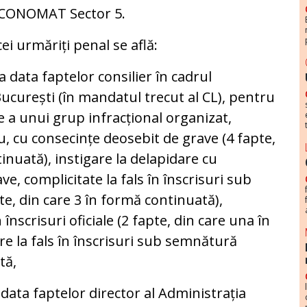
SC ECONOMAT Sector 5.
i urmăriți penal se află:
 data faptelor consilier în cadrul
București (în mandatul trecut al CL), pentru
re a unui grup infracțional organizat,
iu, cu consecințe deosebit de grave (4 fapte,
inuată), instigare la delapidare cu
e, complicitate la fals în înscrisuri sub
e, din care 3 în formă continuată),
n înscrisuri oficiale (2 fapte, din care una în
re la fals în înscrisuri sub semnătură
tă,
 data faptelor director al Administrația