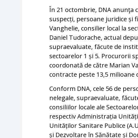
În 21 octombrie, DNA anunţa c
suspecți, persoane juridice și f
Vanghelie, consilier local la se
Daniel Tudorache, actual deput
supraevaluate, făcute de institu
sectoarelor 1 și 5. Procurorii s
coordonată de către Marian Vang
contracte peste 13,5 milioane 
Conform DNA, cele 56 de perso
nelegale, supraevaluate, făcut
consiliilor locale ale Sectoarel
respectiv Administrația Unităț
Unităților Sanitare Publice (A.U
și Dezvoltare în Sănătate și Do