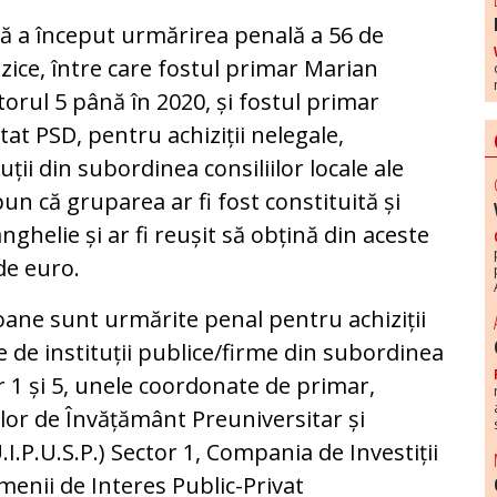
ă a început urmărirea penală a 56 de
izice, între care fostul primar Marian
ctorul 5 până în 2020, și fostul primar
at PSD, pentru achiziții nelegale,
ții din subordinea consiliilor locale ale
pun că gruparea ar fi fost constituită și
helie și ar fi reușit să obțină din aceste
de euro.
ane sunt urmărite penal pentru achiziții
e de instituții publice/firme din subordinea
or 1 și 5, unele coordonate de primar,
ilor de Învățământ Preuniversitar și
.I.P.U.S.P.) Sector 1, Compania de Investiții
menii de Interes Public-Privat