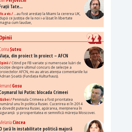
Dan
Perjovschi
Frații Tate...
Vis a vis /
...au fost arestați la Miami la cererea UK,
după ce Justiția de la noi i-a lăsat în libertate
magna cum laudae,
Opinii
Corina
Șuteu
Viața, din proiect în proiect – AFCN
Opinii /
Citind pe FB variate și numeroase luări de
poziție despre ultimul concurs de selecție a
proiectelor AFCN, mi-au atras atenția comentariile lui
Adrian Șoaită (Fundația Kulturhaus).
Armand
Gosu
Coșmarul lui Putin: blocada Crimeei
Război /
Peninsula Crimeea a fost prioritatea
numărul unu în politica Rusiei. Cucerirea ei în 2014
a dovedit puterea Rusiei, apărarea, menținerea în
siguranță și prosperitatea ei semnifică măreția Moscovei.
Melania
Cincea
O țară în instabilitate politică majoră