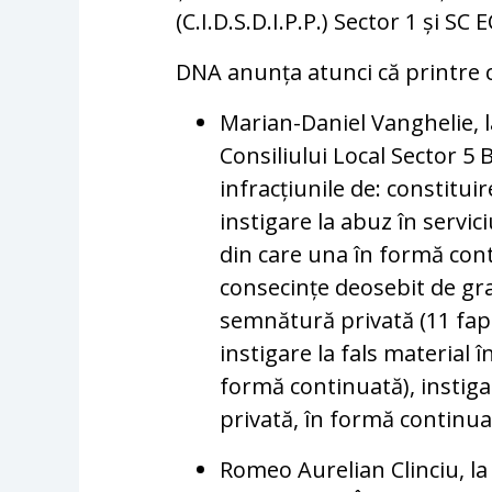
(C.I.D.S.D.I.P.P.) Sector 1 și 
DNA anunța atunci că printre ce
Marian-Daniel Vanghelie, la
Consiliului Local Sector 5 
infracțiunile de: constitui
instigare la abuz în servic
din care una în formă cont
consecințe deosebit de grav
semnătură privată (11 fapt
instigare la fals material î
formă continuată), instiga
privată, în formă continua
Romeo Aurelian Clinciu, la