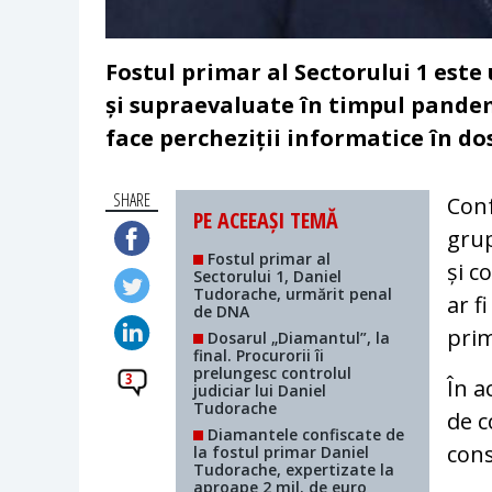
Fostul primar al Sectorului 1 este
și supraevaluate în timpul pande
face percheziții informatice în do
SHARE
Conf
PE ACEEAȘI TEMĂ
grup
Fostul primar al
și c
Sectorului 1, Daniel
Tudorache, urmărit penal
ar f
de DNA
prim
Dosarul „Diamantul”, la
final. Procurorii îi
prelungesc controlul
3
În a
judiciar lui Daniel
Tudorache
de c
Diamantele confiscate de
cons
la fostul primar Daniel
Tudorache, expertizate la
aproape 2 mil. de euro