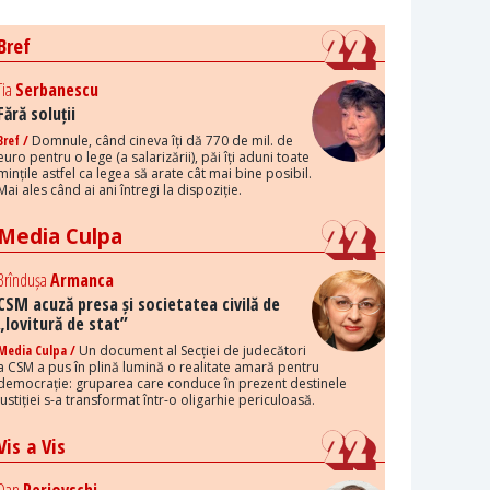
Bref
Tia
Serbanescu
Fără soluții
Bref /
Domnule, când cineva îți dă 770 de mil. de
euro pentru o lege (a salarizării), păi îți aduni toate
mințile astfel ca legea să arate cât mai bine posibil.
Mai ales când ai ani întregi la dispoziție.
Media Culpa
Brîndușa
Armanca
CSM acuză presa și societatea civilă de
„lovitură de stat”
Media Culpa /
Un document al Secției de judecători
a CSM a pus în plină lumină o realitate amară pentru
democrație: gruparea care conduce în prezent destinele
justiției s-a transformat într-o oligarhie periculoasă.
Vis a Vis