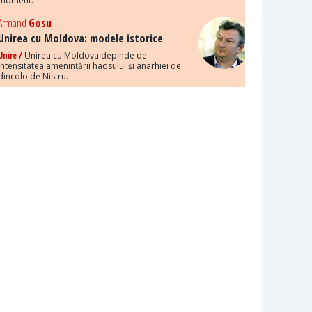
moment.
Armand
Gosu
Unirea cu Moldova: modele istorice
Unire /
Unirea cu Moldova depinde de
intensitatea amenințării haosului și anarhiei de
dincolo de Nistru.