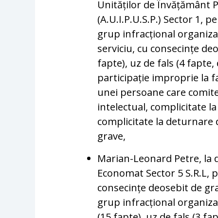
Unităților de Învățământ P
(A.U.I.P.U.S.P.) Sector 1, p
grup infracțional organizat
serviciu, cu consecințe deo
fapte), uz de fals (4 fapte
participație improprie la fa
unei persoane care comite 
intelectual, complicitate l
complicitate la deturnare 
grave,
Marian-Leonard Petre, la d
Economat Sector 5 S.R.L, pe
consecințe deosebit de gra
grup infracțional organizat,
(15 fapte), uz de fals (3 f