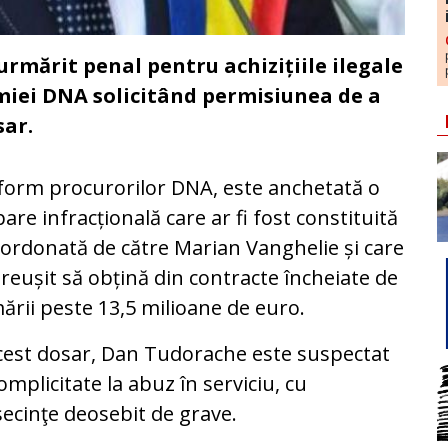
 urmărit penal pentru achizițiile ilegale
miei DNA solicitând permisiunea de a
sar.
orm procurorilor DNA, este anchetată o
are infracțională care ar fi fost constituită
oordonată de către Marian Vanghelie și care
i reușit să obțină din contracte încheiate de
ării peste 13,5 milioane de euro.
cest dosar, Dan Tudorache este suspectat
omplicitate la abuz în serviciu, cu
ecinţe deosebit de grave.