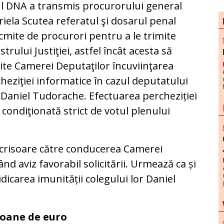
l DNA a transmis procurorului general
iela Scutea referatul şi dosarul penal
cmite de procurori pentru a le trimite
strului Justiţiei, astfel încât acesta să
cite Camerei Deputaţilor încuviinţarea
heziţiei informatice în cazul deputatului
Daniel Tudorache. Efectuarea percheziției
 condiţionată strict de votul plenului
o scrisoare către conducerea Camerei
nd aviz favorabil solicitării. Urmează ca și
dicarea imunității colegului lor Daniel
lioane de euro