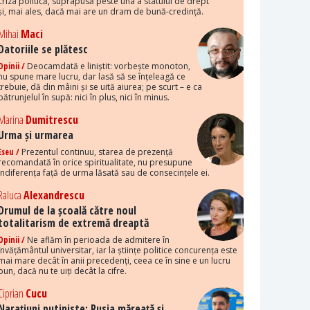
criza politică, suprapusă peste una a statului de drept
și, mai ales, dacă mai are un dram de bună-credință.
Mihai
Maci
Datoriile se plătesc
Opinii /
Deocamdată e liniștit: vorbește monoton,
nu spune mare lucru, dar lasă să se înțeleagă ce
trebuie, dă din mâini și se uită aiurea; pe scurt – e ca
pătrunjelul în supă: nici în plus, nici în minus.
Marina
Dumitrescu
Urma și urmarea
Eseu /
Prezentul continuu, starea de prezență
recomandată în orice spiritualitate, nu presupune
indiferența față de urma lăsată sau de consecințele ei.
Raluca
Alexandrescu
Drumul de la școală către noul
totalitarism de extremă dreaptă
Opinii /
Ne aflăm în perioada de admitere în
învățământul universitar, iar la științe politice concurența este
mai mare decât în anii precedenți, ceea ce în sine e un lucru
bun, dacă nu te uiți decât la cifre.
Ciprian
Cucu
Narațiuni putiniste: Rusia măreață și