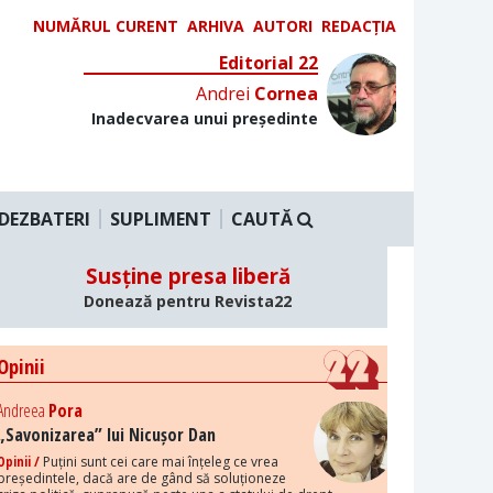
NUMĂRUL CURENT
ARHIVA
AUTORI
REDACȚIA
Editorial 22
Andrei
Cornea
Inadecvarea unui președinte
DEZBATERI
SUPLIMENT
CAUTĂ
Susține presa liberă
Donează pentru Revista22
Opinii
Andreea
Pora
„Savonizarea” lui Nicușor Dan
Opinii /
Puțini sunt cei care mai înțeleg ce vrea
președintele, dacă are de gând să soluționeze