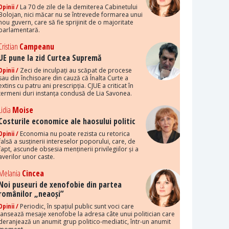
Opinii /
La 70 de zile de la demiterea Cabinetului
Bolojan, nici măcar nu se întrevede formarea unui
nou guvern, care să fie sprijinit de o majoritate
parlamentară.
Cristian
Campeanu
UE pune la zid Curtea Supremă
Opinii /
Zeci de inculpați au scăpat de procese
sau din închisoare din cauză că Înalta Curte a
extins cu patru ani prescripția. CJUE a criticat în
termeni duri instanța condusă de Lia Savonea.
Lidia
Moise
Costurile economice ale haosului politic
Opinii /
Economia nu poate rezista cu retorica
falsă a susținerii intereselor poporului, care, de
fapt, ascunde obsesia menținerii privilegiilor și a
averilor unor caste.
Melania
Cincea
Noi puseuri de xenofobie din partea
românilor „neaoși”
Opinii /
Periodic, în spațiul public sunt voci care
lansează mesaje xenofobe la adresa câte unui politician care
deranjează un anumit grup politico-mediatic, într-un anumit