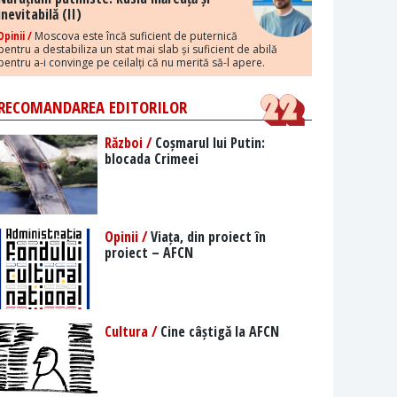
inevitabilă (II)
Opinii /
Moscova este încă suficient de puternică
pentru a destabiliza un stat mai slab și suficient de abilă
pentru a-i convinge pe ceilalți că nu merită să-l apere.
RECOMANDAREA EDITORILOR
Război /
Coșmarul lui Putin:
blocada Crimeei
Opinii /
Viața, din proiect în
proiect – AFCN
Cultura /
Cine câștigă la AFCN