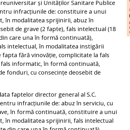
reuniversitar și Unităților Sanitare Publice
entru infracțiunile de: constituire a unui
, în modalitatea sprijinirii, abuz în
sebit de grave (2 fapte), fals intelectual (18
, din care una în formă continuată),
ls intelectual, în modalitatea instigării
fapta fără vinovăție, complicitate la fals
a fals informatic, în formă continuată,
de fonduri, cu consecințe deosebit de
ata faptelor director general al S.C.
ntru infracțiunile de: abuz în serviciu, cu
ve, în formă continuată, constituire a unui
 în modalitatea sprijinirii, fals intelectual
apte din care una în formă continuată),