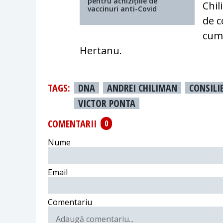
pentru achizițiile de
Chil
vaccinuri anti-Covid
de c
cumn
Hertanu.
TAGS:
DNA
ANDREI CHILIMAN
CONSILI
VICTOR PONTA
COMENTARII
0
Nume
Email
Comentariu