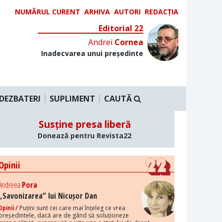
NUMĂRUL CURENT
ARHIVA
AUTORI
REDACȚIA
Editorial 22
Andrei
Cornea
Inadecvarea unui președinte
DEZBATERI
SUPLIMENT
CAUTĂ
Susține presa liberă
Donează pentru Revista22
Opinii
Andreea
Pora
„Savonizarea” lui Nicușor Dan
Opinii /
Puțini sunt cei care mai înțeleg ce vrea
președintele, dacă are de gând să soluționeze