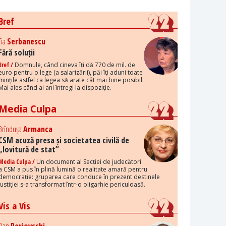
Bref
Tia
Serbanescu
Fără soluții
Bref /
Domnule, când cineva îți dă 770 de mil. de
euro pentru o lege (a salarizării), păi îți aduni toate
mințile astfel ca legea să arate cât mai bine posibil.
Mai ales când ai ani întregi la dispoziție.
Media Culpa
Brîndușa
Armanca
CSM acuză presa și societatea civilă de
„lovitură de stat”
Media Culpa /
Un document al Secției de judecători
a CSM a pus în plină lumină o realitate amară pentru
democrație: gruparea care conduce în prezent destinele
justiției s-a transformat într-o oligarhie periculoasă.
Vis a Vis