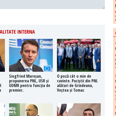
ALITATE INTERNA
Siegfried Mureșan,
O poză cât o mie de
propunerea PNL, USR și
cuvinte. Puciștii din PNL
R
UDMR pentru funcția de
alături de Grindeanu,
a
premier.
Veștea și Tomac