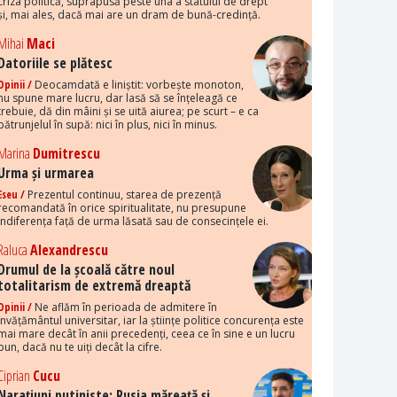
criza politică, suprapusă peste una a statului de drept
și, mai ales, dacă mai are un dram de bună-credință.
Mihai
Maci
Datoriile se plătesc
Opinii /
Deocamdată e liniștit: vorbește monoton,
nu spune mare lucru, dar lasă să se înțeleagă ce
trebuie, dă din mâini și se uită aiurea; pe scurt – e ca
pătrunjelul în supă: nici în plus, nici în minus.
Marina
Dumitrescu
Urma și urmarea
Eseu /
Prezentul continuu, starea de prezență
recomandată în orice spiritualitate, nu presupune
indiferența față de urma lăsată sau de consecințele ei.
Raluca
Alexandrescu
Drumul de la școală către noul
totalitarism de extremă dreaptă
Opinii /
Ne aflăm în perioada de admitere în
învățământul universitar, iar la științe politice concurența este
mai mare decât în anii precedenți, ceea ce în sine e un lucru
bun, dacă nu te uiți decât la cifre.
Ciprian
Cucu
Narațiuni putiniste: Rusia măreață și