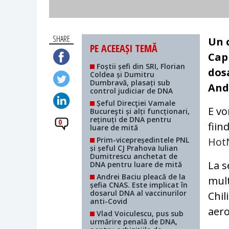
SHARE
Un c
PE ACEEAȘI TEMĂ
Capi
Foștii șefi din SRI, Florian
dosa
Coldea și Dumitru
Dumbravă, plasați sub
And
control judiciar de DNA
Șeful Direcţiei Vamale
E vo
Bucureşti și alți funcționari,
reținuți de DNA pentru
0
fiin
luare de mită
Prim-vicepreședintele PNL
Hot
și șeful CJ Prahova Iulian
Dumitrescu anchetat de
La s
DNA pentru luare de mită
Andrei Baciu pleacă de la
mult
șefia CNAS. Este implicat în
dosarul DNA al vaccinurilor
Chil
anti-Covid
aero
Vlad Voiculescu, pus sub
urmărire penală de DNA,