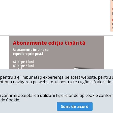
Abonamente ediția tipărită
Abonamente interne cu
expediere prin poștă
45 lei pe 3 luni
80 lei pe 6 luni
150 lei pe 1 an
entru a-ți îmbunătăți experiența pe acest website, pentru a-
Abonamente interne cu
ontinua navigarea pe website-ul nostru te rugăm să aloci timpu
ridicare de la redacție
36 lei pe 3 luni
62 lei pe 6 luni
onfirmi acceptarea utilizării fișierelor de tip cookie conform
115 lei pe 1 an
a de Cookie.
Sunt de acord
© 2026 Revista 22