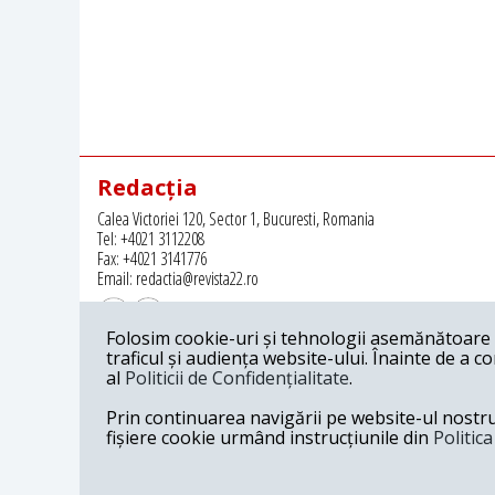
Redacția
Calea Victoriei 120, Sector 1, Bucuresti, Romania
Tel: +4021 3112208
Fax: +4021 3141776
Email: redactia@revista22.ro
Folosim cookie-uri și tehnologii asemănătoare p
traficul și audiența website-ului. Înainte de a c
al
Politicii de Confidențialitate
.
Revista 22 este editata de
Grupul pentru Dialog Social
Prin continuarea navigării pe website-ul nostru c
fișiere cookie urmând instrucțiunile din
Politic