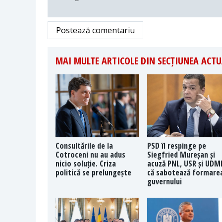
Postează comentariu
MAI MULTE ARTICOLE DIN SECȚIUNEA ACTU
Consultările de la
PSD îl respinge pe
Cotroceni nu au adus
Siegfried Mureșan și
nicio soluție. Criza
acuză PNL, USR și UDM
politică se prelungește
că sabotează formare
guvernului