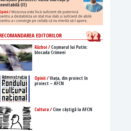
inevitabilă (II)
Opinii /
Moscova este încă suficient de puternică
pentru a destabiliza un stat mai slab și suficient de abilă
pentru a-i convinge pe ceilalți că nu merită să-l apere.
RECOMANDAREA EDITORILOR
Război /
Coșmarul lui Putin:
blocada Crimeei
Opinii /
Viața, din proiect în
proiect – AFCN
Cultura /
Cine câștigă la AFCN