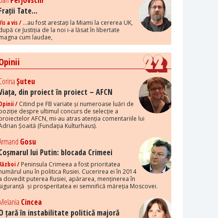
Dan
Perjovschi
Frații Tate...
Vis a vis /
...au fost arestați la Miami la cererea UK,
după ce Justiția de la noi i-a lăsat în libertate
magna cum laudae,
Opinii
Corina
Șuteu
Viața, din proiect în proiect – AFCN
Opinii /
Citind pe FB variate și numeroase luări de
poziție despre ultimul concurs de selecție a
proiectelor AFCN, mi-au atras atenția comentariile lui
Adrian Șoaită (Fundația Kulturhaus).
Armand
Gosu
Coșmarul lui Putin: blocada Crimeei
Război /
Peninsula Crimeea a fost prioritatea
numărul unu în politica Rusiei. Cucerirea ei în 2014
a dovedit puterea Rusiei, apărarea, menținerea în
siguranță și prosperitatea ei semnifică măreția Moscovei.
Melania
Cincea
O țară în instabilitate politică majoră