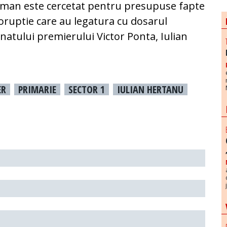
iman este cercetat pentru presupuse fapte
oruptie care au legatura cu dosarul
atului premierului Victor Ponta, Iulian
ER
PRIMARIE
SECTOR 1
IULIAN HERTANU