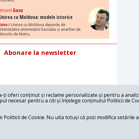
moment.
Armand
Gosu
Unirea cu Moldova: modele istorice
Unire /
Unirea cu Moldova depinde de
intensitatea amenințării haosului și anarhiei de
dincolo de Nistru.
Abonare la newsletter
ți oferi conținut și reclame personalizate și pentru a anali
l necesar pentru a citi și înțelege conținutul Politicii de Co
 Politicii de Cookie. Nu uita totuși că poți modifica setările 