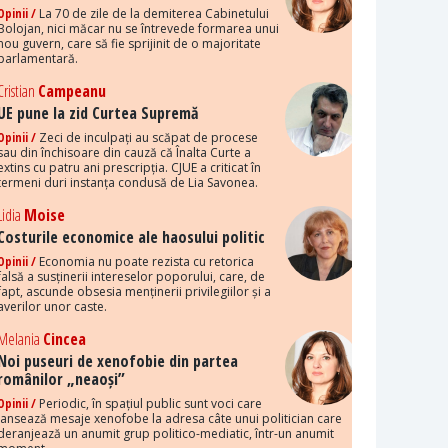
Opinii /
La 70 de zile de la demiterea Cabinetului
Bolojan, nici măcar nu se întrevede formarea unui
nou guvern, care să fie sprijinit de o majoritate
parlamentară.
Cristian
Campeanu
UE pune la zid Curtea Supremă
Opinii /
Zeci de inculpați au scăpat de procese
sau din închisoare din cauză că Înalta Curte a
extins cu patru ani prescripția. CJUE a criticat în
termeni duri instanța condusă de Lia Savonea.
Lidia
Moise
Costurile economice ale haosului politic
Opinii /
Economia nu poate rezista cu retorica
falsă a susținerii intereselor poporului, care, de
fapt, ascunde obsesia menținerii privilegiilor și a
averilor unor caste.
Melania
Cincea
Noi puseuri de xenofobie din partea
românilor „neaoși”
Opinii /
Periodic, în spațiul public sunt voci care
lansează mesaje xenofobe la adresa câte unui politician care
deranjează un anumit grup politico-mediatic, într-un anumit