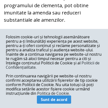
programului de clementa, pot obtine
imunitate la amenda sau reduceri
substantiale ale amenzilor.
COMENTARII
0
Folosim cookie-uri și tehnologii asemănătoare
pentru a-ți îmbunătăți experiența pe acest website,
Nume
pentru a-ți oferi conținut și reclame personalizate și
pentru a analiza traficul și audiența website-ului.
Înainte de a continua navigarea pe website-ul nostru
Email
te rugăm să aloci timpul necesar pentru a citi și
înțelege conținutul Politicii de Cookie și al
Politicii de
Confidențialitate
.
Comentariu
Prin continuarea navigării pe website-ul nostru
confirmi acceptarea utilizării fișierelor de tip cookie
conform Politicii de Cookie. Nu uita totuși că poți
modifica setările acestor fișiere cookie urmând
instrucțiunile din
Politica de Cookie.
Postează comentariu
Sunt de acord