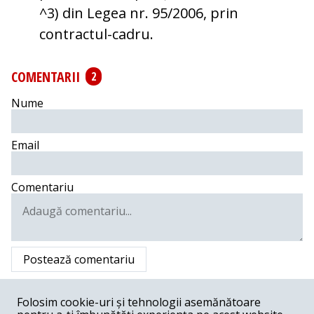
^3) din Legea nr. 95/2006, prin
contractul-cadru.
COMENTARII
2
Nume
Email
Comentariu
Postează comentariu
Dumitru Butnariu -
06-28-2021
Folosim cookie-uri și tehnologii asemănătoare
O initiativa excelenta. Ar trebui sa urmeze introducerea