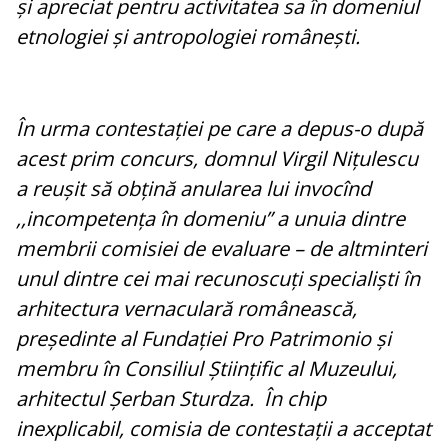
și apreciat pentru activitatea sa în domeniul
etnologiei și antropologiei românești.
În urma contestației pe care a depus-o după
acest prim concurs, domnul Virgil Nițulescu
a reușit să obțină anularea lui invocînd
,,incompetența în domeniu” a unuia dintre
membrii comisiei de evaluare – de altminteri
unul dintre cei mai recunoscuți specialiști în
arhitectura vernaculară românească,
președinte al Fundației Pro Patrimonio și
membru în Consiliul Științific al Muzeului,
arhitectul Șerban Sturdza. În chip
inexplicabil, comisia de contestații a acceptat