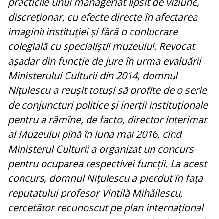
practicile unui manageriat lipsit de viziune,
discreționar, cu efecte directe în afectarea
imaginii instituției și fără o conlucrare
colegială cu specialiștii muzeului. Revocat
așadar din funcție de jure în urma evaluării
Ministerului Culturii din 2014, domnul
Nițulescu a reușit totuși să profite de o serie
de conjuncturi politice și inerții instituționale
pentru a rămîne, de facto, director interimar
al Muzeului pînă în luna mai 2016, cînd
Ministerul Culturii a organizat un concurs
pentru ocuparea respectivei funcții. La acest
concurs, domnul Nițulescu a pierdut în fața
reputatului profesor Vintilă Mihăilescu,
cercetător recunoscut pe plan internațional