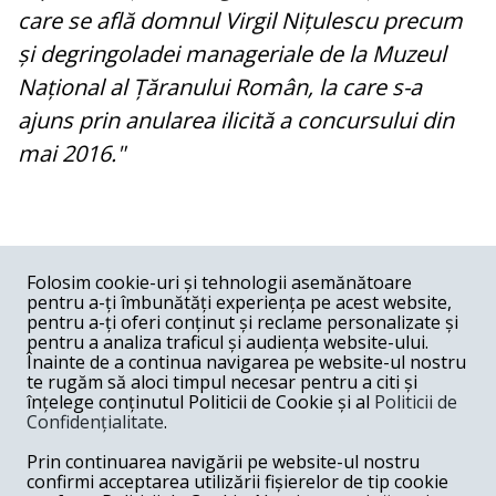
care se află domnul Virgil Nițulescu precum
și degringoladei manageriale de la Muzeul
Național al Țăranului Român, la care s-a
ajuns prin anularea ilicită a concursului din
mai 2016."
COMENTARII
0
Folosim cookie-uri și tehnologii asemănătoare
pentru a-ți îmbunătăți experiența pe acest website,
Nume
pentru a-ți oferi conținut și reclame personalizate și
pentru a analiza traficul și audiența website-ului.
Înainte de a continua navigarea pe website-ul nostru
Email
te rugăm să aloci timpul necesar pentru a citi și
înțelege conținutul Politicii de Cookie și al
Politicii de
Confidențialitate
.
Comentariu
Prin continuarea navigării pe website-ul nostru
confirmi acceptarea utilizării fișierelor de tip cookie