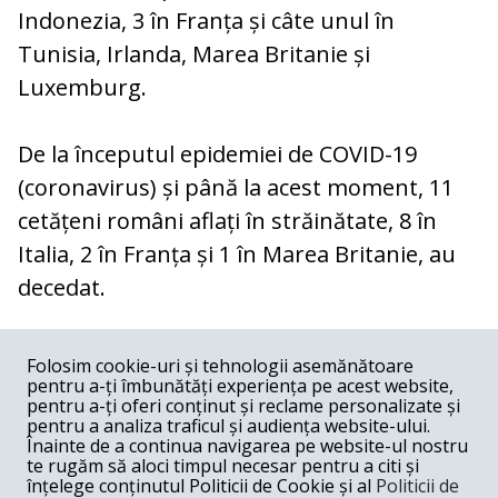
Indonezia, 3 în Franța și câte unul în
Tunisia, Irlanda, Marea Britanie și
Luxemburg.
De la începutul epidemiei de COVID-19
(coronavirus) și până la acest moment, 11
cetățeni români aflați în străinătate, 8 în
Italia, 2 în Franța și 1 în Marea Britanie, au
decedat.
COMENTARII
0
Folosim cookie-uri și tehnologii asemănătoare
pentru a-ți îmbunătăți experiența pe acest website,
Nume
pentru a-ți oferi conținut și reclame personalizate și
pentru a analiza traficul și audiența website-ului.
Înainte de a continua navigarea pe website-ul nostru
Email
te rugăm să aloci timpul necesar pentru a citi și
înțelege conținutul Politicii de Cookie și al
Politicii de