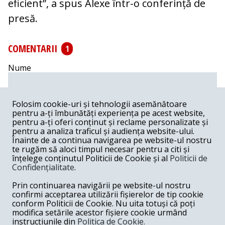
eficient”, a spus Alexe într-o conferință de
presă.
COMENTARII
1
Nume
Email
Folosim cookie-uri și tehnologii asemănătoare
pentru a-ți îmbunătăți experiența pe acest website,
pentru a-ți oferi conținut și reclame personalizate și
Comentariu
pentru a analiza traficul și audiența website-ului.
Înainte de a continua navigarea pe website-ul nostru
te rugăm să aloci timpul necesar pentru a citi și
înțelege conținutul Politicii de Cookie și al
Politicii de
Confidențialitate
.
Postează comentariu
Prin continuarea navigării pe website-ul nostru
confirmi acceptarea utilizării fișierelor de tip cookie
emil -
04-14-2020
conform Politicii de Cookie. Nu uita totuși că poți
modifica setările acestor fișiere cookie urmând
Raluca planeaza iar oamenii rai defriseaza...
instrucțiunile din
Politica de Cookie.