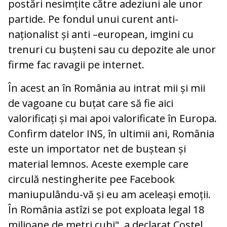
postări nesimțite către adeziuni ale unor
partide. Pe fondul unui curent anti-
naționalist și anti –european, imgini cu
trenuri cu bușteni sau cu depozite ale unor
firme fac ravagii pe internet.
În acest an în România au intrat mii și mii
de vagoane cu buțat care să fie aici
valorificați și mai apoi valorificate în Europa.
Confirm datelor INS, în ultimii ani, România
este un importator net de buștean și
material lemnos. Aceste exemple care
circulă nestingherite pee Facebook
maniupulându-vă și eu am aceleași emoții.
În România astîzi se pot exploata legal 18
milioane de metri cubi", a declarat Costel