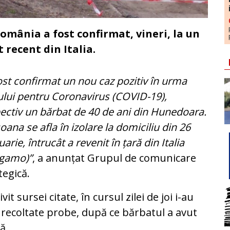
omânia a fost confirmat, vineri, la un
recent din Italia.
ost confirmat un nou caz pozitiv în urma
ului pentru Coronavirus (COVID-19),
ectiv un bărbat de 40 de ani din Hunedoara.
oana se afla în izolare la domiciliu din 26
uarie, întrucât a revenit în țară din Italia
rgamo)”
, a anunțat Grupul de comunicare
tegică.
ivit sursei citate, în cursul zilei de joi i-au
 recoltate probe, după ce bărbatul a avut
ă.