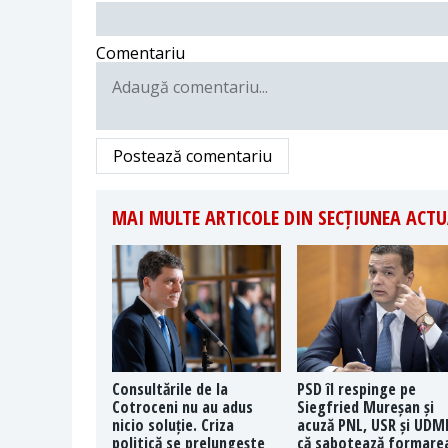
Comentariu
Postează comentariu
MAI MULTE ARTICOLE DIN SECȚIUNEA ACTU
Consultările de la
PSD îl respinge pe
Cotroceni nu au adus
Siegfried Mureșan și
nicio soluție. Criza
acuză PNL, USR și UDM
politică se prelungește
că sabotează formare