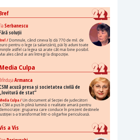
Bref
Tia
Serbanescu
Fără soluții
Bref /
Domnule, când cineva îți dă 770 de mil. de
euro pentru o lege (a salarizării), păi îți aduni toate
mințile astfel ca legea să arate cât mai bine posibil.
Mai ales când ai ani întregi la dispoziție.
Media Culpa
Brîndușa
Armanca
CSM acuză presa și societatea civilă de
„lovitură de stat”
Media Culpa /
Un document al Secției de judecători
a CSM a pus în plină lumină o realitate amară pentru
democrație: gruparea care conduce în prezent destinele
justiției s-a transformat într-o oligarhie periculoasă.
Vis a Vis