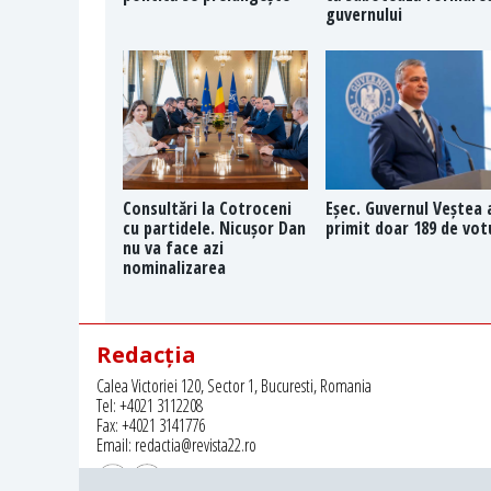
guvernului
Consultări la Cotroceni
Eșec. Guvernul Veștea 
cu partidele. Nicușor Dan
primit doar 189 de vot
nu va face azi
nominalizarea
Redacția
Calea Victoriei 120, Sector 1, Bucuresti, Romania
Tel: +4021 3112208
Fax: +4021 3141776
Email: redactia@revista22.ro