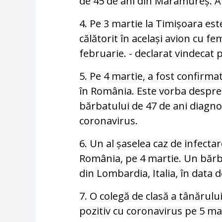
de 45 de ani din Maramureș. Amb
4. Pe 3 martie la Timișoara est
călătorit în același avion cu f
februarie. - declarat vindecat 
5. Pe 4 martie, a fost confirmat
în România. Este vorba despre
bărbatului de 47 de ani diagnos
coronavirus.
6. Un al șaselea caz de infecta
România, pe 4 martie. Un bărba
din Lombardia, Italia, în data d
7. O colegă de clasă a tânărulu
pozitiv cu coronavirus pe 5 mar