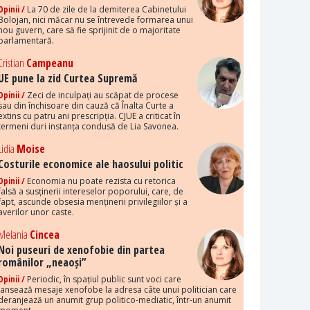
Opinii /
La 70 de zile de la demiterea Cabinetului
Bolojan, nici măcar nu se întrevede formarea unui
nou guvern, care să fie sprijinit de o majoritate
parlamentară.
Cristian
Campeanu
UE pune la zid Curtea Supremă
Opinii /
Zeci de inculpați au scăpat de procese
sau din închisoare din cauză că Înalta Curte a
extins cu patru ani prescripția. CJUE a criticat în
termeni duri instanța condusă de Lia Savonea.
Lidia
Moise
Costurile economice ale haosului politic
Opinii /
Economia nu poate rezista cu retorica
falsă a susținerii intereselor poporului, care, de
fapt, ascunde obsesia menținerii privilegiilor și a
averilor unor caste.
Melania
Cincea
Noi puseuri de xenofobie din partea
românilor „neaoși”
Opinii /
Periodic, în spațiul public sunt voci care
lansează mesaje xenofobe la adresa câte unui politician care
deranjează un anumit grup politico-mediatic, într-un anumit