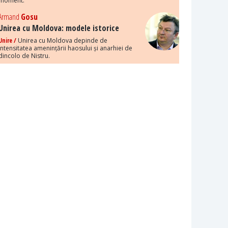
moment.
Armand
Gosu
Unirea cu Moldova: modele istorice
Unire /
Unirea cu Moldova depinde de
intensitatea amenințării haosului și anarhiei de
dincolo de Nistru.