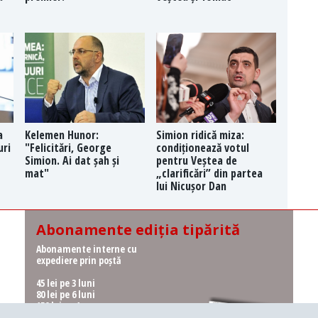
a
Kelemen Hunor:
Simion ridică miza:
uri
"Felicitări, George
condiționează votul
Simion. Ai dat șah și
pentru Veștea de
mat"
„clarificări” din partea
lui Nicușor Dan
Abonamente ediția tipărită
Abonamente interne cu
expediere prin poștă
45 lei pe 3 luni
80 lei pe 6 luni
150 lei pe 1 an