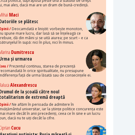
criza politică, suprapusă peste una a statului de drept
și, mai ales, dacă mai are un dram de bună-credință.
Mihai
Maci
Datoriile se plătesc
Opinii /
Deocamdată e liniștit: vorbește monoton,
nu spune mare lucru, dar lasă să se înțeleagă ce
trebuie, dă din mâini și se uită aiurea; pe scurt – e ca
pătrunjelul în supă: nici în plus, nici în minus.
Marina
Dumitrescu
Urma și urmarea
Eseu /
Prezentul continuu, starea de prezență
recomandată în orice spiritualitate, nu presupune
indiferența față de urma lăsată sau de consecințele ei.
Raluca
Alexandrescu
Drumul de la școală către noul
totalitarism de extremă dreaptă
Opinii /
Ne aflăm în perioada de admitere în
învățământul universitar, iar la științe politice concurența este
mai mare decât în anii precedenți, ceea ce în sine e un lucru
bun, dacă nu te uiți decât la cifre.
Ciprian
Cucu
Narațiuni putiniste: Rusia măreață și