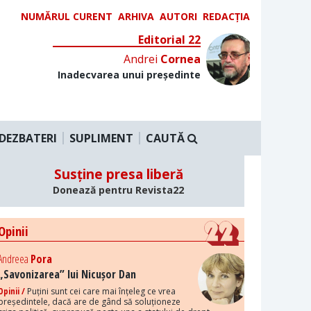
NUMĂRUL CURENT
ARHIVA
AUTORI
REDACȚIA
Editorial 22
Andrei
Cornea
Inadecvarea unui președinte
DEZBATERI
SUPLIMENT
CAUTĂ
Susține presa liberă
Donează pentru Revista22
Opinii
Andreea
Pora
„Savonizarea” lui Nicușor Dan
Opinii /
Puțini sunt cei care mai înțeleg ce vrea
președintele, dacă are de gând să soluționeze