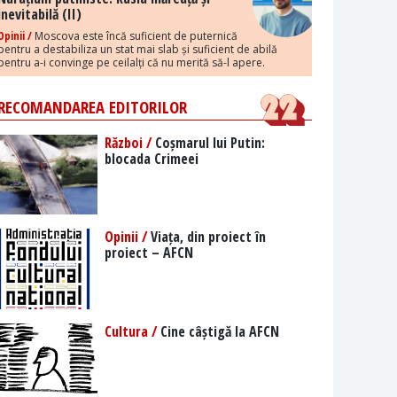
inevitabilă (II)
Opinii /
Moscova este încă suficient de puternică
pentru a destabiliza un stat mai slab și suficient de abilă
pentru a-i convinge pe ceilalți că nu merită să-l apere.
RECOMANDAREA EDITORILOR
Război /
Coșmarul lui Putin:
blocada Crimeei
Opinii /
Viața, din proiect în
proiect – AFCN
Cultura /
Cine câștigă la AFCN