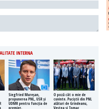
ALITATE INTERNA
Siegfried Mureșan,
O poză cât o mie de
propunerea PNL, USR și
cuvinte. Puciștii din PNL
R
UDMR pentru funcția de
alături de Grindeanu,
a
premier.
Veștea și Tomac