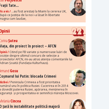
Dan
Perjovschi
Frații Tate...
Vis a vis /
...au fost arestați la Miami la cererea UK,
după ce Justiția de la noi i-a lăsat în libertate
magna cum laudae,
Opinii
Corina
Șuteu
Viața, din proiect în proiect – AFCN
Opinii /
Citind pe FB variate și numeroase luări de
poziție despre ultimul concurs de selecție a
proiectelor AFCN, mi-au atras atenția comentariile lui
Adrian Șoaită (Fundația Kulturhaus).
Armand
Gosu
Coșmarul lui Putin: blocada Crimeei
Război /
Peninsula Crimeea a fost prioritatea
numărul unu în politica Rusiei. Cucerirea ei în 2014
a dovedit puterea Rusiei, apărarea, menținerea în
siguranță și prosperitatea ei semnifică măreția Moscovei.
Melania
Cincea
O țară în instabilitate politică majoră