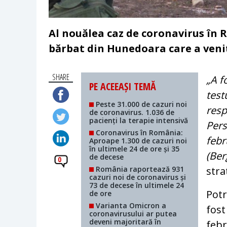
Al nouălea caz de coronavirus în R
bărbat din Hunedoara care a venit 
SHARE
„A f
PE ACEEAȘI TEMĂ
test
Peste 31.000 de cazuri noi
resp
de coronavirus. 1.036 de
pacienți la terapie intensivă
Pers
Coronavirus în România:
febr
Aproape 1.300 de cazuri noi
în ultimele 24 de ore și 35
(Be
de decese
0
România raportează 931
stra
cazuri noi de coronavirus și
73 de decese în ultimele 24
Potr
de ore
Varianta Omicron a
fost
coronavirusului ar putea
deveni majoritară în
febr