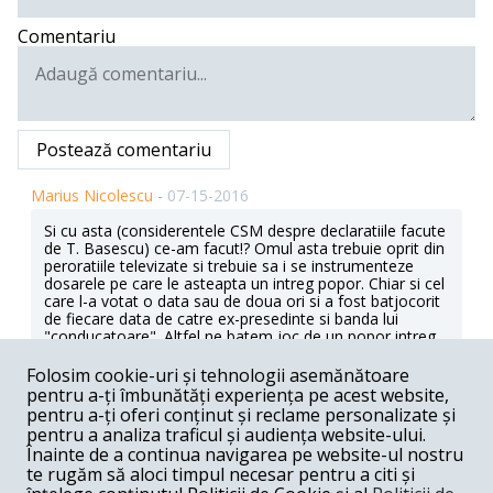
Comentariu
Postează comentariu
Marius Nicolescu -
07-15-2016
Si cu asta (considerentele CSM despre declaratiile facute
de T. Basescu) ce-am facut!? Omul asta trebuie oprit din
peroratiile televizate si trebuie sa i se instrumenteze
dosarele pe care le asteapta un intreg popor. Chiar si cel
care l-a votat o data sau de doua ori si a fost batjocorit
de fiecare data de catre ex-presedinte si banda lui
"conducatoare". Altfel ne batem joc de un popor intreg
cu justitia facuta cu dubla masura. Ce facem doamnelor
si domnilor procurori DNA cu dosarele Microsoft, EADS,
Folosim cookie-uri și tehnologii asemănătoare
Videanu, A. Nastase - Bechtell, Berceanu, Dan Ioan
pentru a-ți îmbunătăți experiența pe acest website,
Popescu (DIP), Madalin Voicu, Sova, Ponta....si cu toti
pentru a-ți oferi conținut și reclame personalizate și
banditii care ne-au lasat in...spatele gol. Mai asteptam
pentru a analiza traficul și audiența website-ului.
mult? Cred ca DNA nu lucreaza cinstit. Si numai la
Înainte de a continua navigarea pe website-ul nostru
comanda.
te rugăm să aloci timpul necesar pentru a citi și
Răspunde